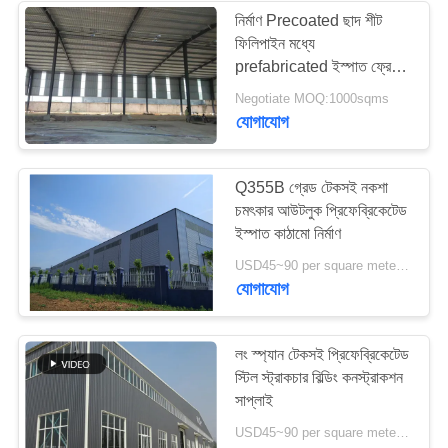
নির্মাণ Precoated ছাদ শীট
ফিলিপাইন মধ্যে
prefabricated ইস্পাত ফ্রেম
গুদাম
Negotiate MOQ:1000sqms
যোগাযোগ
Q355B গ্রেড টেকসই নকশা
চমৎকার আউটলুক প্রিফেব্রিকেটেড
ইস্পাত কাঠামো নির্মাণ
USD45~90 per square meter MOQ:1000 বর্গ মিটার
যোগাযোগ
লং স্প্যান টেকসই প্রিফেব্রিকেটেড
স্টিল স্ট্রাকচার বিল্ডিং কনস্ট্রাকশন
সাপ্লাই
USD45~90 per square meter MOQ:1000 বর্গ মিটার