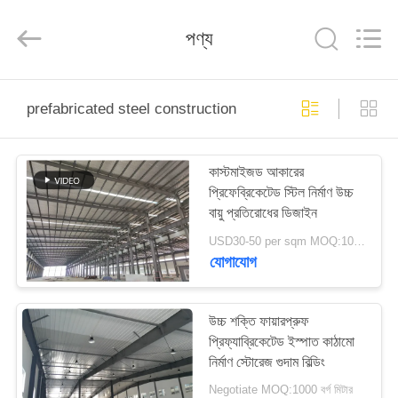
Qingdao
KaFa
Fabrication
পণ্য
Co.,
Ltd..
All
Rights
Reserved.
বাড়ি
prefabricated steel construction
পণ্য
কাস্টমাইজড আকারের
প্রিফেব্রিকেটেড স্টিল নির্মাণ উচ্চ
ভিডিও
বায়ু প্রতিরোধের ডিজাইন
USD30-50 per sqm MOQ:1000 বর্গমিটার
ভিআর
যোগাযোগ
শো
উচ্চ শক্তি ফায়ারপ্রুফ
প্রিফ্যাব্রিকেটেড ইস্পাত কাঠামো
আমাদের
নির্মাণ স্টোরেজ গুদাম বিল্ডিং
সম্পর্কে
Negotiate MOQ:1000 বর্গ মিটার