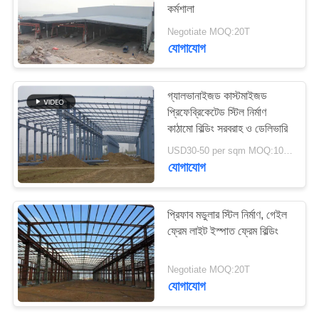
কর্মশালা
মামলা
Negotiate MOQ:20T
যোগাযোগ
সাইট
ম্যাপ
গ্যালভানাইজড কাস্টমাইজড
প্রিফেব্রিকেটেড স্টিল নির্মাণ
গোপনীয়তা
কাঠামো বিল্ডিং সরবরাহ ও ডেলিভারি
নীতি
USD30-50 per sqm MOQ:1000 বর্গমিটার
যোগাযোগ
প্রিফাব মডুলার স্টিল নির্মাণ, গেইল
ফ্রেম লাইট ইস্পাত ফ্রেম বিল্ডিং
Negotiate MOQ:20T
যোগাযোগ