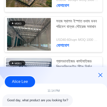
মামলা
যোগাযোগ
সাইট
সহজ স্থাপন ইস্পাত গুদাম ভবন
পরিবেশ বান্ধব স্টোরেজ সমাধান
ম্যাপ
USD40-60/sqm MOQ:1000 বর্গমিটার
গোপনীয়তা
যোগাযোগ
নীতি
গ্যালভানাইজড কাস্টমাইজড
প্রিফেব্রিকেটেড স্টিল নির্মাণ
কাঠামো বিল্ডিং সরবরাহ ও
ডেলিভারি
USD30-50 per sqm MOQ:1000 বর্গমিটার
Alice Lee
যোগাযোগ
11:14 PM
Good day, what product are you looking for?
সব