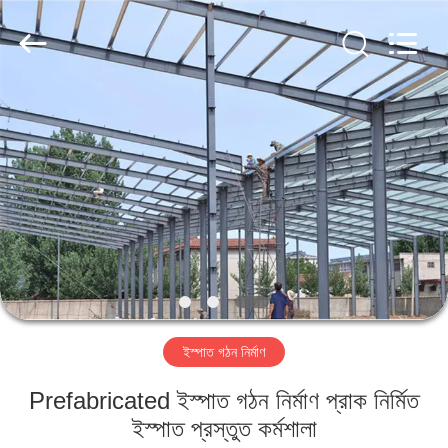
Qingdao
KaFa
Fabrication
Co.,
Ltd..
All
Rights
Reserved.
বাড়ি
পণ্য
ভিডিও
ভিআর
শো
ইস্পাত গঠন নির্মাণ
আমাদের
Prefabricated ইস্পাত গঠন নির্মাণ প্রাক নির্মিত
সম্পর্কে
ইস্পাত প্রস্তুত কর্মশালা