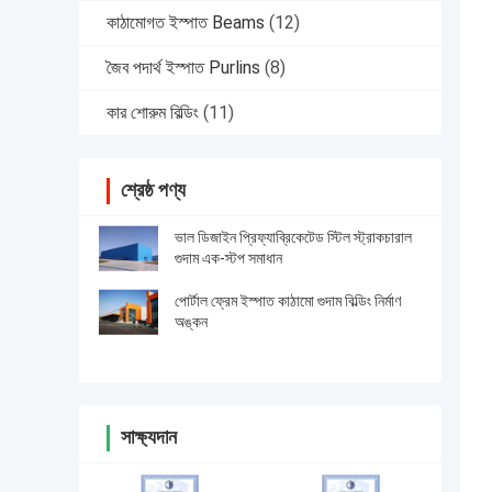
কাঠামোগত ইস্পাত Beams
(12)
জৈব পদার্থ ইস্পাত Purlins
(8)
কার শোরুম বিল্ডিং
(11)
শ্রেষ্ঠ পণ্য
ভাল ডিজাইন প্রিফ্যাব্রিকেটেড স্টিল স্ট্রাকচারাল
গুদাম এক-স্টপ সমাধান
পোর্টাল ফ্রেম ইস্পাত কাঠামো গুদাম বিল্ডিং নির্মাণ
অঙ্কন
সাক্ষ্যদান