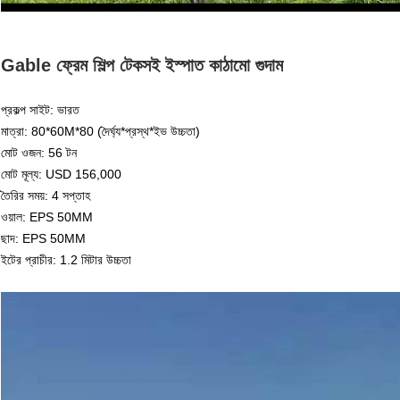
Gable ফ্রেম শিল্প টেকসই ইস্পাত কাঠামো গুদাম
প্রকল্প সাইট: ভারত
মাত্রা: 80*60M*80 (দৈর্ঘ্য*প্রস্থ*ইভ উচ্চতা)
মোট ওজন: 56 টন
মোট মূল্য: USD 156,000
তৈরির সময়: 4 সপ্তাহ
ওয়াল: EPS 50MM
ছাদ: EPS 50MM
ইটের প্রাচীর: 1.2 মিটার উচ্চতা