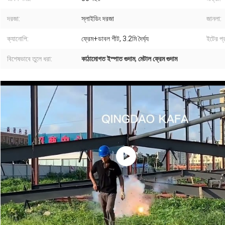
দরজা:
স্লাইডিং দরজা
জানলা:
ক্যানোপি:
ফ্রেম+ডাবল শীট, 3.2মি দৈর্ঘ্য
ইটের প্র
বিশেষভাবে তুলে ধরা:
কাঠামোগত ইস্পাত গুদাম
,
মেটাল ফ্রেম গুদাম