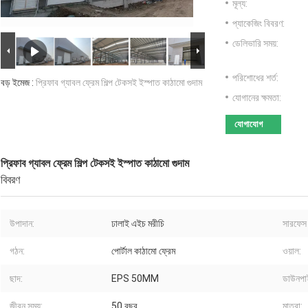
মূল্য:
প্যাকেজিং বিবরণ:
ডেলিভারি সময়:
পরিশোধের শর্ত:
বড় ইমেজ :
প্রিফাব গ্যাবল ফ্রেম শিল্প টেকসই ইস্পাত কাঠামো গুদাম
যোগানের ক্ষমতা:
যোগাযোগ
প্রিফাব গ্যাবল ফ্রেম শিল্প টেকসই ইস্পাত কাঠামো গুদাম
বিবরণ
উপাদান:
ঢালাই এইচ মরীচি
সারফেস ট
গঠন:
পোর্টাল কাঠামো ফ্রেম
ওয়াল:
ছাদ:
EPS 50MM
ডাউনপা
জীবন সময়:
50 বছর
মাত্রা: