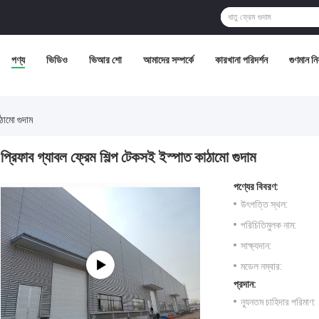
পণ্য
ভিডিও
ভিআর শো
আমাদের সম্পর্কে
কারখানা পরিদর্শন
গুণমান নিয়
ঠামো গুদাম
প্রিফাব গ্যাবল ফ্রেম শিল্প টেকসই ইস্পাত কাঠামো গুদাম
পণ্যের বিবরণ:
উৎপত্তি স্থল:
পরিচিতিমুলক নাম:
সাক্ষ্যদান:
মডেল নম্বার:
প্রদান:
ন্যূনতম চাহিদার পরিমাণ: