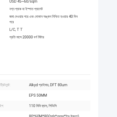
USD 45~60/sqm
নগ্ন প্যাক বা ইস্পাত প্যালেট
জমা দেওয়ার পরে এবং দোকান অঙ্কন নিশ্চিত হওয়ার 40 দিন
পরে
L/C, T T
প্রতি মাসে 20000 বর্গ মিটার
্রিটমেন্ট:
Alkyd প্রাইমার, DFT 80um
EPS 50MM
ইপ:
110 মিমি ব্যাস, পিভিসি
80*60M*80(দৈর্ঘ্য*প্রস্থ*ইভ উচ্চতা)