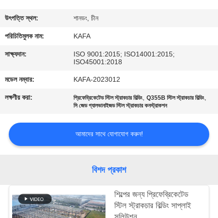
কারখানা
উৎপত্তি স্থল:
শানডং, চীন
পরিদর্শন
পরিচিতিমুলক নাম:
KAFA
সাক্ষ্যদান:
ISO 9001:2015; ISO14001:2015;
ISO45001:2018
গুণমান
মডেল নম্বার:
KAFA-2023012
নিয়ন্ত্রণ
লক্ষণীয় করা:
,
,
প্রিফেব্রিকেটেড স্টিল স্ট্রাকচার বিল্ডিং
Q355B স্টিল স্ট্রাকচার বিল্ডিং
সি জেড গ্যালভানাইজড স্টিল স্ট্রাকচার কনস্ট্রাকশন
আমাদের
সাথে
আমাদের সাথে যোগাযোগ করুন!
যোগাযোগ
করুন
বিশদ প্রকাশ
শিল্পের জন্য প্রিফেব্রিকেটেড
খবর
স্টিল স্ট্রাকচার বিল্ডিং সাপ্লাই
সলিউশন