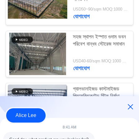
মামলা
USD50~90/sqm MOQ:1000 বর্গমিটার
যোগাযোগ
সাইট
ম্যাপ
সহজ স্থাপন ইস্পাত গুদাম ভবন
পরিবেশ বান্ধব স্টোরেজ সমাধান
গোপনীয়তা
USD40-60/sqm MOQ:1000 বর্গমিটার
নীতি
যোগাযোগ
গ্যালভানাইজড কাস্টমাইজড
প্রিফেব্রিকেটেড স্টিল নির্মাণ
কাঠামো বিল্ডিং সরবরাহ ও
ডেলিভারি
USD30-50 per sqm MOQ:1000 বর্গমিটার
Alice Lee
যোগাযোগ
8:41 AM