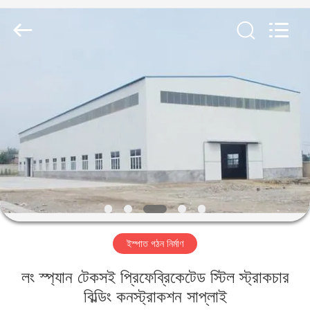
Qingdao
KaFa
Fabrication
Co.,
Ltd..
All
Rights
Reserved.
বাড়ি
পণ্য
ভিডিও
ভিআর
শো
ইস্পাত গঠন নির্মাণ
আমাদের
লং স্প্যান টেকসই প্রিফেব্রিকেটেড স্টিল স্ট্রাকচার
সম্পর্কে
বিল্ডিং কনস্ট্রাকশন সাপ্লাই