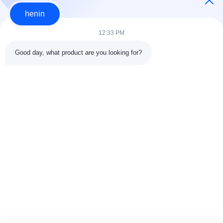
henin
কারখানা
12:33 PM
পরিদর্শন
Good day, what product are you looking for?
loading...
গুণমান
নিয়ন্ত্রণ
সব
আমাদের
ইস্পাত গঠন নির্মাণ
ইস্পাত গঠন কর্মশালা
সাথে
যোগাযোগ
ইস্পাত কাঠামো গুদাম
স্থাপত্য কাঠামোগত ইস্পাত
করুন
ইস্পাত ফ্যাব্রিকেশন সেবা
কাঠামোগত ইস্পাত Beams
খবর
জৈব পদার্থ ইস্পাত Purlins
কার শোরুম বিল্ডিং