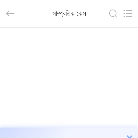
Qingdao
KaFa
Fabrication
সাম্প্রতিক কেস
Co.,
Ltd..
All
Rights
Reserved.
বাড়ি
পণ্য
ভিডিও
ভিআর
শো
আমাদের
সম্পর্কে