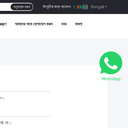
উদ্ধৃতির জন্য আবেদন
|
Bengali
অনুসন্ধান করুন
ন্ত্রণ
আমাদের সাথে যোগাযোগ করুন
খবর
মামলা
WhatsApp
ুন।
ায়ী নই।