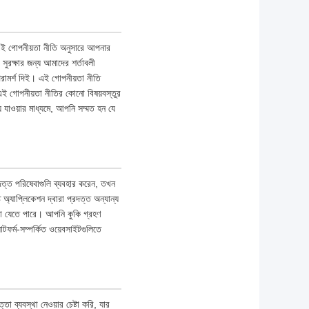
া এই গোপনীয়তা নীতি অনুসারে আপনার
সুরক্ষার জন্য আমাদের শর্তাবলী
রামর্শ দিই। এই গোপনীয়তা নীতি
ই গোপনীয়তা নীতির কোনো বিষয়বস্তুর
ে যাওয়ার মাধ্যমে, আপনি সম্মত হন যে
্রদত্ত পরিষেবাগুলি ব্যবহার করেন, তখন
অ্যাপ্লিকেশন দ্বারা প্রদত্ত অন্যান্য
করা যেতে পারে। আপনি কুকি গ্রহণ
টফর্ম-সম্পর্কিত ওয়েবসাইটগুলিতে
া ব্যবস্থা নেওয়ার চেষ্টা করি, যার