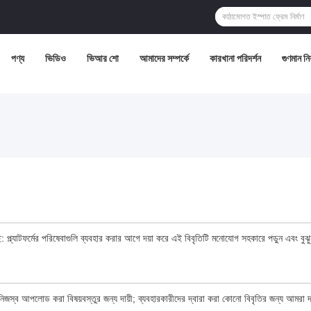
পণ্য
ভিডিও
ভিআর শো
আমাদের সম্পর্কে
কারখানা পরিদর্শন
গুণমান নিয়
ছে: প্ল্যাটফর্মের পরিষেবাগুলি ব্যবহার করার আগে দয়া করে এই বিবৃতিটি মনোযোগ সহকারে পড়ুন এবং বুঝ
স্ব আপলোড করা বিষয়বস্তুর জন্য দায়ী; ব্যবহারকারীদের দ্বারা করা কোনো বিবৃতির জন্য আমরা দ