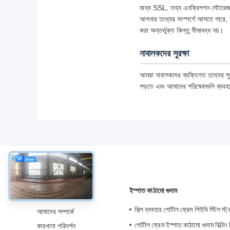
মধ্যে SSL, তথ্য এনক্রিপশন স্টোরেজ, ড
আপনার তথ্যের সংস্পর্শে আসতে পারে, যার 
করা অন্তর্ভুক্ত কিন্তু সীমাবদ্ধ নয়।
নাবালকদের সুরক্ষা
আমরা নাবালকদের ব্যক্তিগত তথ্যের 
পড়তে এবং আমাদের পরিষেবাগুলি ব্যব
সম্বন্ধে
ইস্পাত কাঠামো গুদাম
শিল্প ব্যবহার পোর্টাল ফ্রেম পিইবি স্টিল স্ট্
আমাদের সম্পর্কে
পোর্টাল ফ্রেম ইস্পাত কাঠামো গুদাম বিল্ডিং 
কারখানা পরিদর্শন