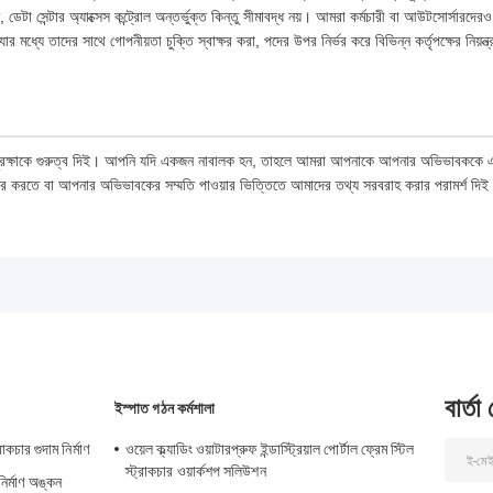
েটা সেন্টার অ্যাক্সেস কন্ট্রোল অন্তর্ভুক্ত কিন্তু সীমাবদ্ধ নয়। আমরা কর্মচারী বা আউটসোর্সারদে
মধ্যে তাদের সাথে গোপনীয়তা চুক্তি স্বাক্ষর করা, পদের উপর নির্ভর করে বিভিন্ন কর্তৃপক্ষের নিয়ন্ত্র
সুরক্ষাকে গুরুত্ব দিই। আপনি যদি একজন নাবালক হন, তাহলে আমরা আপনাকে আপনার অভিভাবককে 
হার করতে বা আপনার অভিভাবকের সম্মতি পাওয়ার ভিত্তিতে আমাদের তথ্য সরবরাহ করার পরামর্শ দিই
বার্তা
ইস্পাত গঠন কর্মশালা
রাকচার গুদাম নির্মাণ
ওয়েল ক্ল্যাডিং ওয়াটারপ্রুফ ইন্ডাস্ট্রিয়াল পোর্টাল ফ্রেম স্টিল
স্ট্রাকচার ওয়ার্কশপ সলিউশন
নির্মাণ অঙ্কন