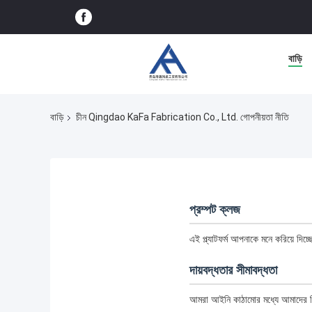
বাড়ি
বাড়ি
চীন Qingdao KaFa Fabrication Co., Ltd. গোপনীয়তা নীতি
প্রম্পট ক্লজ
এই প্ল্যাটফর্ম আপনাকে মনে করিয়ে দিচ্
দায়বদ্ধতার সীমাবদ্ধতা
আমরা আইনি কাঠামোর মধ্যে আমাদের নিজ