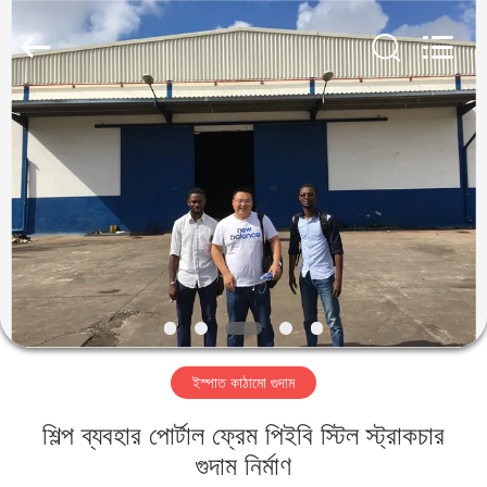
Qingdao
KaFa
Fabrication
Co.,
Ltd..
All
Rights
Reserved.
বাড়ি
পণ্য
ভিডিও
ভিআর
শো
ইস্পাত কাঠামো গুদাম
আমাদের
শিল্প ব্যবহার পোর্টাল ফ্রেম পিইবি স্টিল স্ট্রাকচার
সম্পর্কে
গুদাম নির্মাণ