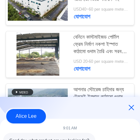
মামলা
USD40~60 per square meter MOQ:1000 sqm
যোগাযোগ
সাইট
ম্যাপ
বেনিনে কাস্টমাইজড পোর্টাল
ফ্রেম নির্মাণ নকশা ইস্পাত
কাঠামো গুদাম তৈরি এবং সরবরাহ
গোপনীয়তা
করুন
USD 20-60 per square meter MOQ:1000 বর্গ মিটার
নীতি
যোগাযোগ
আপনার স্টোরেজ চাহিদার জন্য
টেকসই ইস্পাত কাঠামো গুদাম
সহ উচ্চ ভূমিকম্প প্রতিরোধ এবং
দ্রুত নির্মাণ
USD40~60 per square meter MOQ:1000 বর্গ মিটার
Alice Lee
যোগাযোগ
9:01 AM