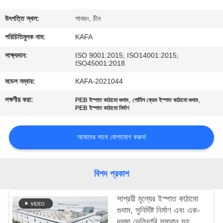
কারখানা
উৎপত্তি স্থল:
শানডং, চীন
পরিদর্শন
পরিচিতিমুলক নাম:
KAFA
সাক্ষ্যদান:
ISO 9001:2015; ISO14001:2015;
ISO45001:2018
গুণমান
মডেল নম্বার:
KAFA-2021044
নিয়ন্ত্রণ
লক্ষণীয় করা:
,
,
PEB ইস্পাত কাঠামো গুদাম
পোর্টাল ফ্রেম ইস্পাত কাঠামো গুদাম
PEB ইস্পাত কাঠামো নির্মাণ
আমাদের
সাথে
আমাদের সাথে যোগাযোগ করুন!
যোগাযোগ
করুন
বিশদ প্রকাশ
সাশ্রয়ী মূল্যের ইস্পাত কাঠামো
খবর
গুদাম, সুনির্দিষ্ট নির্মাণ এবং এক-
দরজা ডেলিভারি সমাধান সহ