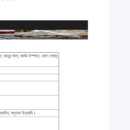
 ধাতুর পাত; কার্বন ইস্পাত; কোণ লোহা;
কস্লাইন, মসৃণতা ইত্যাদি।