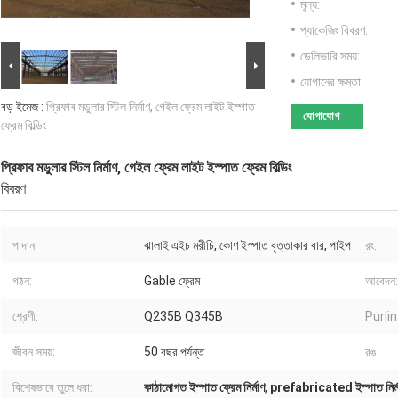
মূল্য:
প্যাকেজিং বিবরণ:
ডেলিভারি সময়:
যোগানের ক্ষমতা:
বড় ইমেজ :
প্রিফাব মডুলার স্টিল নির্মাণ, গেইল ফ্রেম লাইট ইস্পাত
যোগাযোগ
ফ্রেম বিল্ডিং
প্রিফাব মডুলার স্টিল নির্মাণ, গেইল ফ্রেম লাইট ইস্পাত ফ্রেম বিল্ডিং
বিবরণ
পাদান:
ঝালাই এইচ মরীচি, কোণ ইস্পাত বৃত্তাকার বার, পাইপ
রং:
গঠন:
Gable ফ্রেম
আবেদন:
শ্রেণী:
Q235B Q345B
Purlin
জীবন সময়:
50 বছর পর্যন্ত
রঙ:
বিশেষভাবে তুলে ধরা:
কাঠামোগত ইস্পাত ফ্রেম নির্মাণ
,
prefabricated ইস্পাত নির্ম