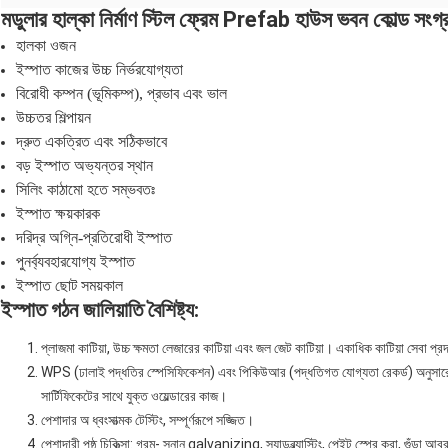
মডুলার হাল্কা নির্মাণ স্টিল ফ্রেম Prefab হাউস ভবন কোল্ড সংগ্
হালকা ওজন
ইস্পাত কাজের উচ্চ নির্ভরযোগ্যতা
বিরোধী কম্পন (ভূমিকম্প), প্রভাব এবং ভাল
উচ্চতর শিল্পায়ন
দ্রুত একত্রিত এবং সঠিকভাবে
বড় ইস্পাত অভ্যন্তর স্থান
সিলিং কাঠামো হতে সম্ভবতঃ
ইস্পাত ক্ষয়কারক
দরিদ্র অগ্নি-প্রতিরোধী ইস্পাত
পুনর্ব্যবহারযোগ্য ইস্পাত
ইস্পাত ছোট সময়কাল
ইস্পাত গঠন জালিয়াতি বৈশিষ্ট্য:
প্লাজমা কাটিয়া, উচ্চ ক্ষমতা লেজারের কাটিয়া এবং জল জেট কাটিয়া। একাধিক কাটিয়া সেবা প্
WPS (ঢালাই পদ্ধতির স্পেসিফিকেশন) এবং পিকিউআর (পদ্ধতিগত যোগ্যতা রেকর্ড) অনুসারে,
সার্টিফিকেটের সাথে যুক্ত ওয়েল্ডারের কাজ।
পেশাদার অ ধ্বংসাত্মক টেস্টিং, সম্পূর্ণরূপে সজ্জিত।
পেশাদারী পৃষ্ঠ চিকিত্সা: গরম- স্নান galvanizing, স্যান্ডব্ল্যাস্টিং, পেইন্ট স্প্রে করা, গুঁড়া 