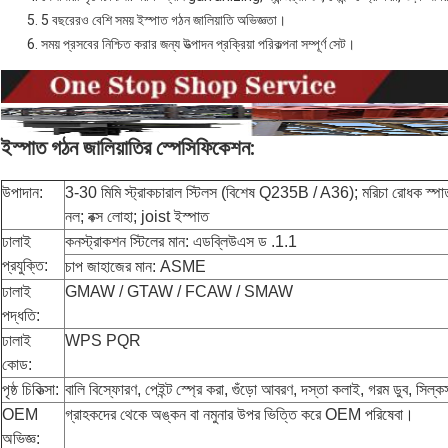
5 বছরেরও বেশি সময় ইস্পাত গঠন জালিয়াতি অভিজ্ঞতা।
সময় প্রসবের নিশ্চিত করার জন্য উত্পাদন প্রক্রিয়া পরিকল্পনা সম্পূর্ণ সেট।
ইস্পাত গঠন জালিয়াতির স্পেসিফিকেশন:
উপাদান:
3-30 মিমি স্ট্রাকচারাল স্টিলস (বিশেষ Q235B / A36); মরিচা রোধক স্পাত;
নল; বক্স লোহা; joist ইস্পাত
ঢালাই
কনস্ট্রাকশন স্টিলের মান: এডব্লিউএস ড .1.1
প্রযুক্তি:
চাপ জাহাজের মান: ASME
ঢালাই
GMAW / GTAW / FCAW / SMAW
পদ্ধতি:
ঢালাই
WPS PQR
কোড:
পৃষ্ঠ চিকিত্সা:
বালি বিস্ফোরণ, পেইন্ট স্প্রে করা, গুঁড়ো আবরণ, দস্তা কলাই, গরম ডুব, সিল্
OEM
গ্রাহকদের থেকে অঙ্কন বা নমুনার উপর ভিত্তি করে OEM পরিষেবা।
অভিজ্ঞ: