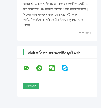
আমরা 4 বছরেরও বেশি সময় ধরে কাফার সহযোগিতা করেছি, ভাল
দাম, উচ্চমানের, এবং সবচেয়ে গুরুত্বপূর্ণ সময় সরবরাহের সময়।
বিশেষত দোকান অঙ্কন খসড়া সেবা, তারা সঠিকভাবে
অস্ট্রেলিয়ান উপাদান পরিবর্তে চীনা উপাদান ব্যবহার করতে
পারেন।
—— জেমস
তোমার দর্শন লগ করা অনলাইন চ্যাট এখন