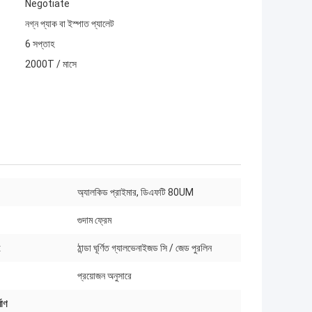
Negotiate
নগ্ন প্যাক বা ইস্পাত প্যালেট
6 সপ্তাহ
2000T / মাসে
অ্যালকিড প্রাইমার, ডিএফটি 80UM
গুদাম ফ্রেম
:
ঠান্ডা ঘূর্ণিত গ্যালভেনাইজড সি / জেড পুরলিন
প্রয়োজন অনুসারে
াণ