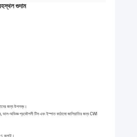
রহস্থল গুদাম
রদানের জন্য উপলব্ধ।
 ভাল-অভিজ্ঞ প্রকৌশলী টিম এবং ইস্পাত কাঠামো জালিয়াতির জন্য CWI
আবরণ, কলাই।