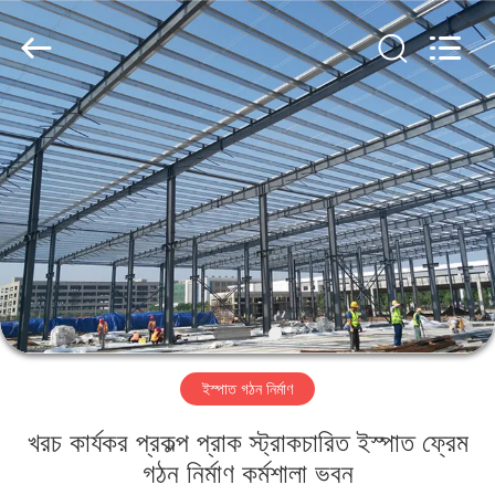
Qingdao
KaFa
Fabrication
Co.,
Ltd..
All
Rights
Reserved.
বাড়ি
পণ্য
ভিডিও
ভিআর
শো
ইস্পাত গঠন নির্মাণ
আমাদের
খরচ কার্যকর প্রকল্প প্রাক স্ট্রাকচারিত ইস্পাত ফ্রেম
সম্পর্কে
গঠন নির্মাণ কর্মশালা ভবন