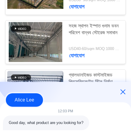
মামলা
যোগাযোগ
সাইট
সহজ স্থাপন ইস্পাত গুদাম ভবন
পরিবেশ বান্ধব স্টোরেজ সমাধান
ম্যাপ
USD40-60/sqm MOQ:1000 বর্গমিটার
গোপনীয়তা
যোগাযোগ
নীতি
গ্যালভানাইজড কাস্টমাইজড
প্রিফেব্রিকেটেড স্টিল নির্মাণ
কাঠামো বিল্ডিং সরবরাহ ও
ডেলিভারি
USD30-50 per sqm MOQ:1000 বর্গমিটার
Alice Lee
যোগাযোগ
12:03 PM
Good day, what product are you looking for?
সব