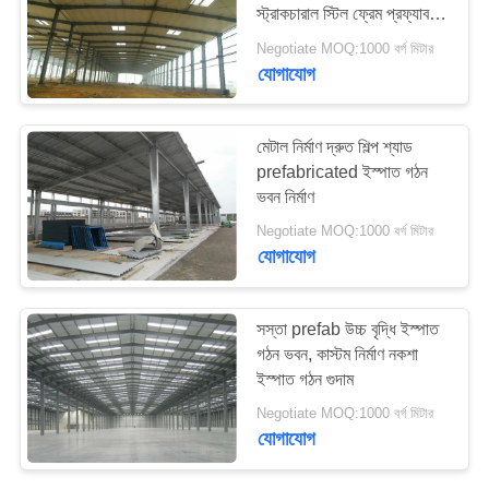
স্ট্রাকচারাল স্টিল ফ্রেম প্রফ্যাব
মামলা
নির্মাণ
Negotiate MOQ:1000 বর্গ মিটার
যোগাযোগ
29
সাইট
ম্যাপ
ইস্পাত ফ্যাব্রিকেশন সেবা
মেটাল নির্মাণ দ্রুত শিল্প শ্যাড
prefabricated ইস্পাত গঠন
গোপনীয়তা
ভবন নির্মাণ
নীতি
Negotiate MOQ:1000 বর্গ মিটার
যোগাযোগ
12
সস্তা prefab উচ্চ বৃদ্ধি ইস্পাত
কাঠামোগত ইস্পাত
গঠন ভবন, কাস্টম নির্মাণ নকশা
ইস্পাত গঠন গুদাম
Beams
Negotiate MOQ:1000 বর্গ মিটার
যোগাযোগ