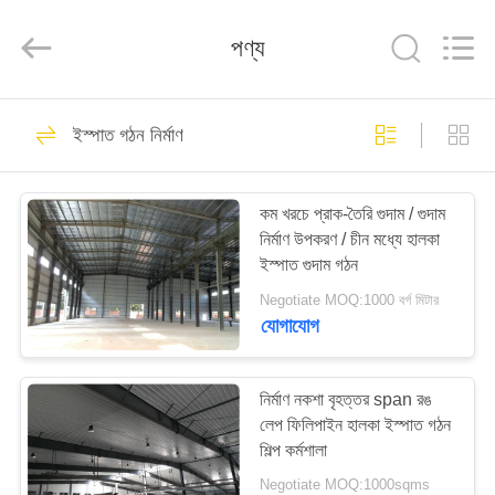
Qingdao
KaFa
Fabrication
পণ্য
Co.,
Ltd..
All
Rights
Reserved.
বাড়ি
151
ইস্পাত গঠন নির্মাণ
ইস্পাত গঠন নির্মাণ
পণ্য
কম খরচে প্রাক-তৈরি গুদাম / গুদাম
নির্মাণ উপকরণ / চীন মধ্যে হালকা
ভিডিও
ইস্পাত গুদাম গঠন
Negotiate MOQ:1000 বর্গ মিটার
ভিআর
যোগাযোগ
174
শো
নির্মাণ নকশা বৃহত্তর span রঙ
ইস্পাত গঠন কর্মশালা
লেপ ফিলিপাইন হালকা ইস্পাত গঠন
আমাদের
শিল্প কর্মশালা
সম্পর্কে
Negotiate MOQ:1000sqms