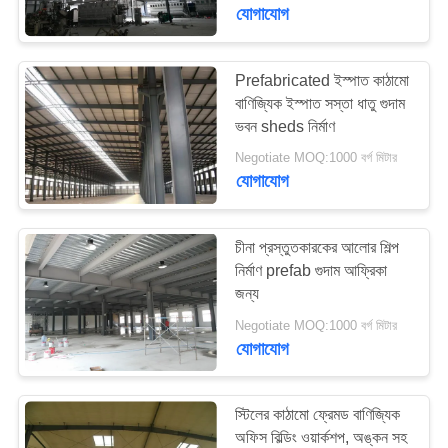
যোগাযোগ
কারখানা
পরিদর্শন
Prefabricated ইস্পাত কাঠামো
198
বাণিজ্যিক ইস্পাত সস্তা ধাতু গুদাম
ভবন sheds নির্মাণ
গুণমান
ইস্পাত কাঠামো গুদাম
Negotiate MOQ:1000 বর্গ মিটার
নিয়ন্ত্রণ
যোগাযোগ
আমাদের
চীনা প্রস্তুতকারকের আলোর শিল্প
সাথে
নির্মাণ prefab গুদাম আফ্রিকা
জন্য
16
যোগাযোগ
Negotiate MOQ:1000 বর্গ মিটার
করুন
যোগাযোগ
স্থাপত্য কাঠামোগত ইস্পাত
খবর
স্টিলের কাঠামো ফ্রেমড বাণিজ্যিক
অফিস বিল্ডিং ওয়ার্কশপ, অঙ্কন সহ