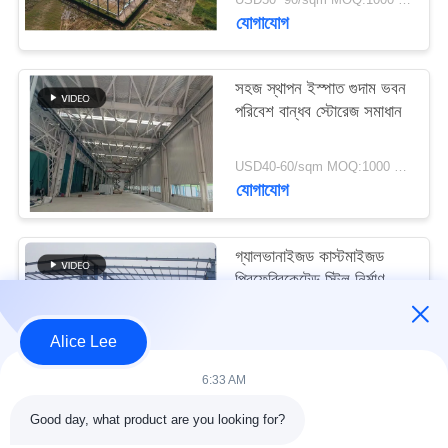
মামলা
যোগাযোগ
সাইট
সহজ স্থাপন ইস্পাত গুদাম ভবন
পরিবেশ বান্ধব স্টোরেজ সমাধান
ম্যাপ
USD40-60/sqm MOQ:1000 বর্গমিটার
গোপনীয়তা
যোগাযোগ
নীতি
গ্যালভানাইজড কাস্টমাইজড
প্রিফেব্রিকেটেড স্টিল নির্মাণ
কাঠামো বিল্ডিং সরবরাহ ও
ডেলিভারি
USD30-50 per sqm MOQ:1000 বর্গমিটার
Alice Lee
যোগাযোগ
6:33 AM
Good day, what product are you looking for?
সব