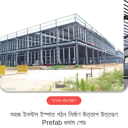
Qingdao
KaFa
Fabrication
Co.,
Ltd..
All
Rights
Reserved.
বাড়ি
পণ্য
ভিডিও
ভিআর
শো
ইস্পাত গঠন নির্মাণ
আমাদের
সহজ ইনস্টল ইস্পাত গঠন নির্মাণ উত্তাপ উত্তরণ
সম্পর্কে
Prefab গুদাম শেড