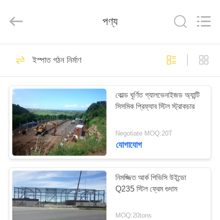
Qingdao
KaFa
Fabrication
পণ্য
Co.,
Ltd..
All
Rights
Reserved.
বাড়ি
151
ইস্পাত গঠন নির্মাণ
ইস্পাত গঠন নির্মাণ
পণ্য
কোল্ড ঘূর্ণিত গ্যালভেনাইজড অ্যান্টি
সিসমিক প্রিফ্যাব স্টিল স্ট্রাকচার
ভিডিও
Negotiate MOQ:20T
ভিআর
যোগাযোগ
174
শো
নিমজ্জিত আর্ক পিভিসি উইন্ডো
ইস্পাত গঠন কর্মশালা
Q235 স্টিল ফ্রেম গুদাম
আমাদের
সম্পর্কে
MOQ:20tons