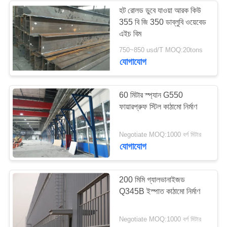
হট রোলড ডুবে যাওয়া আরক কিউ
355 বি জি 350 ডাব্লুবি ওয়েবেড
8
এইচ বিম
750~850 usd/T MOQ:20tons
জৈব পদার্থ ইস্পাত Purlins
যোগাযোগ
60 মিটার স্প্যান G550
ফায়ারপ্রুফ স্টিল কাঠামো নির্মাণ
11
Negotiate MOQ:1000 বর্গ মিটার
যোগাযোগ
কার শোরুম বিল্ডিং
200 মিমি গ্যালভানাইজড
Q345B ইস্পাত কাঠামো নির্মাণ
Negotiate MOQ:1000 বর্গ মিটার