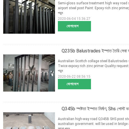
Semi-gloss surface treatment high way road st
airport steel post Paint: Epoxy rich zinc prime
পড়ুন
2020-06-04 15:36:27
যোগাযোগ
Q235b Balustrades ইস্পাত তৈরি সেবা অস্
Australian Scottch collage steel Balustrades 
Twice expoxy rich zinc primer Quality request: 
পড়ুন
2020-06-22 08:56:15
যোগাযোগ
Q345b স্পষ্টতা ইস্পাত নির্মাণ, Shs পোস্ট ভা
Australian high-way road Q345B SHS post stee
australian government. will be used in bridge
আরো পড়ুন