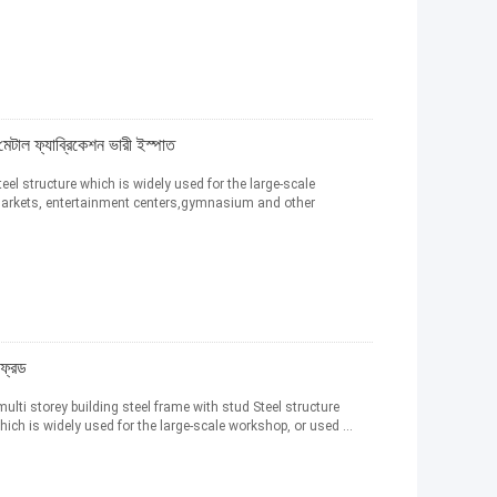
মেটাল ফ্যাব্রিকেশন ভারী ইস্পাত
teel structure which is widely used for the large-scale
markets, entertainment centers,gymnasium and other
ফ্রেড
lti storey building steel frame with stud Steel structure
hich is widely used for the large-scale workshop, or used ...