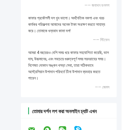
—— জনাথন ডনলপ
কাফার প্রকৌশলী দল খুব ভালো। অর্থনৈতিক নকশা এবং খরচ
কার্যকর পরিকল্পনা আমাদের অনেক টাকা সংরক্ষণ করতে সাহায্য
করে। তোমাকে ধন্যবাদ কাফা দল!
—— স্টিফেন
আমরা 4 বছরেরও বেশি সময় ধরে কাফার সহযোগিতা করেছি, ভাল
দাম, উচ্চমানের, এবং সবচেয়ে গুরুত্বপূর্ণ সময় সরবরাহের সময়।
বিশেষত দোকান অঙ্কন খসড়া সেবা, তারা সঠিকভাবে
অস্ট্রেলিয়ান উপাদান পরিবর্তে চীনা উপাদান ব্যবহার করতে
পারেন।
—— জেমস
তোমার দর্শন লগ করা অনলাইন চ্যাট এখন