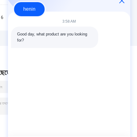
henin
6
7
8
9
10
>>
>|
3:58 AM
Good day, what product are you looking 
for?
 ছেড়ে