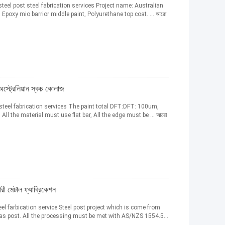
eel post steel fabrication services Project name: Australian
r, Epoxy mio barrior middle paint, Polyurethane top coat. ...
আরো
ট্রেলিয়ান স্কচ কোলাজ
steel fabrication services The paint total DFT:DFT: 100um,
All the material must use flat bar, All the edge must be ...
আরো
রী মেটাল ফ্যাব্রিকেশন
l farbication service Steel post project which is come from
 as post. All the processing must be met with AS/NZS 1554.5...