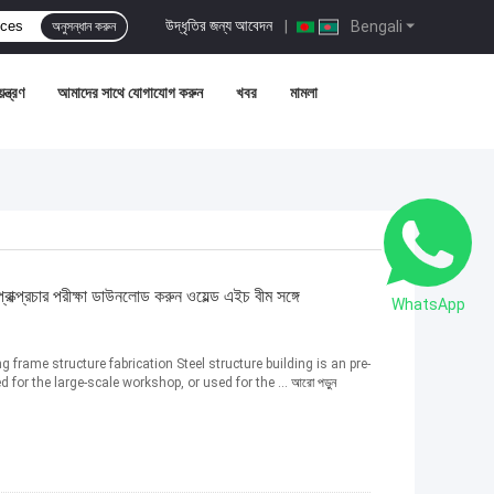
উদ্ধৃতির জন্য আবেদন
|
Bengali
অনুসন্ধান করুন
ন্ত্রণ
আমাদের সাথে যোগাযোগ করুন
খবর
মামলা
রাক্প্রচার পরীক্ষা ডাউনলোড করুন ওয়েল্ড এইচ বীম সঙ্গে
WhatsApp
ng frame structure fabrication Steel structure building is an pre-
d for the large-scale workshop, or used for the ...
আরো পড়ুন