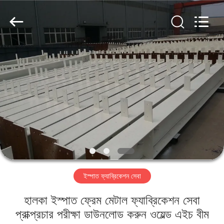
Qingdao
KaFa
Fabrication
Co.,
Ltd..
All
Rights
Reserved.
বাড়ি
পণ্য
ভিডিও
ভিআর
শো
ইস্পাত ফ্যাব্রিকেশন সেবা
আমাদের
হালকা ইস্পাত ফ্রেম মেটাল ফ্যাব্রিকেশন সেবা
সম্পর্কে
প্রাক্প্রচার পরীক্ষা ডাউনলোড করুন ওয়েল্ড এইচ বীম