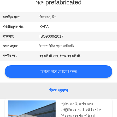
সঙ্গে prefabricated
কারখানা
উৎপত্তি স্থল:
কিংসডাও, চীন
পরিদর্শন
পরিচিতিমুলক নাম:
KAFA
গুণমান
সাক্ষ্যদান:
ISO9000/2017
নিয়ন্ত্রণ
মডেল নম্বার:
ইস্পাত বিল্ডিং ফ্রেম জালিয়াতি
লক্ষণীয় করা:
,
ধাতু জালিয়াতি সেবা
ইস্পাত ধাতু জালিয়াতি
আমাদের
সাথে
আমাদের সাথে যোগাযোগ করুন!
যোগাযোগ
করুন
বিশদ প্রকাশ
গ্যালভেনাইজেশন এবং
খবর
পেইন্টিংয়ের সাথে যথার্থ মেটাল
প্রিফ্যাব্রেকশন পরিষেবা