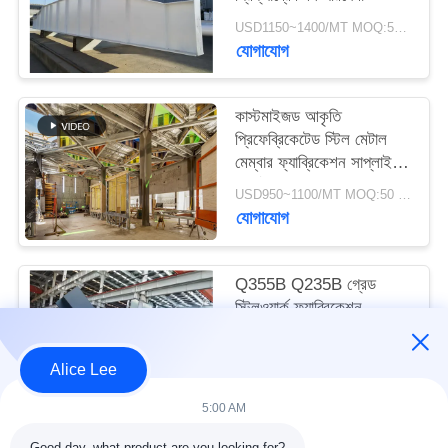
মামলা
USD1150~1400/MT MOQ:50 এমটি
যোগাযোগ
সাইট
ম্যাপ
কাস্টমাইজড আকৃতি
প্রিফেব্রিকেটেড স্টিল মেটাল
মেম্বার ফ্যাব্রিকেশন সাপ্লাই
গোপনীয়তা
সার্ভিস
USD950~1100/MT MOQ:50 mt
নীতি
যোগাযোগ
Q355B Q235B গ্রেড
স্টিলওয়ার্ক ফ্যাব্রিকেশন
পরিষেবাগুলি ভাল ঝালাই
কাস্টমাইজড
USD1060~1300/MT MOQ:50 mt
Alice Lee
যোগাযোগ
5:00 AM
Good day, what product are you looking for?