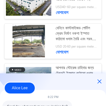
মামলা
USD40~60 per square meter MOQ:1000 sqm
যোগাযোগ
সাইট
ম্যাপ
বেনিনে কাস্টমাইজড পোর্টাল
ফ্রেম নির্মাণ নকশা ইস্পাত
কাঠামো গুদাম তৈরি এবং সরবরাহ
গোপনীয়তা
করুন
USD 20-60 per square meter MOQ:1000 বর্গ মিটার
নীতি
যোগাযোগ
আপনার স্টোরেজ চাহিদার জন্য
টেকসই ইস্পাত কাঠামো গুদাম
সহ উচ্চ ভূমিকম্প প্রতিরোধ এবং
দ্রুত নির্মাণ
USD40~60 per square meter MOQ:1000 বর্গ মিটার
Alice Lee
যোগাযোগ
8:22 PM