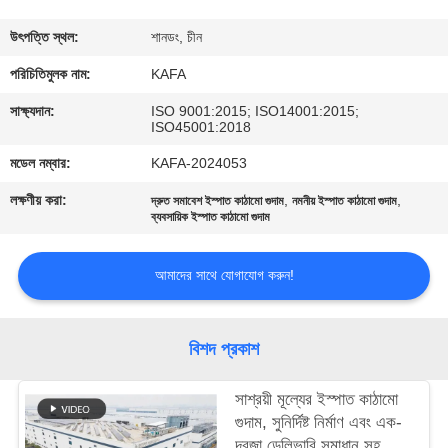
কারখানা
উৎপত্তি স্থল:
শানডং, চীন
পরিদর্শন
পরিচিতিমুলক নাম:
KAFA
সাক্ষ্যদান:
ISO 9001:2015; ISO14001:2015;
ISO45001:2018
গুণমান
মডেল নম্বার:
KAFA-2024053
নিয়ন্ত্রণ
লক্ষণীয় করা:
,
,
দ্রুত সমাবেশ ইস্পাত কাঠামো গুদাম
নমনীয় ইস্পাত কাঠামো গুদাম
ব্যবসায়িক ইস্পাত কাঠামো গুদাম
আমাদের
সাথে
আমাদের সাথে যোগাযোগ করুন!
যোগাযোগ
করুন
বিশদ প্রকাশ
সাশ্রয়ী মূল্যের ইস্পাত কাঠামো
খবর
গুদাম, সুনির্দিষ্ট নির্মাণ এবং এক-
দরজা ডেলিভারি সমাধান সহ