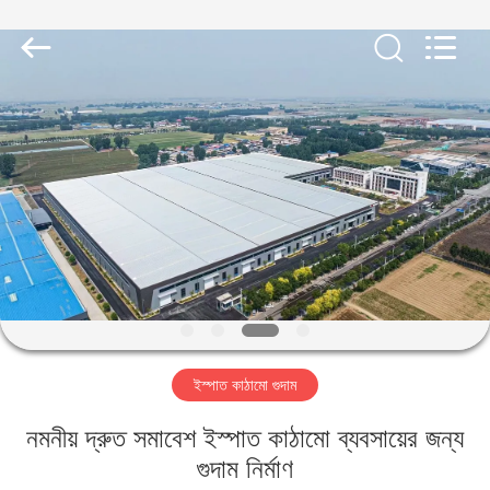
Qingdao
KaFa
Fabrication
Co.,
Ltd..
All
Rights
Reserved.
বাড়ি
পণ্য
ভিডিও
ভিআর
শো
ইস্পাত কাঠামো গুদাম
আমাদের
নমনীয় দ্রুত সমাবেশ ইস্পাত কাঠামো ব্যবসায়ের জন্য
সম্পর্কে
গুদাম নির্মাণ