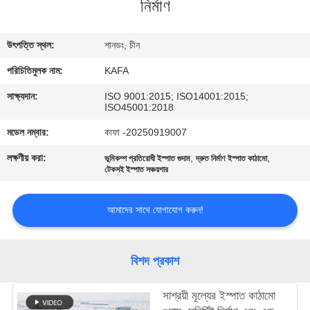
নির্মাণ
কারখানা
উৎপত্তি স্থল:
শানডং, চীন
পরিদর্শন
পরিচিতিমুলক নাম:
KAFA
গুণমান
সাক্ষ্যদান:
ISO 9001:2015; ISO14001:2015;
ISO45001:2018
নিয়ন্ত্রণ
মডেল নম্বার:
কাফা -20250919007
লক্ষণীয় করা:
,
,
ভূমিকম্প প্রতিরোধী ইস্পাত গুদাম
দ্রুত নির্মাণ ইস্পাত কাঠামো
আমাদের
টেকসই ইস্পাত সঞ্চয়গার
সাথে
যোগাযোগ
আমাদের সাথে যোগাযোগ করুন!
করুন
বিশদ প্রকাশ
খবর
সাশ্রয়ী মূল্যের ইস্পাত কাঠামো