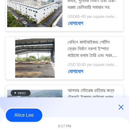
গুদাম, সুনির্দিষ্ট নির্মাণ এবং এক-
মামলা
দরজা ডেলিভারি সমাধান সহ
USD40~60 per square meter MOQ:1000 sqm
সাইট
যোগাযোগ
ম্যাপ
বেনিনে কাস্টমাইজড পোর্টাল
ফ্রেম নির্মাণ নকশা ইস্পাত
গোপনীয়তা
কাঠামো গুদাম তৈরি এবং সরবরাহ
নীতি
করুন
USD 20-60 per square meter MOQ:1000 বর্গ মিটার
যোগাযোগ
আপনার স্টোরেজ চাহিদার জন্য
টেকসই ইস্পাত কাঠামো গুদাম
সহ উচ্চ ভূমিকম্প প্রতিরোধ এবং
দ্রুত নির্মাণ
USD40~60 per square meter MOQ:1000 বর্গ মিটার
Alice Lee
যোগাযোগ
6:17 PM