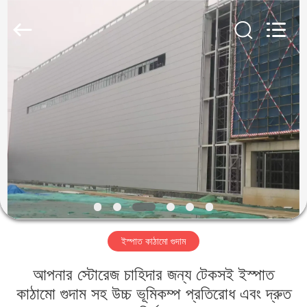
Qingdao
KaFa
Fabrication
Co.,
Ltd..
All
Rights
Reserved.
বাড়ি
পণ্য
ভিডিও
ভিআর
শো
ইস্পাত কাঠামো গুদাম
আমাদের
আপনার স্টোরেজ চাহিদার জন্য টেকসই ইস্পাত
সম্পর্কে
কাঠামো গুদাম সহ উচ্চ ভূমিকম্প প্রতিরোধ এবং দ্রুত