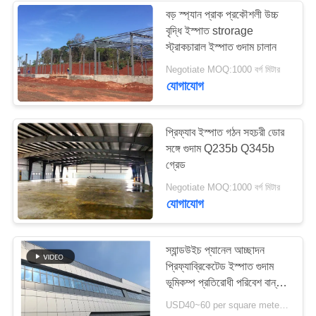
বড় স্প্যান প্রাক প্রকৌশলী উচ্চ
বৃদ্ধি ইস্পাত strorage
স্ট্রাকচারাল ইস্পাত গুদাম চালান
Negotiate MOQ:1000 বর্গ মিটার
যোগাযোগ
প্রিফ্যাব ইস্পাত গঠন সহচরী ডোর
সঙ্গে গুদাম Q235b Q345b
গ্রেড
Negotiate MOQ:1000 বর্গ মিটার
যোগাযোগ
স্যান্ডউইচ প্যানেল আচ্ছাদন
প্রিফ্যাব্রিকেটেড ইস্পাত গুদাম
ভূমিকম্প প্রতিরোধী পরিবেশ বান্ধব
সমাধান
USD40~60 per square meter MOQ:1000 বর্গ মিটার