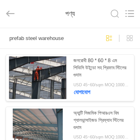
Qingdao
KaFa
Fabrication
পণ্য
Co.,
Ltd..
All
Rights
Reserved.
বাড়ি
prefab steel warehouse
পণ্য
জলরোধী 80 * 60 * 8 এম
পিভিসি উইন্ডো সহ প্রিফাব স্টিলের
ভিডিও
গুদাম
USD 45~60/sqm MOQ:1000 বর্গ মিটার
ভিআর
যোগাযোগ
শো
অ্যান্টি সিজমিক পিআরএস বিম
গ্যালভান্সাইজড প্রিফ্যাব স্টিলের
আমাদের
গুদাম
সম্পর্কে
USD 45~60/sqm MOQ:1000 বর্গ মিটার