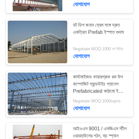
যোগাযোগ
কারখানা
পরিদর্শন
হট ডিপ জনাব ফ্রেম সঙ্গে দ্রুত
একত্রিত Prefab ইস্পাত গুদাম
গুণমান
Negotiate MOQ:1000 বর্গ মিটার
নিয়ন্ত্রণ
যোগাযোগ
আমাদের
কাস্টমাইজড ফায়ারপ্রুফ রক উল
সাথে
কম্পোজিট স্যান্ডউইচ প্যানেল
Prefabricated কাঠামো ইস্পাত
যোগাযোগ
গুদাম
Negotiate MOQ:1000sqms
করুন
যোগাযোগ
খবর
আইওএস 9001 / এসজিএস স্টীল
ওয়ারহাউসের গঠন, বড় স্প্যান