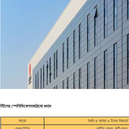
স্টিলের স্পেসিফিকেশন
কাঠামো গুদাম
মাত্রা
দৈর্ঘ্য x প্রস্থ x ইভের উচ্চতা/
ফ্রেম টাইপ
পোর্টাল ফ্রেম, মাল্টি-স্তর