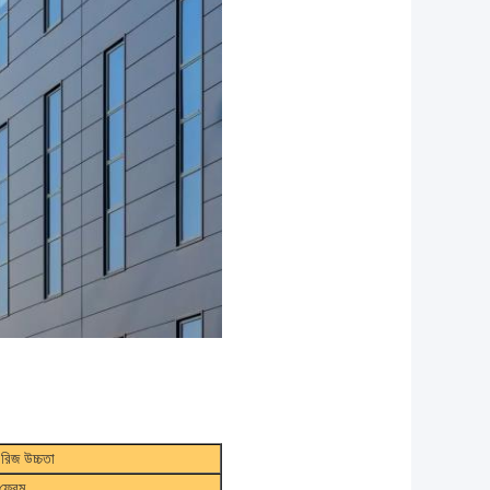
 রিজ উচ্চতা
 ফ্রেম