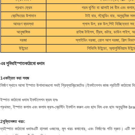
প্রধান ফ্রেম
গরম ঘূর্ণিত বা ঝালাই H বীম এবং কল
ব্রেসিংয়ের উপাদান
টাই বার, স্ট্যান্ডিং বার, অনুভূমিক সম
আবরণ ব্যবস্থা
গ্লাস উল, রক উল,পিই বিচ্ছিন্নতা সহ স
আনুষাঙ্গিক
রাইজ টাইলস, ট্রিম, গুটার, ডাউন পাইপ, আকা
দরজা
স্লাইডিং দরজা, রোল আপ দরজা, শিল্প বিভা
উইন্ডো
পিভিসি উইন্ডো, অ্যালুমিনিয়াম উইন
ইস্পাত
কাঠামো গুদাম
এর সুবিধা
1একত্রিত করা সহজ
নির্মাণ স্থানে আসা ইস্পাত উপাদানগুলো সবই প্রিফ্যাব্রিকেটেড।ইনস্টলেশন কাজ প্রতিটি কাঠামো ব
ইস্পাত কাঠামো গুদাম ইনস্টলেশন ক্রম হলঃ
প্রথমত, ইস্পাত কলাম এবং কলাম ক্রস-ব্রেস্টিং ইনস্টল করুন এবং ছাদ বিম এবং ছাদ অনুভূমিক 
2যুক্তিসঙ্গত খরচ:
দ্য
ইস্পাত কাঠামো গুদাম
এটি হালকা ওজনের, মূল খরচ কমানোর, এবং নির্মাণের গতি দ্রুত। এটি সম