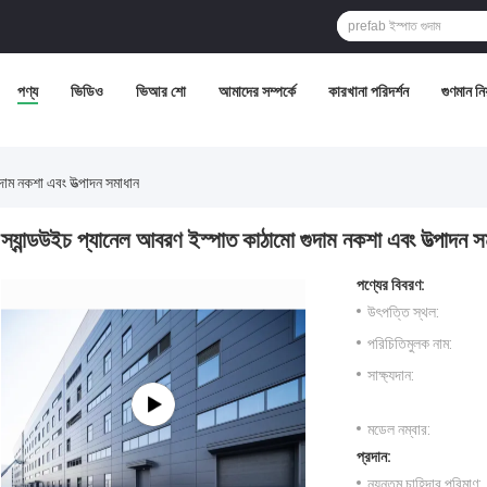
পণ্য
ভিডিও
ভিআর শো
আমাদের সম্পর্কে
কারখানা পরিদর্শন
গুণমান নিয়
দাম নকশা এবং উত্পাদন সমাধান
স্যান্ডউইচ প্যানেল আবরণ ইস্পাত কাঠামো গুদাম নকশা এবং উত্পাদন স
পণ্যের বিবরণ:
উৎপত্তি স্থল:
পরিচিতিমুলক নাম:
সাক্ষ্যদান:
মডেল নম্বার:
প্রদান:
ন্যূনতম চাহিদার পরিমাণ: