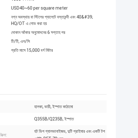
USD40~60 per square meter
নগ্ন অবস্থায় বা স্টিলের প্যালেটে বস্তাবন্দী এবং 40&#39;
HQ/OT এ লোড করা হয়
দোকান আঁকার অনুমোদনের 6 সপ্তাহ পর
টি/টি, এল/সি
প্রতি মাসে 15,000 বর্গ মিটার
হালকা, ভারী, ইস্পাত কাঠামো
Q355B/Q235B, ইস্পাত
হট ডিপ গ্যালভানাইজড, দুটি প্রাইমার এবং একটি টপ
কিত্সা: