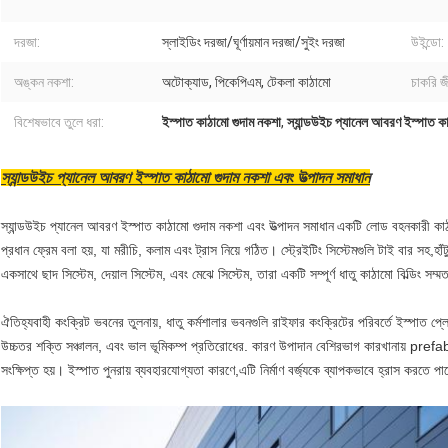
দরজা:
স্লাইডিং দরজা/ঘূর্ণায়মান দরজা/সুইং দরজা
উইন্ডো:
অঙ্কন নকশা:
অটোক্যাড, পিকেপিএম, টেকলা কাঠামো
চাকরি জ
বিশেষভাবে তুলে ধরা:
ইস্পাত কাঠামো গুদাম নকশা
,
স্যান্ডউইচ প্যানেল আবরণ ইস্পাত কা
স্যান্ডউইচ প্যানেল আবরণ ইস্পাত কাঠামো গুদাম নকশা এবং উত্পাদন সমাধান
স্যান্ডউইচ প্যানেল আবরণ ইস্পাত কাঠামো গুদাম নকশা এবং উত্পাদন সমাধান
একটি লোড বহনকারী কাঠ
প্রধান ফ্রেম বলা হয়, যা মরীচি, কলাম এবং ট্রাস নিয়ে গঠিত। স্ট্রেইটিং সিস্টেমগুলি টাই বার সহ,
একসাথে ছাদ সিস্টেম, দেয়াল সিস্টেম, এবং মেঝে সিস্টেম, তারা একটি সম্পূর্ণ ধাতু কাঠামো বিল্ডিং সম্ম
ঐতিহ্যবাহী কংক্রিট ভবনের তুলনায়, ধাতু কর্মশালার ভবনগুলি রাইফার কংক্রিটের পরিবর্তে ইস্পাত প
উচ্চতর শক্তি সঞ্চালন, এবং ভাল ভূমিকম্প প্রতিরোধের. কারণ উপাদান বেশিরভাগ কারখানায় prefabr
সংক্ষিপ্ত হয়। ইস্পাত পুনরায় ব্যবহারযোগ্যতা কারণে,এটি নির্মাণ বর্জ্যকে ব্যাপকভাবে হ্রাস করতে 