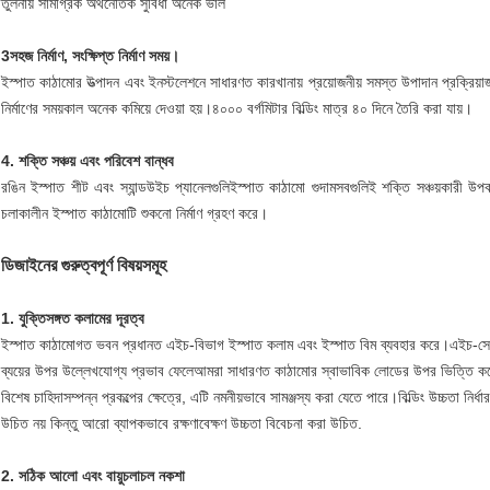
তুলনায় সামগ্রিক অর্থনৈতিক সুবিধা অনেক ভাল
3সহজ নির্মাণ, সংক্ষিপ্ত নির্মাণ সময়।
ইস্পাত কাঠামোর উত্পাদন এবং ইনস্টলেশনে সাধারণত কারখানায় প্রয়োজনীয় সমস্ত উপাদান প্রক্রিয়
নির্মাণের সময়কাল অনেক কমিয়ে দেওয়া হয়।৪০০০ বর্গমিটার বিল্ডিং মাত্র ৪০ দিনে তৈরি করা যায়।
4. শক্তি সঞ্চয় এবং পরিবেশ বান্ধব
রঙিন ইস্পাত শীট এবং স্যান্ডউইচ প্যানেলগুলি
ইস্পাত কাঠামো গুদাম
সবগুলিই শক্তি সঞ্চয়কারী উপক
চলাকালীন ইস্পাত কাঠামোটি শুকনো নির্মাণ গ্রহণ করে।
ডিজাইনের গুরুত্বপূর্ণ বিষয়সমূহ
1. যুক্তিসঙ্গত কলামের দূরত্ব
ইস্পাত কাঠামোগত ভবন প্রধানত এইচ-বিভাগ ইস্পাত কলাম এবং ইস্পাত বিম ব্যবহার করে।এইচ-সেক
ব্যয়ের উপর উল্লেখযোগ্য প্রভাব ফেলেআমরা সাধারণত কাঠামোর স্বাভাবিক লোডের উপর ভিত্তি করে 
বিশেষ চাহিদাসম্পন্ন প্রকল্পের ক্ষেত্রে, এটি নমনীয়ভাবে সামঞ্জস্য করা যেতে পারে।বিল্ডিং উচ্চতা নির্ধ
উচিত নয় কিন্তু আরো ব্যাপকভাবে রক্ষণাবেক্ষণ উচ্চতা বিবেচনা করা উচিত.
2. সঠিক আলো এবং বায়ুচলাচল নকশা