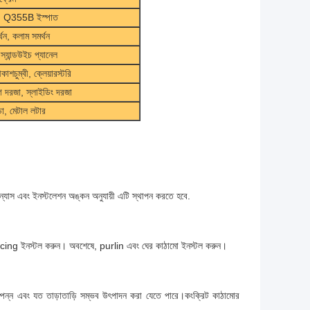
াম, Q355B ইস্পাত
র্থন, কলাম সমর্থন
্যান্ডউইচ প্যানেল
শচুম্বী, ক্লেয়ারস্টরি
গ দরজা, স্লাইডিং দরজা
্ডো, মেটাল লটার
িন্যাস এবং ইনস্টলেশন অঙ্কন অনুযায়ী এটি স্থাপন করতে হবে.
bracing ইনস্টল করুন। অবশেষে, purlin এবং ঘের কাঠামো ইনস্টল করুন।
্পন্ন এবং যত তাড়াতাড়ি সম্ভব উৎপাদন করা যেতে পারে।কংক্রিট কাঠামোর