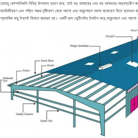
যেহেতু কোম্পানিগুলি নিবিড় উৎপাদন গ্রহণ করে, তাই বড় আকারের এবং বড় আকারের অভ্যন্তরীণ জায়
মানবিকীকরণ এবং শক্তি সঞ্চয় দৃষ্টিকোণ থেকে আলো এবং বায়ুচলাচল নকশা মনোযোগ দিতে হবেযখন কর্মশ
প্রাথমিক বায়ু ইনলেট হিসাবে ব্যবহৃত হয়। একটি ছাদ ভেন্টিলেটর ইনস্টল করে,বায়ুচলাচল এবং আ