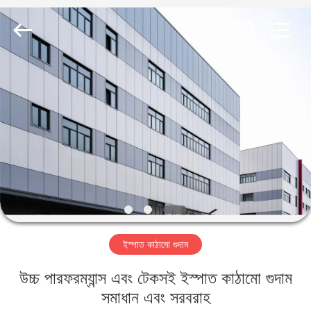
Qingdao
KaFa
Fabrication
Co.,
Ltd..
All
Rights
Reserved.
বাড়ি
পণ্য
ভিডিও
ভিআর
শো
ইস্পাত কাঠামো গুদাম
আমাদের
উচ্চ পারফরম্যান্স এবং টেকসই ইস্পাত কাঠামো গুদাম
সম্পর্কে
সমাধান এবং সরবরাহ