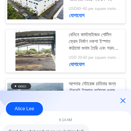
মামলা
USD40~60 per square meter MOQ:1000 sqm
যোগাযোগ
সাইট
ম্যাপ
বেনিনে কাস্টমাইজড পোর্টাল
ফ্রেম নির্মাণ নকশা ইস্পাত
কাঠামো গুদাম তৈরি এবং সরবরাহ
গোপনীয়তা
করুন
USD 20-60 per square meter MOQ:1000 বর্গ মিটার
নীতি
যোগাযোগ
আপনার স্টোরেজ চাহিদার জন্য
টেকসই ইস্পাত কাঠামো গুদাম
সহ উচ্চ ভূমিকম্প প্রতিরোধ এবং
দ্রুত নির্মাণ
USD40~60 per square meter MOQ:1000 বর্গ মিটার
Alice Lee
যোগাযোগ
6:14 AM