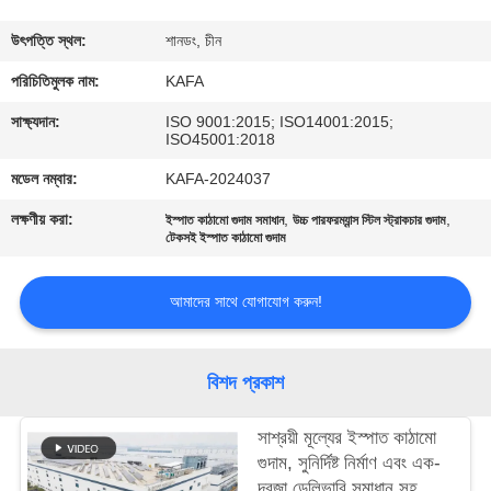
কারখানা
উৎপত্তি স্থল:
শানডং, চীন
পরিদর্শন
পরিচিতিমুলক নাম:
KAFA
সাক্ষ্যদান:
ISO 9001:2015; ISO14001:2015;
ISO45001:2018
গুণমান
মডেল নম্বার:
KAFA-2024037
নিয়ন্ত্রণ
লক্ষণীয় করা:
,
,
ইস্পাত কাঠামো গুদাম সমাধান
উচ্চ পারফরম্যান্স স্টিল স্ট্রাকচার গুদাম
টেকসই ইস্পাত কাঠামো গুদাম
আমাদের
সাথে
আমাদের সাথে যোগাযোগ করুন!
যোগাযোগ
করুন
বিশদ প্রকাশ
সাশ্রয়ী মূল্যের ইস্পাত কাঠামো
খবর
গুদাম, সুনির্দিষ্ট নির্মাণ এবং এক-
দরজা ডেলিভারি সমাধান সহ