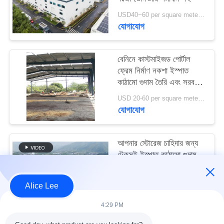
মামলা
USD40~60 per square meter MOQ:1000 sqm
যোগাযোগ
সাইট
ম্যাপ
বেনিনে কাস্টমাইজড পোর্টাল
ফ্রেম নির্মাণ নকশা ইস্পাত
কাঠামো গুদাম তৈরি এবং সরবরাহ
গোপনীয়তা
করুন
USD 20-60 per square meter MOQ:1000 বর্গ মিটার
নীতি
যোগাযোগ
আপনার স্টোরেজ চাহিদার জন্য
টেকসই ইস্পাত কাঠামো গুদাম
সহ উচ্চ ভূমিকম্প প্রতিরোধ এবং
দ্রুত নির্মাণ
USD40~60 per square meter MOQ:1000 বর্গ মিটার
Alice Lee
যোগাযোগ
4:29 PM