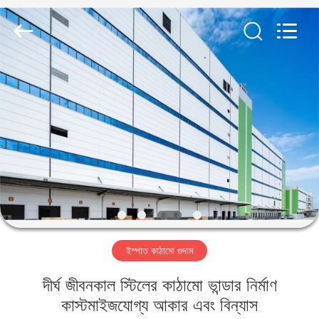
Qingdao
KaFa
Fabrication
Co.,
Ltd..
All
Rights
Reserved.
বাড়ি
পণ্য
ভিডিও
ভিআর
শো
ইস্পাত কাঠামো গুদাম
আমাদের
দীর্ঘ জীবনকাল স্টিলের কাঠামো ভান্ডার নির্মাণ
সম্পর্কে
কাস্টমাইজযোগ্য আকার এবং বিন্যাস