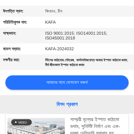
কারখানা
উৎপত্তি স্থল:
কিংডাও, চীন
পরিদর্শন
পরিচিতিমুলক নাম:
KAFA
সাক্ষ্যদান:
ISO 9001:2015; ISO14001:2015;
ISO45001:2018
গুণমান
মডেল নম্বার:
KAFA-2024032
নিয়ন্ত্রণ
লক্ষণীয় করা:
,
,
স্টিলের কাঠামোর স্টোরেজ
কাস্টমাইজযোগ্য আকার ইস্পাত কাঠামো গুদাম
দীর্ঘ জীবনকাল ইস্পাত কাঠামো গুদাম
আমাদের
সাথে
আমাদের সাথে যোগাযোগ করুন!
যোগাযোগ
করুন
বিশদ প্রকাশ
সাশ্রয়ী মূল্যের ইস্পাত কাঠামো
খবর
গুদাম, সুনির্দিষ্ট নির্মাণ এবং এক-
দরজা ডেলিভারি সমাধান সহ