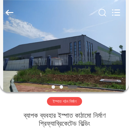
Qingdao
KaFa
Fabrication
Co.,
Ltd..
All
Rights
Reserved.
বাড়ি
পণ্য
ভিডিও
ভিআর
শো
ইস্পাত গঠন নির্মাণ
আমাদের
ব্যাপক ব্যবহার ইস্পাত কাঠামো নির্মাণ
সম্পর্কে
প্রিফ্যাব্রিকেটেড বিল্ডিং