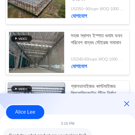
মামলা
USD50~90/sqm MOQ:1000 বর্গমিটার
যোগাযোগ
সাইট
ম্যাপ
সহজ স্থাপন ইস্পাত গুদাম ভবন
পরিবেশ বান্ধব স্টোরেজ সমাধান
গোপনীয়তা
USD40-60/sqm MOQ:1000 বর্গমিটার
নীতি
যোগাযোগ
গ্যালভানাইজড কাস্টমাইজড
প্রিফেব্রিকেটেড স্টিল নির্মাণ
কাঠামো বিল্ডিং সরবরাহ ও
ডেলিভারি
USD30-50 per sqm MOQ:1000 বর্গমিটার
Alice Lee
যোগাযোগ
3:16 PM