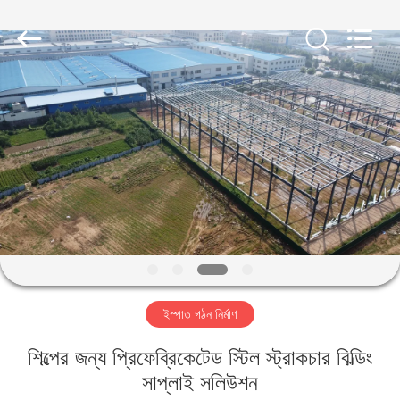
Qingdao
KaFa
Fabrication
Co.,
Ltd..
All
Rights
Reserved.
বাড়ি
পণ্য
ভিডিও
ভিআর
শো
ইস্পাত গঠন নির্মাণ
আমাদের
শিল্পের জন্য প্রিফেব্রিকেটেড স্টিল স্ট্রাকচার বিল্ডিং
সম্পর্কে
সাপ্লাই সলিউশন