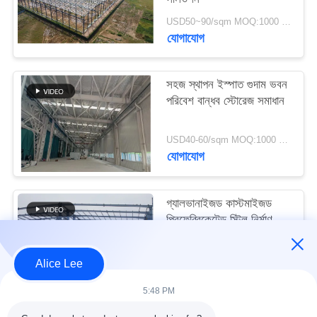
মামলা
USD50~90/sqm MOQ:1000 বর্গমিটার
যোগাযোগ
সাইট
ম্যাপ
সহজ স্থাপন ইস্পাত গুদাম ভবন
পরিবেশ বান্ধব স্টোরেজ সমাধান
গোপনীয়তা
USD40-60/sqm MOQ:1000 বর্গমিটার
নীতি
যোগাযোগ
গ্যালভানাইজড কাস্টমাইজড
প্রিফেব্রিকেটেড স্টিল নির্মাণ
কাঠামো বিল্ডিং সরবরাহ ও
ডেলিভারি
USD30-50 per sqm MOQ:1000 বর্গমিটার
Alice Lee
যোগাযোগ
5:48 PM