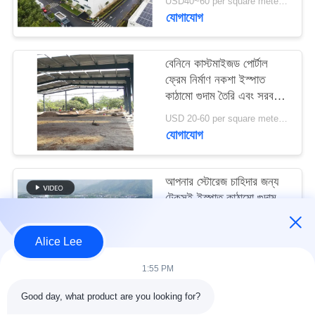
USD40~60 per square meter MOQ:1000 sqm
মামলা
যোগাযোগ
সাইট
বেনিনে কাস্টমাইজড পোর্টাল
ম্যাপ
ফ্রেম নির্মাণ নকশা ইস্পাত
কাঠামো গুদাম তৈরি এবং সরবরাহ
করুন
USD 20-60 per square meter MOQ:1000 বর্গ মিটার
গোপনীয়তা
যোগাযোগ
নীতি
আপনার স্টোরেজ চাহিদার জন্য
টেকসই ইস্পাত কাঠামো গুদাম
সহ উচ্চ ভূমিকম্প প্রতিরোধ এবং
দ্রুত নির্মাণ
USD40~60 per square meter MOQ:1000 বর্গ মিটার
Alice Lee
যোগাযোগ
1:55 PM
Good day, what product are you looking for?
সব