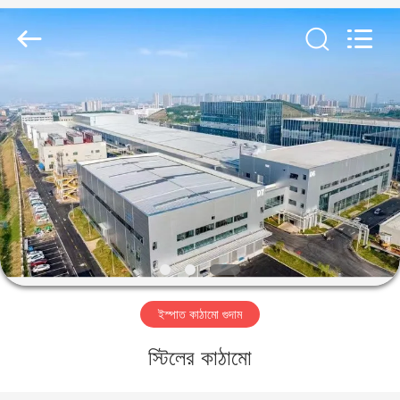
Qingdao
KaFa
Fabrication
Co.,
Ltd..
All
Rights
Reserved.
বাড়ি
পণ্য
ভিডিও
ভিআর
শো
ইস্পাত কাঠামো গুদাম
আমাদের
স্টিলের কাঠামো
সম্পর্কে