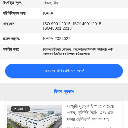
উৎপত্তি স্থল:
শানডং, চীন
কারখানা
পরিচিতিমুলক নাম:
KAFA
পরিদর্শন
সাক্ষ্যদান:
ISO 9001:2015; ISO14001:2015;
ISO45001:2018
গুণমান
মডেল নম্বার:
KAFA-2024022
নিয়ন্ত্রণ
লক্ষণীয় করা:
,
,
স্টিলের কাঠামোর স্টোরেজ
প্রিফেব্রিকেটেড স্টিল স্ট্রাকচার গুদাম
ভালভাবে ডিজাইন করা ইস্পাত কাঠামো গুদাম
আমাদের
আমাদের সাথে যোগাযোগ করুন!
সাথে
যোগাযোগ
বিশদ প্রকাশ
করুন
সাশ্রয়ী মূল্যের ইস্পাত কাঠামো
গুদাম, সুনির্দিষ্ট নির্মাণ এবং এক-
খবর
দরজা ডেলিভারি সমাধান সহ