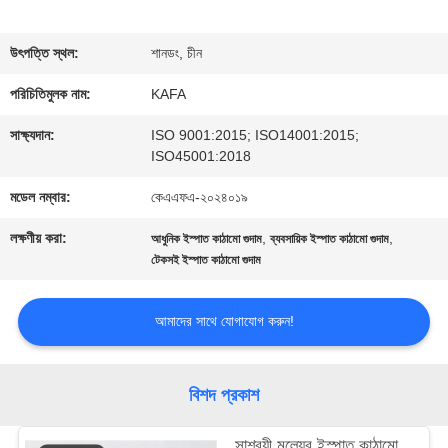
সম্পর্কে
উৎপত্তি স্থল:
শানডং, চীন
পরিচিতিমুলক নাম:
KAFA
কারখানা
সাক্ষ্যদান:
ISO 9001:2015; ISO14001:2015;
পরিদর্শন
ISO45001:2018
মডেল নম্বার:
কেএএফএ-২০২৪০১৯
গুণমান
লক্ষণীয় করা:
,
,
আধুনিক ইস্পাত কাঠামো গুদাম
ব্যবসায়িক ইস্পাত কাঠামো গুদাম
টেকসই ইস্পাত কাঠামো গুদাম
নিয়ন্ত্রণ
আমাদের সাথে যোগাযোগ করুন!
আমাদের
সাথে
বিশদ প্রকাশ
যোগাযোগ
সাশ্রয়ী মূল্যের ইস্পাত কাঠামো