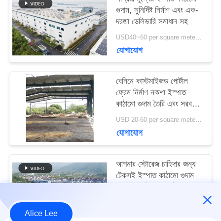
করুন
গুদাম, সুনির্দিষ্ট নির্মাণ এবং এক-
দরজা ডেলিভারি সমাধান সহ
USD40~60 per square meter MOQ:1000 sqm
খবর
যোগাযোগ
মামলা
বেনিনে কাস্টমাইজড পোর্টাল
ফ্রেম নির্মাণ নকশা ইস্পাত
কাঠামো গুদাম তৈরি এবং সরবরাহ
করুন
সাইট
USD 20-60 per square meter MOQ:1000 বর্গ মিটার
যোগাযোগ
ম্যাপ
আপনার স্টোরেজ চাহিদার জন্য
গোপনীয়তা
টেকসই ইস্পাত কাঠামো গুদাম
সহ উচ্চ ভূমিকম্প প্রতিরোধ এবং
নীতি
দ্রুত নির্মাণ
USD40~60 per square meter MOQ:1000 বর্গ মিটার
Alice Lee
যোগাযোগ