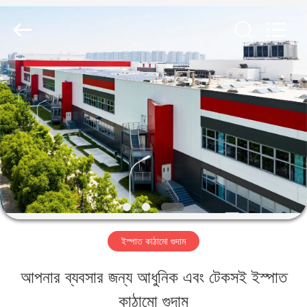
Qingdao
KaFa
Fabrication
Co.,
Ltd..
All
বাড়ি
Rights
Reserved.
পণ্য
ভিডিও
ভিআর
ইস্পাত কাঠামো গুদাম
শো
আপনার ব্যবসার জন্য আধুনিক এবং টেকসই ইস্পাত
কাঠামো গুদাম
আমাদের