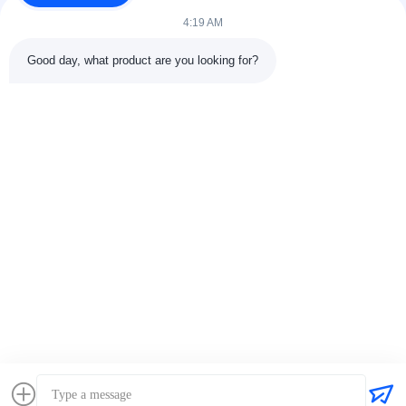
4:19 AM
Good day, what product are you looking for?
সব
ইস্পাত গঠন নির্মাণ
ইস্পাত গঠন কর্মশালা
ইস্পাত কাঠামো গুদাম
স্থাপত্য কাঠামোগত ইস্পাত
ইস্পাত ফ্যাব্রিকেশন সেবা
কাঠামোগত ইস্পাত Beams
জৈব পদার্থ ইস্পাত Purlins
কার শোরুম বিল্ডিং
সাবস্ক্রাইব