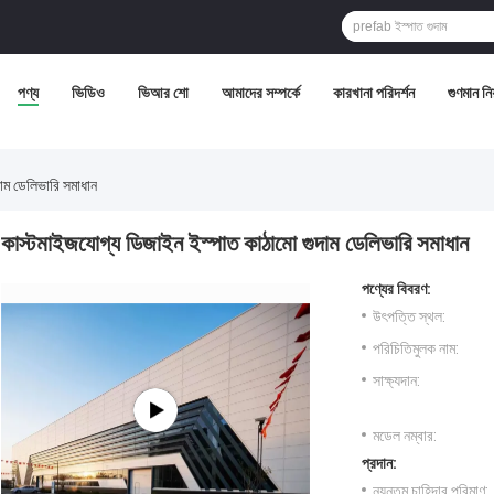
পণ্য
ভিডিও
ভিআর শো
আমাদের সম্পর্কে
কারখানা পরিদর্শন
গুণমান নিয়
াম ডেলিভারি সমাধান
কাস্টমাইজযোগ্য ডিজাইন ইস্পাত কাঠামো গুদাম ডেলিভারি সমাধান
পণ্যের বিবরণ:
উৎপত্তি স্থল:
পরিচিতিমুলক নাম:
সাক্ষ্যদান:
মডেল নম্বার:
প্রদান:
ন্যূনতম চাহিদার পরিমাণ: