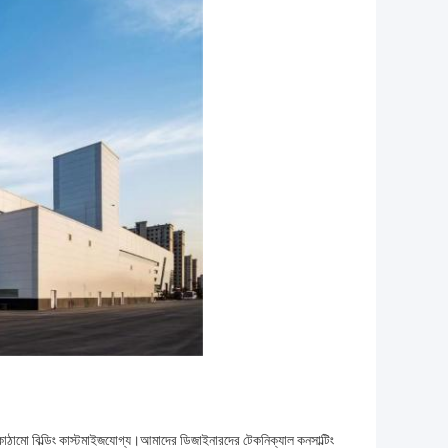
ত কাঠামো বিল্ডিং কাস্টমাইজযোগ্য।আমাদের ডিজাইনারদের টেকনিক্যাল কনসাল্টিং