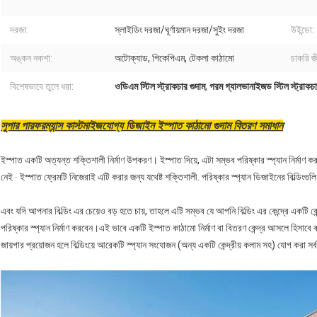
দরজা:
স্লাইডিং দরজা/ঘূর্ণায়মান দরজা/সুইং দরজা
উইন্ডো:
অঙ্কন নকশা:
অটোক্যাড, পিকেপিএম, টেকলা কাঠামো
চাকরি জ
বিশেষভাবে তুলে ধরা:
ওডিএম স্টিল স্ট্রাকচার গুদাম
,
গরম গ্যালভানাইজড স্টিল স্ট্রাকচা
সুপার পারফরম্যান্স কাস্টমাইজযোগ্য ডিজাইন ইস্পাত কাঠামো গুদাম বিতরণ সমাধান
ইস্পাত একটি অত্যন্ত শক্তিশালী নির্মাণ উপকরণ। ইস্পাত দিয়ে, এটা সম্ভব পরিষ্কার স্প্যান নির্মাণ 
নেই ∙ ইস্পাত ফ্রেমটি নিজেরাই এটি করার জন্য যথেষ্ট শক্তিশালী. পরিষ্কার স্প্যান ডিজাইনের বিল্ডিংগ
এবং যদি আপনার বিল্ডিং এর চেয়েও বড় হতে চায়, তাহলে এটি সম্ভব যে আপনি বিল্ডিং এর কেন্দ্রে একটি কে
পরিষ্কার স্প্যান নির্মাণ করবেন।এই ভাবে একটি ইস্পাত কাঠামো নির্মাণ বা বিতরণ কেন্দ্র আসলে হিসাব
জায়গার প্রয়োজন হলে বিল্ডিংয়ে আরেকটি স্প্যান সংযোজন (অন্য একটি কেন্দ্রীয় কলাম সহ) যোগ করা সর