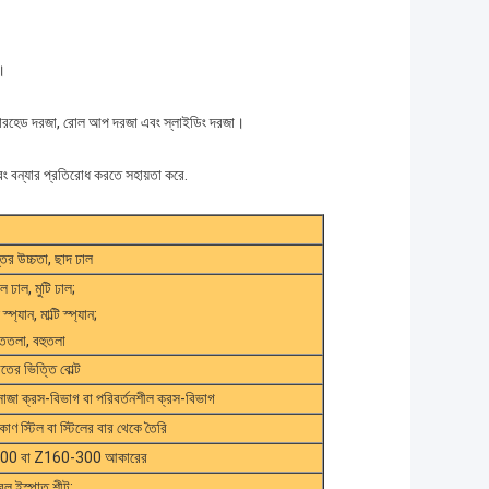
ি।
মন ওভারহেড দরজা, রোল আপ দরজা এবং স্লাইডিং দরজা।
বং বন্যার প্রতিরোধ করতে সহায়তা করে.
স্তর উচ্চতা, ছাদ ঢাল
 ঢাল, মুটি ঢাল;
প্যান, মাল্টি স্প্যান;
ততলা, বহুতলা
তের ভিত্তি বোল্ট
োজা ক্রস-বিভাগ বা পরিবর্তনশীল ক্রস-বিভাগ
কোণ স্টিল বা স্টিলের বার থেকে তৈরি
300 বা Z160-300 আকারের
ল ইস্পাত শীট;