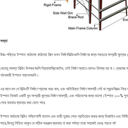
সস্তা
উচ্চ-শক্তির ইস্পাত কাঠামো কাঠামো শিল্প ভবন নির্মাণ
বিল্ডিংগুলি নির্মাণের জন্য সবচেয়ে সাশ্রয়ী মূল্যের
যেহেতু সমস্ত বিল্ডিং উপকরণগুলি প্রিফ্যাব্রিকেটেড, তাই নির্মাণ স্থানে কোনও বিলম্ব হয় না। ফ্রেমে
গঠনকারী ইস্পাত প্যানেলগুলি।
এর মানে হল যে বিল্ডিংটি নির্মাণে শ্রমের খরচ কম, এবং অতিরিক্ত নির্মাণ সামগ্রী নেই যা ল্যান্ডফিল্ডে নিয়
ইস্পাত নিজেই একটি খুব সাশ্রয়ী মূল্যের নির্মাণ সামগ্রী, এবং পরিবেশের জন্য ভালো।ইস্পাত ১০০% পুনর্
পেরে বারবার ব্যবহার করা যেতে পারে.
ইস্পাত কাঠামো বিল্ডিং শক্তিশালী বাতাস এবং ভারী তুষার লোড প্রতিরোধ করার জন্য ডিজাইন এবং নির্
পারে,কিন্তু নিশ্চিত থাকুন যে সঠিক সরঞ্জাম ব্যবহার না করা পর্যন্ত তারা সহজেই ভেঙে পড়বে না!