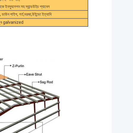
ে ইনস্যুলেশন সহ স্যান্ডউইচ প্যানেল
টর, ডাউন পাইপ, গর্ত,দরজা,উইন্ডো ইত্যাদি
ম ডুব galvanized