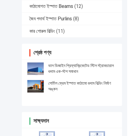
কাঠামোগত ইস্পাত Beams
(12)
জৈব পদার্থ ইস্পাত Purlins
(8)
কার শোরুম বিল্ডিং
(11)
শ্রেষ্ঠ পণ্য
ভাল ডিজাইন প্রিফ্যাব্রিকেটেড স্টিল স্ট্রাকচারাল
গুদাম এক-স্টপ সমাধান
পোর্টাল ফ্রেম ইস্পাত কাঠামো গুদাম বিল্ডিং নির্মাণ
অঙ্কন
সাক্ষ্যদান