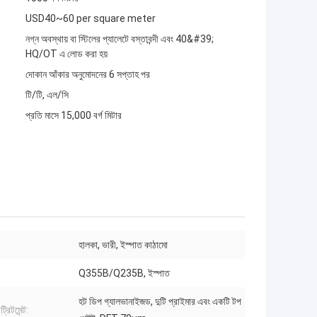
USD40~60 per square meter
নগ্ন অবস্থায় বা স্টিলের প্যালেটে বস্তাবন্দী এবং 40&#39;
HQ/OT এ লোড করা হয়
দোকান আঁকার অনুমোদনের 6 সপ্তাহ পর
টি/টি, এল/সি
প্রতি মাসে 15,000 বর্গ মিটার
হালকা, ভারী, ইস্পাত কাঠামো
Q355B/Q235B, ইস্পাত
হট ডিপ গ্যালভানাইজড, দুটি প্রাইমার এবং একটি টপ
্রিটমেন্ট: