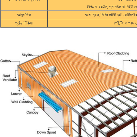
ইপিএস, রকউল, গ্লাসউল বা পিইউ থেক
আনুষাঙ্গিক
আধা স্বচ্ছ সিলিং লাইট বেল্ট, ভেন্টিলে
পৃষ্ঠের চিকিত্সা
পেইন্টিং বা গর