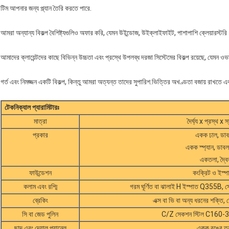
টিম আপনার জন্য প্ল্যান তৈরি করতে পারে.
আমরা অন্যান্য বিকল্প বৈশিষ্ট্যগুলিও অফার করি, যেমন উইন্ডোজ, উইক্লাইফাইট, পাশাপাশি ক্লেয়ারস্টর
আমাদের ক্লায়েন্টদের কাছে বিভিন্ন উচ্চতা এবং প্রস্থে উপলব্ধ দরজা সিস্টেমের বিকল্প রয়েছে, যে
গর্ত এবং নিমজ্জন একটি বিকল্প, কিন্তু আমরা অত্যন্ত তাদের সুপারিশ.ভিত্তির অখণ্ডতা বজায় রাখতে এ
টেকনিক্যাল প্যারামিটারঃ
মাত্রা
দৈর্ঘ্য x প্রস্থ x 
প্রকার
একক ঢাল, ডাবল
একক স্প্যান, ডাবল স্
একতলা, দ্বৈ
ফাউন্ডেশন
কংক্রিট ও ইস্পা
কলাম এবং রশ্মি
গরম ঘূর্ণিত বা ঝালাই H ইস্পাত Q355B, স
ব্রেকিং
এক্স বা ভি বা অন্য ধরনের শক্তি, 
সি বা জেড পুলিন
C/Z সেকশন স্টিল C160-
ছাদ এবং দেয়াল প্যানেল
একক রঙের তর