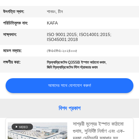
কারখানা
উৎপত্তি স্থল:
শানডং, চীন
পরিদর্শন
পরিচিতিমুলক নাম:
KAFA
সাক্ষ্যদান:
ISO 9001:2015; ISO14001:2015;
ISO45001:2018
গুণমান
মডেল নম্বার:
কেএএফএ-২০২৪০০৫
নিয়ন্ত্রণ
লক্ষণীয় করা:
,
প্রিফ্যাব্রিকেটেড Q355B ইস্পাত কাঠামো গুদাম
জিবি প্রিফ্যাব্রিকেটেড স্টিল স্ট্রাকচার গুদাম
আমাদের
সাথে
আমাদের সাথে যোগাযোগ করুন!
যোগাযোগ
করুন
বিশদ প্রকাশ
সাশ্রয়ী মূল্যের ইস্পাত কাঠামো
খবর
গুদাম, সুনির্দিষ্ট নির্মাণ এবং এক-
দরজা ডেলিভারি সমাধান সহ