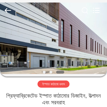
Qingdao
KaFa
Fabrication
Co.,
Ltd..
All
Rights
Reserved.
বাড়ি
পণ্য
ভিডিও
ভিআর
শো
ইস্পাত কাঠামো গুদাম
আমাদের
প্রিফ্যাব্রিকেটেড ইস্পাত কাঠামোর ডিজাইন, উত্পাদন
সম্পর্কে
এবং সরবরাহ