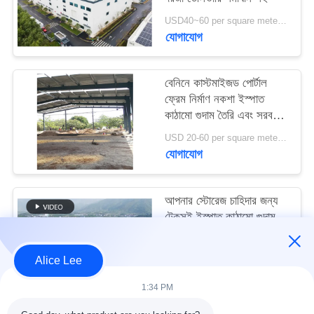
মামলা
USD40~60 per square meter MOQ:1000 sqm
যোগাযোগ
সাইট
ম্যাপ
বেনিনে কাস্টমাইজড পোর্টাল
ফ্রেম নির্মাণ নকশা ইস্পাত
কাঠামো গুদাম তৈরি এবং সরবরাহ
গোপনীয়তা
করুন
USD 20-60 per square meter MOQ:1000 বর্গ মিটার
নীতি
যোগাযোগ
আপনার স্টোরেজ চাহিদার জন্য
টেকসই ইস্পাত কাঠামো গুদাম
সহ উচ্চ ভূমিকম্প প্রতিরোধ এবং
দ্রুত নির্মাণ
USD40~60 per square meter MOQ:1000 বর্গ মিটার
Alice Lee
যোগাযোগ
1:34 PM