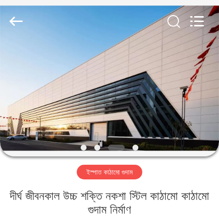
Qingdao
KaFa
Fabrication
Co.,
Ltd..
All
Rights
Reserved.
বাড়ি
পণ্য
ভিডিও
ভিআর
শো
ইস্পাত কাঠামো গুদাম
আমাদের
দীর্ঘ জীবনকাল উচ্চ শক্তি নকশা স্টিল কাঠামো কাঠামো
সম্পর্কে
গুদাম নির্মাণ