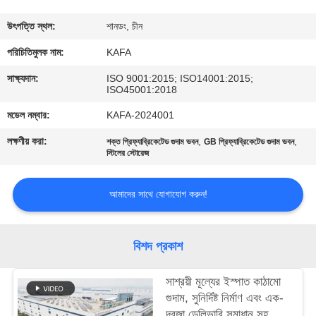
কারখানা
উৎপত্তি স্থল:
শানডং, চীন
পরিদর্শন
পরিচিতিমুলক নাম:
KAFA
সাক্ষ্যদান:
ISO 9001:2015; ISO14001:2015;
ISO45001:2018
গুণমান
মডেল নম্বার:
KAFA-2024001
নিয়ন্ত্রণ
লক্ষণীয় করা:
,
,
শক্ত প্রিফ্যাব্রিকেটেড গুদাম ভবন
GB প্রিফ্যাব্রিকেটেড গুদাম ভবন
স্টিলের স্টোরেজ
আমাদের
সাথে
আমাদের সাথে যোগাযোগ করুন!
যোগাযোগ
করুন
বিশদ প্রকাশ
সাশ্রয়ী মূল্যের ইস্পাত কাঠামো
খবর
গুদাম, সুনির্দিষ্ট নির্মাণ এবং এক-
দরজা ডেলিভারি সমাধান সহ