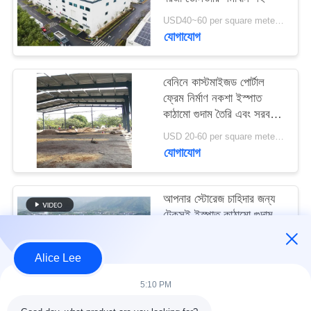
মামলা
USD40~60 per square meter MOQ:1000 sqm
যোগাযোগ
সাইট
ম্যাপ
বেনিনে কাস্টমাইজড পোর্টাল
ফ্রেম নির্মাণ নকশা ইস্পাত
কাঠামো গুদাম তৈরি এবং সরবরাহ
গোপনীয়তা
করুন
USD 20-60 per square meter MOQ:1000 বর্গ মিটার
নীতি
যোগাযোগ
আপনার স্টোরেজ চাহিদার জন্য
টেকসই ইস্পাত কাঠামো গুদাম
সহ উচ্চ ভূমিকম্প প্রতিরোধ এবং
দ্রুত নির্মাণ
USD40~60 per square meter MOQ:1000 বর্গ মিটার
Alice Lee
যোগাযোগ
5:10 PM