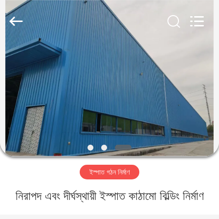
Qingdao
KaFa
Fabrication
Co.,
Ltd..
All
Rights
Reserved.
বাড়ি
পণ্য
ভিডিও
ভিআর
শো
ইস্পাত গঠন নির্মাণ
আমাদের
নিরাপদ এবং দীর্ঘস্থায়ী ইস্পাত কাঠামো বিল্ডিং নির্মাণ
সম্পর্কে