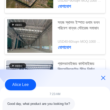
USD50~90/sqm MOQ:1000 বর্গমিটার
মামলা
যোগাযোগ
সাইট
সহজ স্থাপন ইস্পাত গুদাম ভবন
ম্যাপ
পরিবেশ বান্ধব স্টোরেজ সমাধান
USD40-60/sqm MOQ:1000 বর্গমিটার
গোপনীয়তা
যোগাযোগ
নীতি
গ্যালভানাইজড কাস্টমাইজড
প্রিফেব্রিকেটেড স্টিল নির্মাণ
কাঠামো বিল্ডিং সরবরাহ ও
ডেলিভারি
USD30-50 per sqm MOQ:1000 বর্গমিটার
Alice Lee
যোগাযোগ
7:23 AM
Good day, what product are you looking for?
সব