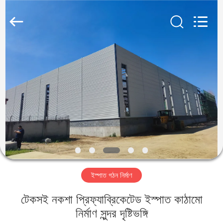
Qingdao
KaFa
Fabrication
Co.,
Ltd..
All
Rights
Reserved.
বাড়ি
পণ্য
ভিডিও
ভিআর
শো
ইস্পাত গঠন নির্মাণ
আমাদের
টেকসই নকশা প্রিফ্যাব্রিকেটেড ইস্পাত কাঠামো
সম্পর্কে
নির্মাণ সুন্দর দৃষ্টিভঙ্গি