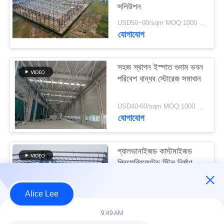
সলিউশন
মামলা
USD50~90/sqm MOQ:1000 বর্গমিটার
যোগাযোগ
সাইট
ম্যাপ
সহজ স্থাপন ইস্পাত গুদাম ভবন
পরিবেশ বান্ধব স্টোরেজ সমাধান
গোপনীয়তা
নীতি
USD40-60/sqm MOQ:1000 বর্গমিটার
যোগাযোগ
গ্যালভানাইজড কাস্টমাইজড
প্রিফেব্রিকেটেড স্টিল নির্মাণ
কাঠামো বিল্ডিং সরবরাহ ও
ডেলিভারি
USD30-50 per sqm MOQ:1000 বর্গমিটার
Alice Lee
যোগাযোগ
9:49 AM