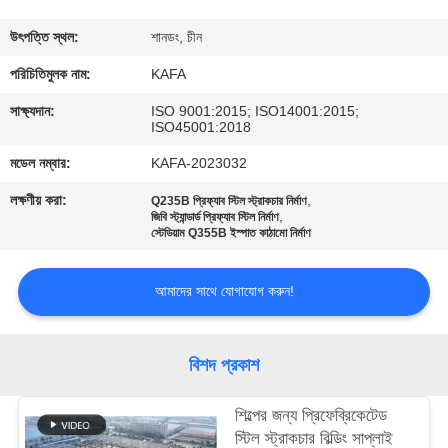
কারখানা
উৎপত্তি স্থল:
শানডং, চীন
পরিদর্শন
পরিচিতিমুলক নাম:
KAFA
সাক্ষ্যদান:
ISO 9001:2015; ISO14001:2015;
ISO45001:2018
গুণমান
মডেল নম্বার:
KAFA-2023032
নিয়ন্ত্রণ
লক্ষণীয় করা:
,
Q235B প্রিফ্যাব স্টিল স্ট্রাকচার নির্মাণ
,
জিবি স্ট্যান্ডার্ড প্রিফ্যাব স্টিল নির্মাণ
আমাদের
স্টেডিয়াম Q355B ইস্পাত কাঠামো নির্মাণ
সাথে
আমাদের সাথে যোগাযোগ করুন!
যোগাযোগ
করুন
বিশদ প্রকাশ
খবর
শিল্পের জন্য প্রিফেব্রিকেটেড
স্টিল স্ট্রাকচার বিল্ডিং সাপ্লাই