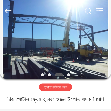
Qingdao
KaFa
Fabrication
Co.,
Ltd..
All
Rights
Reserved.
বাড়ি
পণ্য
ভিডিও
ভিআর
শো
ইস্পাত কাঠামো গুদাম
আমাদের
রিজ পোর্টাল ফ্রেম হালকা ওজন ইস্পাত গুদাম নির্মাণ
সম্পর্কে