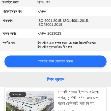
উৎপত্তি স্থল:
শানডং, চীন
কারখানা
পরিচিতিমুলক নাম:
KAFA
পরিদর্শন
সাক্ষ্যদান:
ISO 9001:2015; ISO14001:2015;
ISO45001:2018
গুণমান
মডেল নম্বার:
KAFA-2023023
নিয়ন্ত্রণ
লক্ষণীয় করা:
,
,
রিজ পোর্টাল ফ্রেম ইস্পাত গুদাম
Q355B রিজ পোর্টাল ফ্রেম
রিজ পোর্টাল গ্যালভানাইজড স্টিল গুদাম
আমাদের
আমাদের সাথে যোগাযোগ করুন!
সাথে
যোগাযোগ
বিশদ প্রকাশ
করুন
সাশ্রয়ী মূল্যের ইস্পাত কাঠামো
গুদাম, সুনির্দিষ্ট নির্মাণ এবং এক-
খবর
দরজা ডেলিভারি সমাধান সহ