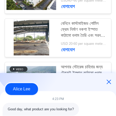
USD40~60 per square meter MOQ:1000 sqm
মামলা
যোগাযোগ
সাইট
বেনিনে কাস্টমাইজড পোর্টাল
ম্যাপ
ফ্রেম নির্মাণ নকশা ইস্পাত
কাঠামো গুদাম তৈরি এবং সরবরাহ
করুন
USD 20-60 per square meter MOQ:1000 বর্গ মিটার
গোপনীয়তা
যোগাযোগ
নীতি
আপনার স্টোরেজ চাহিদার জন্য
টেকসই ইস্পাত কাঠামো গুদাম
সহ উচ্চ ভূমিকম্প প্রতিরোধ এবং
দ্রুত নির্মাণ
USD40~60 per square meter MOQ:1000 বর্গ মিটার
Alice Lee
যোগাযোগ
4:23 PM
Good day, what product are you looking for?
সব