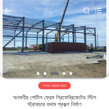
Qingdao
KaFa
Fabrication
Co.,
Ltd..
All
Rights
Reserved.
বাড়ি
পণ্য
ভিডিও
ভিআর
শো
ইস্পাত কাঠামো গুদাম
আমাদের
অনমনীয় পোর্টাল ফ্রেম প্রিফেব্রিকেটেড স্টিল
সম্পর্কে
স্ট্রাকচার গুদাম প্রকল্প নির্মাণ