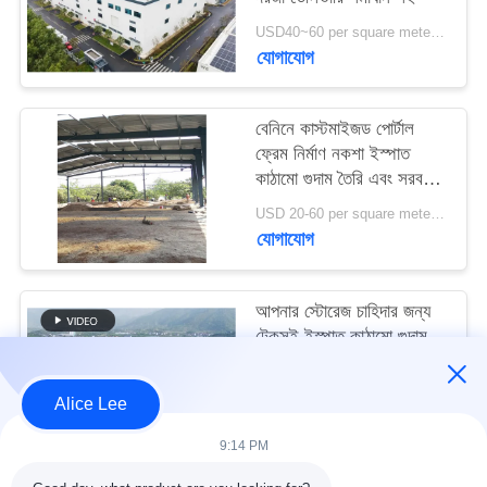
মামলা
USD40~60 per square meter MOQ:1000 sqm
যোগাযোগ
সাইট
ম্যাপ
বেনিনে কাস্টমাইজড পোর্টাল
ফ্রেম নির্মাণ নকশা ইস্পাত
কাঠামো গুদাম তৈরি এবং সরবরাহ
গোপনীয়তা
করুন
USD 20-60 per square meter MOQ:1000 বর্গ মিটার
নীতি
যোগাযোগ
আপনার স্টোরেজ চাহিদার জন্য
টেকসই ইস্পাত কাঠামো গুদাম
সহ উচ্চ ভূমিকম্প প্রতিরোধ এবং
দ্রুত নির্মাণ
USD40~60 per square meter MOQ:1000 বর্গ মিটার
Alice Lee
যোগাযোগ
9:14 PM