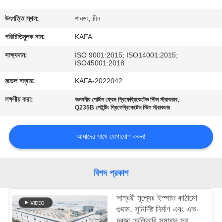
কারখানা
উৎপত্তি স্থল:
শানডং, চীন
পরিদর্শন
পরিচিতিমুলক নাম:
KAFA
সাক্ষ্যদান:
ISO 9001:2015; ISO14001:2015;
ISO45001:2018
গুণমান
মডেল নম্বার:
KAFA-2022042
নিয়ন্ত্রণ
লক্ষণীয় করা:
,
অনমনীয় পোর্টাল ফ্রেম প্রিফেব্রিকেটেড স্টিল স্ট্রাকচার
Q235B পেইন্টিং প্রিফেব্রিকেটেড স্টিল স্ট্রাকচার
আমাদের
সাথে
আমাদের সাথে যোগাযোগ করুন!
যোগাযোগ
করুন
বিশদ প্রকাশ
সাশ্রয়ী মূল্যের ইস্পাত কাঠামো
খবর
গুদাম, সুনির্দিষ্ট নির্মাণ এবং এক-
দরজা ডেলিভারি সমাধান সহ