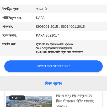
কারখানা
উৎপত্তি স্থল:
শানডং, চীন
পরিদর্শন
পরিচিতিমুলক নাম:
KAFA
সাক্ষ্যদান:
ISO9001:2015 , ISO14001:2015
গুণমান
মডেল নম্বার:
KAFA-2022017
নিয়ন্ত্রণ
লক্ষণীয় করা:
,
Q355B প্রি ইঞ্জিনিয়ারড স্টিল স্ট্রাকচার
,
Sa2.5 প্রি ইঞ্জিনিয়ারড স্টিল স্ট্রাকচার
ISO9001 রিজিড পোর্টাল ফ্রেম বিল্ডিং কনস্ট্রাকশন
আমাদের
সাথে
আমাদের সাথে যোগাযোগ করুন!
যোগাযোগ
করুন
বিশদ প্রকাশ
খবর
শিল্পের জন্য প্রিফেব্রিকেটেড
স্টিল স্ট্রাকচার বিল্ডিং সাপ্লাই
সলিউশন