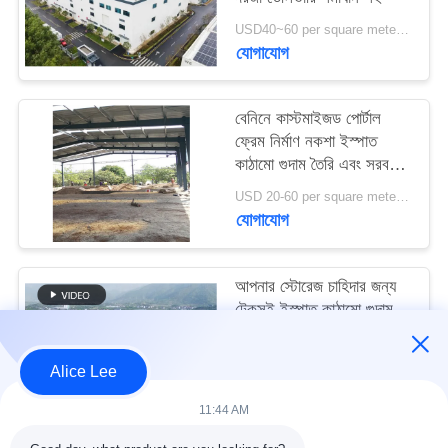
মামলা
USD40~60 per square meter MOQ:1000 sqm
যোগাযোগ
সাইট
ম্যাপ
বেনিনে কাস্টমাইজড পোর্টাল
ফ্রেম নির্মাণ নকশা ইস্পাত
কাঠামো গুদাম তৈরি এবং সরবরাহ
গোপনীয়তা
করুন
USD 20-60 per square meter MOQ:1000 বর্গ মিটার
নীতি
যোগাযোগ
আপনার স্টোরেজ চাহিদার জন্য
টেকসই ইস্পাত কাঠামো গুদাম
সহ উচ্চ ভূমিকম্প প্রতিরোধ এবং
দ্রুত নির্মাণ
USD40~60 per square meter MOQ:1000 বর্গ মিটার
Alice Lee
যোগাযোগ
11:44 AM