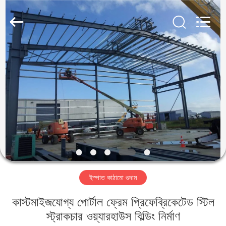
Qingdao
KaFa
Fabrication
Co.,
Ltd..
All
Rights
Reserved.
বাড়ি
পণ্য
ভিডিও
ভিআর
শো
ইস্পাত কাঠামো গুদাম
আমাদের
কাস্টমাইজযোগ্য পোর্টাল ফ্রেম প্রিফেব্রিকেটেড স্টিল
সম্পর্কে
স্ট্রাকচার ওয়্যারহাউস বিল্ডিং নির্মাণ