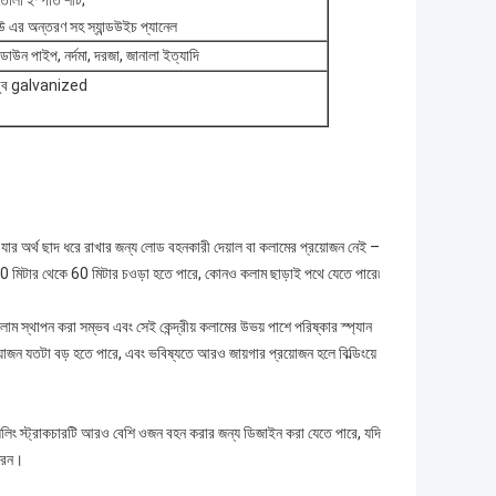
োলা ইস্পাত শীট;
 এর অন্তরণ সহ স্যান্ডউইচ প্যানেল
 ডাউন পাইপ, নর্দমা, দরজা, জানালা ইত্যাদি
ম ডুব galvanized
ব, যার অর্থ ছাদ ধরে রাখার জন্য লোড বহনকারী দেয়াল বা কলামের প্রয়োজন নেই –
 20 মিটার থেকে 60 মিটার চওড়া হতে পারে, কোনও কলাম ছাড়াই পথে যেতে পারে৷
 কলাম স্থাপন করা সম্ভব এবং সেই কেন্দ্রীয় কলামের উভয় পাশে পরিষ্কার স্প্যান
রয়োজন যতটা বড় হতে পারে, এবং ভবিষ্যতে আরও জায়গার প্রয়োজন হলে বিল্ডিংয়ে
য়।সিলিং স্ট্রাকচারটি আরও বেশি ওজন বহন করার জন্য ডিজাইন করা যেতে পারে, যদি
্রেন।