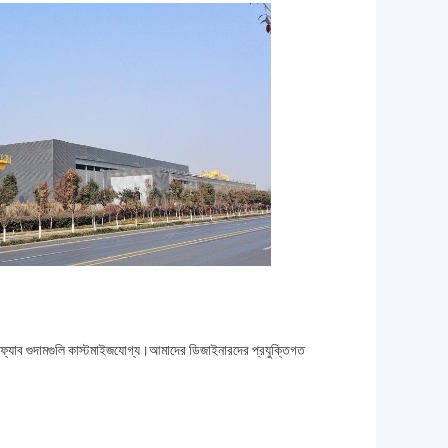
িফ্যাব গুদামগুলি কাস্টমাইজযোগ্য।আমাদের ডিজাইনারদের প্রযুক্তিগত