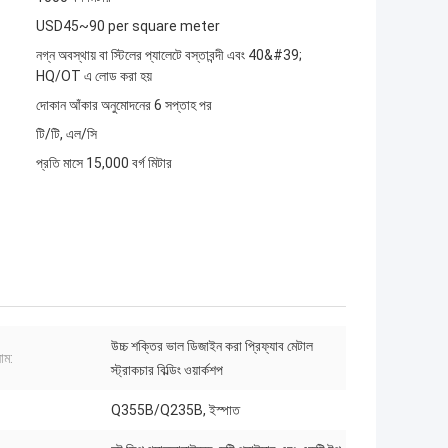
USD45~90 per square meter
নগ্ন অবস্থায় বা স্টিলের প্যালেটে বস্তাবন্দী এবং 40&#39;
HQ/OT এ লোড করা হয়
দোকান আঁকার অনুমোদনের 6 সপ্তাহ পর
টি/টি, এল/সি
প্রতি মাসে 15,000 বর্গ মিটার
উচ্চ শক্তির ভাল ডিজাইন করা প্রিফ্যাব মেটাল
াম:
স্ট্রাকচার বিল্ডিং ওয়ার্কশপ
Q355B/Q235B, ইস্পাত