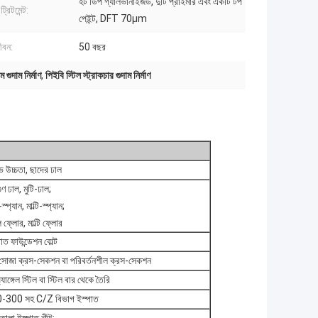
হট ডিপ গ্যালভানাইজড, দুটি প্রাইমার এবং একটি টপ
্রিটমেন্ট:
পেইন্ট, DFT 70μm
ীবন:
50 বছর
েম গুদাম নির্মাণ
,
পিইবি স্টিল স্ট্রাকচার গুদাম নির্মাণ
ইভ উচ্চতা, ছাদের ঢাল
ণ ঢাল, মুটি-ঢাল;
প্যান, মাল্টি-স্প্যান;
 ফ্লোর, মাল্টি ফ্লোর
াত ফাউন্ডেশন বোল্ট
সোজা ক্রস-সেকশন বা পরিবর্তনশীল ক্রস-সেকশন
যাঙ্গেল স্টিল বা স্টিল বার থেকে তৈরি
300 সহ C/Z বিভাগ ইস্পাত