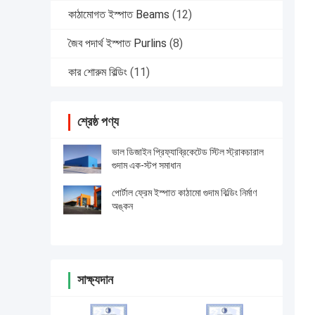
কাঠামোগত ইস্পাত Beams
(12)
জৈব পদার্থ ইস্পাত Purlins
(8)
কার শোরুম বিল্ডিং
(11)
শ্রেষ্ঠ পণ্য
ভাল ডিজাইন প্রিফ্যাব্রিকেটেড স্টিল স্ট্রাকচারাল
গুদাম এক-স্টপ সমাধান
পোর্টাল ফ্রেম ইস্পাত কাঠামো গুদাম বিল্ডিং নির্মাণ
অঙ্কন
সাক্ষ্যদান