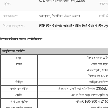
C/Z বিভাগ গ্যালভানাইজড স্টিল(Q235)
পুরলিন:
সারফেস ট
অঙ্কন নকশা:
অটোক্যাড, পিকেপিএম, টেকলা কাঠামো
চাকরি জ
বিশেষভাবে তুলে ধরা:
পিইবি স্টিল স্ট্রাকচার ওয়ারহাউস বিল্ডিং
,
জিবি স্ট্যান্ডার্ড স্টিল ফ্র
ইস্পাত কাঠামোর গুদামের স্পেসিফিকেশন
প্রযুক্তিগত পরামিতি:
মাত্রা
দৈর্ঘ্য x প্রস্থ x 
টাইপ
একক ঢাল, দ্বিগু
একক স্প্যান, ডাবল-স্
সিঙ্গেল ফ্লোর, ডবল
ভিত্তি
কংক্রিট এবং ইস্প
কলাম এবং মরীচি
হট রোল্ড বা ঢালাই করা এইচ ইস্পাত Q355B, 
ব্রেসিং
এক্স বা ভি বা অন্য ধরনের ব্রেসিং অ্
সি বা জেড পুরলিন
সাইজ C160-300 বা Z160-