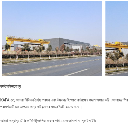
কাস্টমাইজযোগ্য
KAFA-তে, আমরা বিভিন্ন দৈর্ঘ্য, প্রস্থ এবং উচ্চতার ইস্পাত কাঠামোর গুদাম অফার করি।আমাদের প্র
পরামর্শকারী দল আপনার জন্য পরিকল্পনার খসড়া তৈরি করতে পারে।
আমরা অন্যান্য ঐচ্ছিক বৈশিষ্ট্যগুলিও অফার করি, যেমন জানালা বা স্কাইলাইট৷