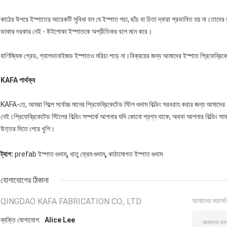
কাঠের উপরে ইস্পাতের আরেকটি সুবিধা হল যে ইস্পাত পচা, ছাঁচ বা চিতা দ্বারা প্রভাবিত হয় না।তাদের জ
ডাকার দরকার নেই - উইপোকা ইস্পাতকে অপ্রীতিকর বলে মনে করে।
বাণিজ্যিক গ্রেড, গ্যালভানাইজড ইস্পাতও মরিচা পড়ে না।বিক্রয়ের জন্য আমাদের ইস্পাত প্রিফেব্রিকেটেড
KAFA পার্থক্য
KAFA-তে, আমরা শিল্পে সর্বোচ্চ মানের প্রিফেব্রিকেটেড স্টিল গুদাম বিল্ডিং সরবরাহ করার জন্য আমা
নেই।প্রিফেব্রিকেটেড স্টিলের বিল্ডিং সম্পর্কে আপনার যদি কোনো প্রশ্ন থাকে, অথবা আপনার বিল্ডিং স
উত্তর দিতে পেরে খুশি।
,
,
ট্যাগ:
prefab ইস্পাত গুদাম
ধাতু ফ্রেম গুদাম
কাঠামোগত ইস্পাত গুদাম
যোগাযোগের ঠিকানা
QINGDAO KAFA FABRICATION CO., LTD.
আমাদের সরাসর
ব্যক্তি যোগাযোগ:
Alice Lee