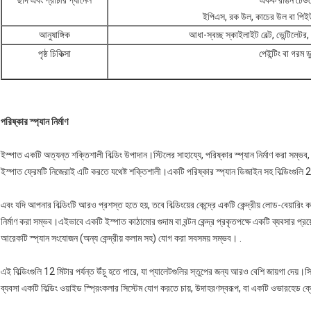
ছাদ এবং প্রাচীর প্যানেল
একক রঙিন ঢেউত
ইপিএস, রক উল, কাচের উল বা পিইউ
আনুষাঙ্গিক
আধা-স্বচ্ছ স্কাইলাইট বেল্ট, ভেন্টিলেটর,
পৃষ্ঠ চিকিত্সা
পেইন্টিং বা গর
পরিষ্কার স্প্যান নির্মাণ
ইস্পাত একটি অত্যন্ত শক্তিশালী বিল্ডিং উপাদান।স্টিলের সাহায্যে, পরিষ্কার স্প্যান নির্মাণ করা সম্ভ
ইস্পাত ফ্রেমটি নিজেরাই এটি করতে যথেষ্ট শক্তিশালী।একটি পরিষ্কার স্প্যান ডিজাইন সহ বিল্ডিংগুলি
এবং যদি আপনার বিল্ডিংটি আরও প্রশস্ত হতে হয়, তবে বিল্ডিংয়ের কেন্দ্রে একটি কেন্দ্রীয় লোড-বেয়ারিং
নির্মাণ করা সম্ভব।এইভাবে একটি ইস্পাত কাঠামোর গুদাম বা বন্টন কেন্দ্র প্রকৃতপক্ষে একটি ব্যবসার প্
আরেকটি স্প্যান সংযোজন (অন্য কেন্দ্রীয় কলাম সহ) যোগ করা সবসময় সম্ভব। .
এই বিল্ডিংগুলি 12 মিটার পর্যন্ত উঁচু হতে পারে, যা প্যালেটগুলির স্তুপের জন্য আরও বেশি জায়গা দে
ব্যবসা একটি বিল্ডিং ওয়াইড স্প্রিংকলার সিস্টেম যোগ করতে চায়, উদাহরণস্বরূপ, বা একটি ওভারহেড ক