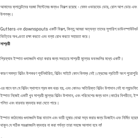
আমাদের ক্লায়েন্টদের দরজা সিস্টেমের জন্যও বিকল্প রয়েছে - যেমন ওভারহেড ডোর, রোল আপ ডোর এবং 
উপলব্ধ।
Gutters এবং downspouts একটি বিকল্প, কিন্তু আমরা অত্যন্ত তাদের সুপারিশ.ডাউনস্পাউটগুলি সরাসরি 
ভিত্তির অখণ্ডতা রক্ষা করতে এবং বন্যা রোধ করতে সহায়তা করে।
সাশ্রয়ী
প্রিফ্যাব ইস্পাত গুদামগুলি খাড়া করার জন্য সবচেয়ে সাশ্রয়ী মূল্যের ভবনগুলির মধ্যে একটি।
কারণ সমস্ত বিল্ডিং উপকরণ পূর্বনির্ধারিত, বিল্ডিং সাইটে কোন বিলম্ব নেই।ফ্রেমের প্রতিটি অংশ পুরোপ
এর মানে হল যে বিল্ডিং স্থাপনে শ্রম কম খরচ হয়, এবং কোনও অতিরিক্ত বিল্ডিং উপাদান নেই যা ল্যান্ডফি
ইস্পাত নিজেই একটি খুব সাশ্রয়ী মূল্যের বিল্ডিং উপাদান, এবং পরিবেশের জন্য ভাল।কাঠের বিপরীতে, ইস্প
গলিত এবং বারবার ব্যবহার করা যেতে পারে।
ইস্পাত কাঠামোর গুদামগুলি উচ্চ বাতাস এবং ভারী তুষার বোঝা সহ্য করার জন্য ডিজাইন এবং নির্মিত হয়েছে।ব
থাকুন যে সঠিক সরঞ্জামগুলি ব্যবহার না করা পর্যন্ত তারা সহজে আলাদা হবে না!