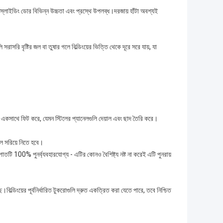
স্লাইডিং ডোর বিভিন্ন উচ্চতা এবং প্রস্থে উপলব্ধ।দরজায় হাঁটা অবশ্যই
বৃষ্টির জল বা তুষার গলে বিল্ডিংয়ের ভিত্তি থেকে দূরে সরে যায়, যা
ুরি একসাথে ফিট করে, যেমন স্টিলের প্যানেলগুলি দেয়াল এবং ছাদ তৈরি করে।
লে সরিয়ে নিতে হবে।
াতটি 100% পুনর্ব্যবহারযোগ্য - এটির কোনও বৈশিষ্ট্য নষ্ট না করেই এটি পুনরায়
িল্ডিংয়ের পূর্বনির্ধারিত টুকরোগুলি দ্রুত একত্রিত করা যেতে পারে, তবে নিশ্চিত