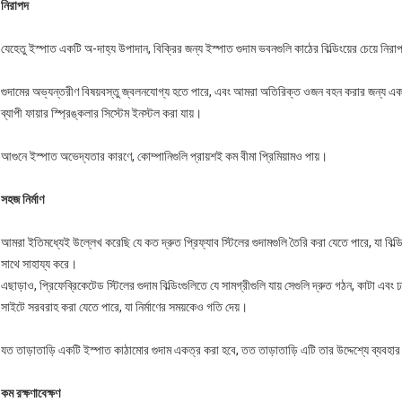
নিরাপদ
যেহেতু ইস্পাত একটি অ-দাহ্য উপাদান, বিক্রির জন্য ইস্পাত গুদাম ভবনগুলি কাঠের বিল্ডিংয়ের চেয়ে নি
গুদামের অভ্যন্তরীণ বিষয়বস্তু জ্বলনযোগ্য হতে পারে, এবং আমরা অতিরিক্ত ওজন বহন করার জন্য একটি প্র
ব্যাপী ফায়ার স্প্রিঙ্কলার সিস্টেম ইনস্টল করা যায়।
আগুনে ইস্পাত অভেদ্যতার কারণে, কোম্পানিগুলি প্রায়শই কম বীমা প্রিমিয়ামও পায়।
সহজ নির্মাণ
আমরা ইতিমধ্যেই উল্লেখ করেছি যে কত দ্রুত প্রিফ্যাব স্টিলের গুদামগুলি তৈরি করা যেতে পারে, যা বিল্ডিংক
সাথে সাহায্য করে।
এছাড়াও, প্রিফেব্রিকেটেড স্টিলের গুদাম বিল্ডিংগুলিতে যে সামগ্রীগুলি যায় সেগুলি দ্রুত গঠন, কাটা এবং 
সাইটে সরবরাহ করা যেতে পারে, যা নির্মাণের সময়কেও গতি দেয়।
যত তাড়াতাড়ি একটি ইস্পাত কাঠামোর গুদাম একত্র করা হবে, তত তাড়াতাড়ি এটি তার উদ্দেশ্যে ব্যবহা
কম রক্ষণাবেক্ষণ