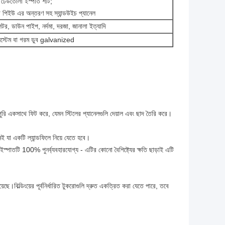
ঢেউতোলা ইস্পাত শীট;
পিইউ এর অন্তরণ সহ স্যান্ডউইচ প্যানেল
লেটর, ডাউন পাইপ, নর্দমা, দরজা, জানালা ইত্যাদি
 সিস্টেম বা গরম ডুব galvanized
রোপুরি একসাথে ফিট করে, যেমন স্টিলের প্যানেলগুলি দেয়াল এবং ছাদ তৈরি করে।
ই যা একটি ল্যান্ডফিলে নিয়ে যেতে হবে।
ইস্পাতটি 100% পুনর্ব্যবহারযোগ্য - এটির কোনো বৈশিষ্ট্যের ক্ষতি ছাড়াই এটি
ছে।বিল্ডিংয়ের পূর্বনির্ধারিত টুকরোগুলি দ্রুত একত্রিত করা যেতে পারে, তবে