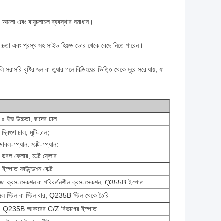
থে আলো এবং বায়ুচলাচল ব্যবস্থার সমাধান।
্চতা এবং প্রস্থ সহ সাইড হিঞ্জড ডোর থেকে বেছে নিতে পারেন।
ি বৃষ্টির জল বা তুষার গলে বিল্ডিংয়ের ভিত্তি থেকে দূরে সরে যায়, যা
স্থ x ইভ উচ্চতা, ছাদের ঢাল
্বিগুণ ঢাল, মুটি-ঢাল;
বল-স্প্যান, মাল্টি-স্প্যান;
, ডবল ফ্লোর, মাল্টি ফ্লোর
 ইস্পাত ফাউন্ডেশন বোল্ট
া ক্রস-সেকশন বা পরিবর্তনশীল ক্রস-সেকশন, Q355B ইস্পাত
্গেল স্টিল বা স্টিল বার, Q235B স্টিল থেকে তৈরি
Q235B আকারের C/Z বিভাগের ইস্পাত