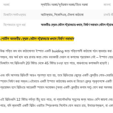
দরজা:
স্লাইডিং দরজা/ঘূর্ণায়মান দরজা/হিংড দরজা
জানলা:
ডিজাইন সফটওয়্যার:
অটোক্যাড, পিকেপিএম, টেকলা কাঠামো
চাকরি জ
বিশেষভাবে তুলে ধরা:
অনমনীয় ফ্রেম মেটাল স্ট্রাকচার গুদাম
,
নির্মাণ সমাধান মেটাল স্ট্রা
পোর্টাল অনমনীয় ফ্রেম মেটাল স্ট্রাকচার গুদাম নির্মাণ সমাধান
উচ্চ শক্তি কম খাদ কাঠামোগত ইস্পাত একটি buiding জন্য শক্তিশালী কাঠামো গঠন ব্যবহার করা যেতে 
সম্ভব, যার অর্থ ছাদ ধরে রাখার জন্য লোড বহনকারী দেয়াল বা কলামের প্রয়োজন নেই – ইস্পাত ফ্রে
ডিজাইন সহ বিল্ডিংগুলি 20 মিটার থেকে 45 মিটার চওড়া হতে পারে, মাঝখানের কলামগুলি ছাড়াই।
এবং যদি আপনার বিল্ডিংটি আরও প্রশস্ত হতে হয়, তবে বিল্ডিংয়ের কেন্দ্রে একটি কেন্দ্রীয় লোড-বেয়
স্প্যান নির্মাণ করা সম্ভব।এইভাবে একটি ইস্পাত কাঠামোর গুদাম বা বিতরণ কেন্দ্র প্রকৃতপক্ষে এক
প্রয়োজন হলে বিল্ডিংয়ে আরেকটি স্প্যান সংযোজন (অন্য একটি কেন্দ্রীয় কলাম সহ) যোগ করা সবসময়
এই বিল্ডিংগুলি 12 মিটার পর্যন্ত উঁচু হতে পারে, যা প্যালেটগুলির স্তুপের জন্য আরও বেশি জায়গা
পারে, যদি ব্যবসাটি একটি বিল্ডিং ওয়াইড স্প্রিংকলার সিস্টেম যোগ করতে চায়, উদাহরণস্বরূপ, বা 