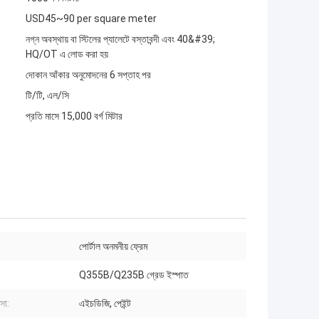
USD45~90 per square meter
নগ্ন অবস্থায় বা স্টিলের প্যালেটে বস্তাবন্দী এবং 40&#39;
HQ/OT এ লোড করা হয়
দোকান আঁকার অনুমোদনের 6 সপ্তাহ পর
টি/টি, এল/সি
প্রতি মাসে 15,000 বর্গ মিটার
পোর্টাল অনমনীয় ফ্রেম
Q355B/Q235B গ্রেড ইস্পাত
্সা:
এইচডিজি, পেইন্ট