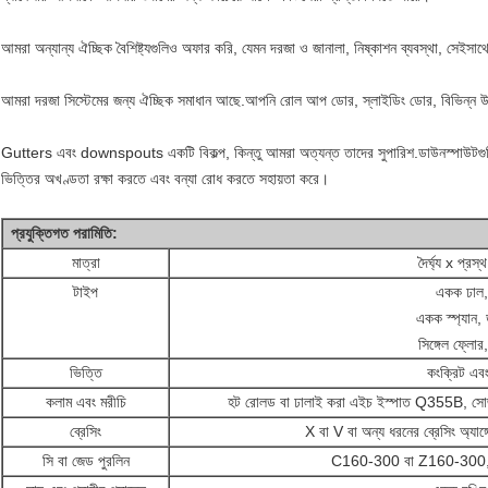
আমরা অন্যান্য ঐচ্ছিক বৈশিষ্ট্যগুলিও অফার করি, যেমন দরজা ও জানালা, নিষ্কাশন ব্যবস্থা, সেইসা
আমরা দরজা সিস্টেমের জন্য ঐচ্ছিক সমাধান আছে.আপনি রোল আপ ডোর, স্লাইডিং ডোর, বিভিন্ন উচ
Gutters এবং downspouts একটি বিকল্প, কিন্তু আমরা অত্যন্ত তাদের সুপারিশ.ডাউনস্পাউটগুলি সরাসর
ভিত্তির অখণ্ডতা রক্ষা করতে এবং বন্যা রোধ করতে সহায়তা করে।
প্রযুক্তিগত পরামিতি:
মাত্রা
দৈর্ঘ্য x প্র
টাইপ
একক ঢাল, দ
একক স্প্যান, ডা
সিঙ্গেল ফ্লোর
ভিত্তি
কংক্রিট এবং
কলাম এবং মরীচি
হট রোলড বা ঢালাই করা এইচ ইস্পাত Q355B, সোজ
ব্রেসিং
X বা V বা অন্য ধরনের ব্রেসিং অ্যাঙ
সি বা জেড পুরলিন
C160-300 বা Z160-300, 