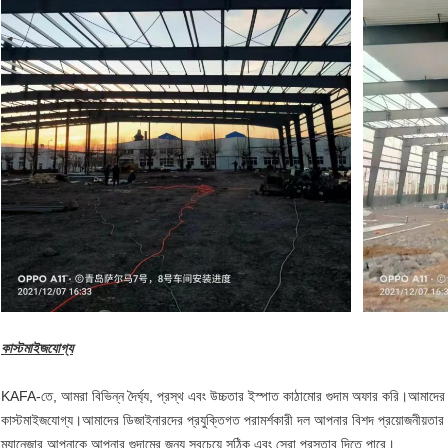
কাস্টমাইজযোগ্য
KAFA-তে, আমরা বিভিন্ন দৈর্ঘ্য, প্রস্থ এবং উচ্চতার ইস্পাত কাঠামোর গুদাম অফার করি।আমাদের পোর্
কাস্টমাইজযোগ্য।আমাদের ডিজাইনারদের প্রযুক্তিগত পরামর্শকারী দল আপনার বিশদ প্রয়োজনীয়তার 
ম্যানেজার আপনাকে আপনার গুদামের জন্য সবচেয়ে সঠিক এবং সেরা প্রস্তাব দিতে পারে।