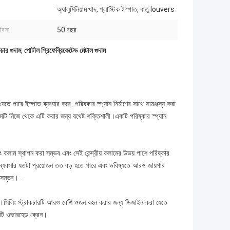
অ্যালুমিনিয়াম খাদ, প্লাস্টিক ইস্পাত, ধাতু louvers
ীবন:
50 বছর
কচার গুদাম
,
পোর্টাল প্রিফেব্রিকেটেড মেটাল গুদাম
পারে.ইস্পাত ব্যবহার করে, পরিষ্কার স্প্যান নির্মাণের সাথে সামঞ্জস্য করা
মটি নিজে থেকে এটি করার জন্য যথেষ্ট শক্তিশালী।একটি পরিষ্কার স্প্যান
ারিং কলাম স্থাপন করা সম্ভব এবং সেই কেন্দ্রীয় কলামের উভয় পাশে পরিষ্কার
টি ব্যবসার যতটা প্রয়োজন তত বড় হতে পারে এবং ভবিষ্যতে আরও জায়গার
 সম্ভব। .
 দেয়।সিলিং স্ট্রাকচারটি আরও বেশি ওজন বহন করার জন্য ডিজাইন করা যেতে
একটি ওভারহেড ক্রেন।