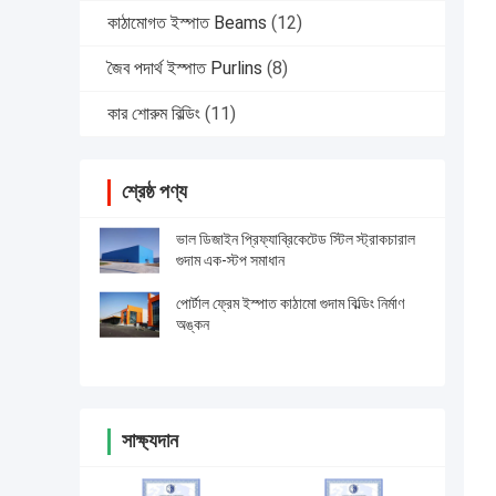
কাঠামোগত ইস্পাত Beams
(12)
জৈব পদার্থ ইস্পাত Purlins
(8)
কার শোরুম বিল্ডিং
(11)
শ্রেষ্ঠ পণ্য
ভাল ডিজাইন প্রিফ্যাব্রিকেটেড স্টিল স্ট্রাকচারাল
গুদাম এক-স্টপ সমাধান
পোর্টাল ফ্রেম ইস্পাত কাঠামো গুদাম বিল্ডিং নির্মাণ
অঙ্কন
সাক্ষ্যদান