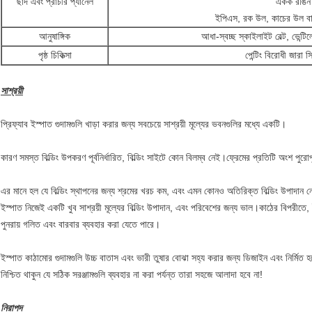
ছাদ এবং প্রাচীর প্যানেল
একক রঙিন 
ইপিএস, রক উল, কাচের উল বা 
আনুষাঙ্গিক
আধা-স্বচ্ছ স্কাইলাইট বেল্ট, ভেন্টি
পৃষ্ঠ চিকিত্সা
পেন্টিং বিরোধী জারা
সাশ্রয়ী
প্রিফ্যাব ইস্পাত গুদামগুলি খাড়া করার জন্য সবচেয়ে সাশ্রয়ী মূল্যের ভবনগুলির মধ্যে একটি।
কারণ সমস্ত বিল্ডিং উপকরণ পূর্বনির্ধারিত, বিল্ডিং সাইটে কোন বিলম্ব নেই।ফ্রেমের প্রতিটি অংশ পু
এর মানে হল যে বিল্ডিং স্থাপনের জন্য শ্রমের খরচ কম, এবং এমন কোনও অতিরিক্ত বিল্ডিং উপাদান নে
ইস্পাত নিজেই একটি খুব সাশ্রয়ী মূল্যের বিল্ডিং উপাদান, এবং পরিবেশের জন্য ভাল।কাঠের বিপরীতে, 
পুনরায় গলিত এবং বারবার ব্যবহার করা যেতে পারে।
ইস্পাত কাঠামোর গুদামগুলি উচ্চ বাতাস এবং ভারী তুষার বোঝা সহ্য করার জন্য ডিজাইন এবং নির্মিত হয়ে
নিশ্চিত থাকুন যে সঠিক সরঞ্জামগুলি ব্যবহার না করা পর্যন্ত তারা সহজে আলাদা হবে না!
নিরাপদ