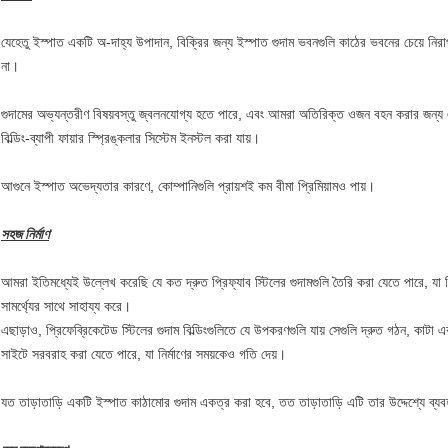
যেহেতু ইস্পাত একটি অ-দাহ্য উপাদান, বিক্রির জন্য ইস্পাত গুদাম ভবনগুলি কাঠের ভবনের চেয়ে নির
না।
গুদামের অভ্যন্তরীণ বিষয়বস্তু জ্বলনযোগ্য হতে পারে, এবং আমরা অতিরিক্ত ওজন বহন করার জন্য একটি
বিল্ডিং-ব্যাপী ফায়ার স্প্রিঙ্কলার সিস্টেম ইনস্টল করা যায়।
আগুনে ইস্পাত অভেদ্যতার কারণে, কোম্পানিগুলি প্রায়শই কম বীমা প্রিমিয়ামও পায়।
সহজ নির্মাণ
আমরা ইতিমধ্যেই উল্লেখ করেছি যে কত দ্রুত প্রিফ্যাব স্টিলের গুদামগুলি তৈরি করা যেতে পারে, যা বিল
সামর্থ্যের সাথে সাহায্য করে।
এছাড়াও, প্রিফেব্রিকেটেড স্টিলের গুদাম বিল্ডিংগুলিতে যে উপকরণগুলি যায় সেগুলি দ্রুত গঠন, কাটা এ
সাইটে সরবরাহ করা যেতে পারে, যা নির্মাণের সময়কেও গতি দেয়।
যত তাড়াতাড়ি একটি ইস্পাত কাঠামোর গুদাম একত্র করা হবে, তত তাড়াতাড়ি এটি তার উদ্দেশ্যে ব্য