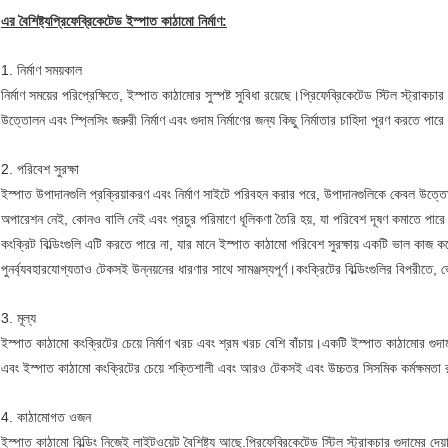
এর বৈশিষ্ট্য
প্রিফেব্রিকেটেড ইস্পাত কাঠামো নির্মাণ
:
1. নির্মাণ সময়কাল
নির্মাণ সময়ের পরিপ্রেক্ষিতে, ইস্পাত কাঠামোর সুস্পষ্ট সুবিধা রয়েছে।প্রিফেব্রিকেটেড স্টিল স্ট্রাকচার 
উত্তোলন এবং স্প্লিসিং জরুরী নির্মাণ এবং গুদাম নির্মাণের জন্য কিছু নির্মাতার চাহিদা পূরণ করতে পার
2. পরিবেশ সুরক্ষা
ইস্পাত উপাদানগুলি প্রক্রিয়াকরণ এবং নির্মাণ সাইটে পরিবহন করার পরে, উপাদানগুলিকে কেবল উত
অপারেশন নেই, কোনও বালি নেই এবং প্রচুর পরিমাণে ধূলিকণা তৈরি হয়, যা পরিবেশ দূষণ কমাতে পারে
কংক্রিট বিল্ডিংগুলি এটি করতে পারে না, যার মানে ইস্পাত কাঠামো পরিবেশ সুরক্ষায় একটি ভাল কাজ কর
পুনর্ব্যবহারযোগ্যতাও টেকসই উন্নয়নের ধারণার সাথে সামঞ্জস্যপূর্ণ।কংক্রিটের বিল্ডিংগুলির বিপরীতে, ভ
3. মূল্য
ইস্পাত কাঠামো কংক্রিটের চেয়ে নির্মাণ খরচ এবং শ্রম খরচ বেশি বাঁচায়।একটি ইস্পাত কাঠামোর গুদ
এবং ইস্পাত কাঠামো কংক্রিটের চেয়ে শক্তিশালী এবং আরও টেকসই এবং উচ্চতর সিসমিক কর্মক্ষমতা 
4. কাঠামোগত ওজন
ইস্পাত কাঠামো বিল্ডিং নিজেই লাইটওয়েট বৈশিষ্ট্য আছে.প্রিফেব্রিকেটেড স্টিল স্ট্রাকচার গুদামের দেয