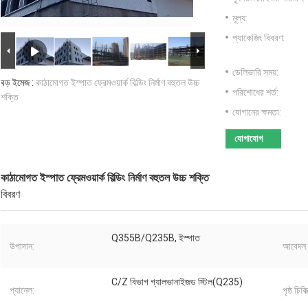
মূল্য:
প্যাকেজিং বিবরণ:
ডেলিভারি সময়:
বড় ইমেজ :
কাঠামোগত ইস্পাত ফ্রেমওয়ার্ক বিল্ডিং নির্মাণ বহুতল উচ্চ
পরিশোধের শর্ত:
শক্তি
যোগানের ক্ষমতা:
যোগাযোগ
কাঠামোগত ইস্পাত ফ্রেমওয়ার্ক বিল্ডিং নির্মাণ বহুতল উচ্চ শক্তি
বিবরণ
Q355B/Q235B, ইস্পাত
উপাদান:
আবেদন:
C/Z বিভাগ গ্যালভানাইজড স্টিল(Q235)
প্যানেল:
পৃষ্ঠ চিকিত