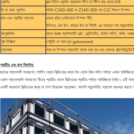
ব্রেসিং
এক্স টাইপ ব্রেসিং অ্যাঙ্গেল স্টিল বা স্টিল বার থেকে তৈরি
সি বা জেড পুরলিন
সাইজ C160-300 বা Z160-300 সহ C/Z বিভাগ ইস্পাত
ছাদ এবং প্রাচীর প্যানেল
একক রঙিন ঢেউতোলা ইস্পাত শীট;
ইপিএস, রক উল, কাচের উল বা পিইউ এর অন্তরণ সহ স্যান্ডউইচ 
আনুষাঙ্গিক
আধা-স্বচ্ছ স্কাইলাইট বেল্ট, ভেন্টিলেটর, ডাউন পাইপ, নর্দমা, দরজ
পৃষ্ঠ চিকিত্সা
পেইন্টিং বা গরম ডুব galvanized
প্যাকেজ
নগ্ন বা ইস্পাত প্যালেটে প্যাক করা হয় এবং তারপর 40'HQ/O
প্রাচীর এবং ছাদ সিস্টেম:
ছাদের প্যানেলটি সাধারণত পোর্টাল ফ্রেম বিল্ডিংয়ের জন্য ইভ থেকে রিজ লাইন পর্যন্ত একক অবিচ্ছিন্ন 
ওয়াল প্যানেলগুলি সাধারণত নীচের প্রাচীর থেকে বিল্ডিংয়ের প্রাচীর পর্যন্ত অবিচ্ছিন্ন দৈর্ঘ্য।
একটি কারখানা বিল্ডিংয়ের জন্য যা তাপ নিরোধক প্রয়োজন, আপনি স্যান্ডউইচ প্যানেল ব্যবহার করতে