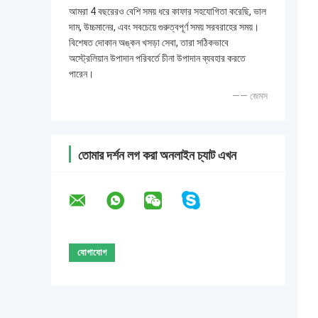
আমরা 4 বছরেরও বেশি সময় ধরে কাফার সহযোগিতা করেছি, ভাল
দাম, উচ্চমানের, এবং সবচেয়ে গুরুত্বপূর্ণ সময় সরবরাহের সময়।
বিশেষত দোকান অঙ্কন খসড়া সেবা, তারা সঠিকভাবে
অস্ট্রেলিয়ান উপাদান পরিবর্তে চীনা উপাদান ব্যবহার করতে
পারেন।
—— জেমস
তোমার দর্শন লগ করা অনলাইন চ্যাট এখন