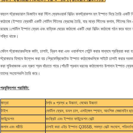
বহুতল স্ট্রাকচারাল ডিজাইন করা স্টিল ফ্রেমওয়ার্ক বিল্ডিং কনস্ট্রাকশন হল ইস্পাত দিয়ে তৈরি একটি বি
কাঠামো।ইস্পাত ফ্রেমটি একটি পোর্টাল স্টিলের ফ্রেমের তৈরি, যার মধ্যে স্টিলের কলাম, স্টিলের বিম এ
রয়েছে।পোর্টাল ইস্পাত ফ্রেম এবং বাহ্যিক ঘেরের কাঠামো একটি ঘেরা বিল্ডিং কাঠামো গঠন করে যাতে তী
শক্তি থাকে।
মেটাল স্ট্রাকচারগুলিকে কাটা, ঢালাই, ড্রিল করা এবং ওয়ার্কশপে পেইন্ট করার মাধ্যমে প্রক্রিয়া করা 
স্ট্রাকচার হিসাবে উল্লেখ করা হয়।প্রিফেব্রিকেটেড ইস্পাত কাঠামোগুলিকে সাইটে ঢালাই করার দরকা
করা সুবিধাজনক এবং দ্রুত শ্রম বাঁচাতে পারে।পাঁচটি প্রধান ধরনের কাঠামোগত উপাদান ইস্পাত ফ্রে
তাদের সংযোগগুলি তৈরি করে।
প্রযুক্তিগত পরামিতি:
মাত্রা
দৈর্ঘ্য x প্রস্থ x উচ্চতা, মেঝের উচ্চতা
টাইপ
ফোর্টাল ফ্রেম, ডবল ঢাল, এস
ইঙ্গেল স্প্যান, আংশিক মেজানাইন ছ
ফাউন্ডেশন
কংক্রিট এবং ইস্পাত ফাউন্ডেশন বোল্ট
কলাম এবং মরীচি
ঢালাই করা এইচ ইস্পাত Q355B, সমস্ত বোল্ট সংযোগ, পরিবর্ত