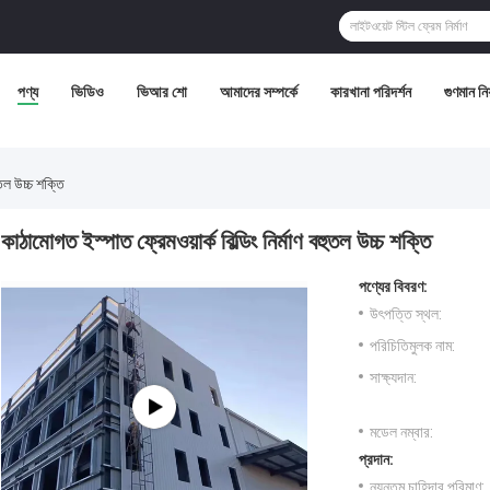
পণ্য
ভিডিও
ভিআর শো
আমাদের সম্পর্কে
কারখানা পরিদর্শন
গুণমান নিয়
ুতল উচ্চ শক্তি
কাঠামোগত ইস্পাত ফ্রেমওয়ার্ক বিল্ডিং নির্মাণ বহুতল উচ্চ শক্তি
পণ্যের বিবরণ:
উৎপত্তি স্থল:
পরিচিতিমুলক নাম:
সাক্ষ্যদান:
মডেল নম্বার:
প্রদান:
ন্যূনতম চাহিদার পরিমাণ: