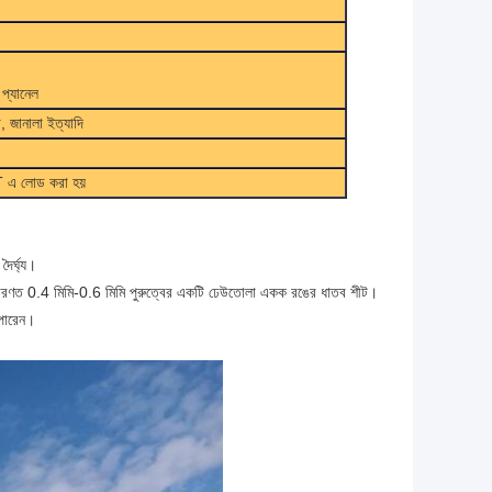
প্যানেল
া, জানালা ইত্যাদি
T এ লোড করা হয়
দৈর্ঘ্য।
 এটি সাধারণত 0.4 মিমি-0.6 মিমি পুরুত্বের একটি ঢেউতোলা একক রঙের ধাতব শীট।
 পারেন।