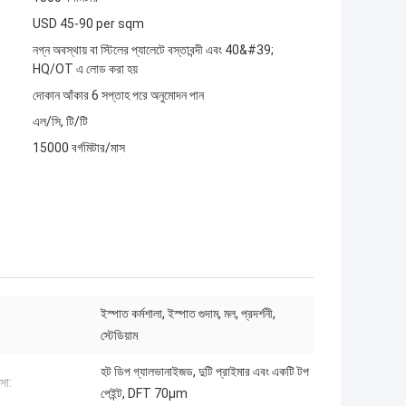
USD 45-90 per sqm
নগ্ন অবস্থায় বা স্টিলের প্যালেটে বস্তাবন্দী এবং 40&#39;
HQ/OT এ লোড করা হয়
দোকান আঁকার 6 সপ্তাহ পরে অনুমোদন পান
এল/সি, টি/টি
15000 বর্গমিটার/মাস
ইস্পাত কর্মশালা, ইস্পাত গুদাম, মল, প্রদর্শনী,
স্টেডিয়াম
হট ডিপ গ্যালভানাইজড, দুটি প্রাইমার এবং একটি টপ
্সা:
পেইন্ট, DFT 70μm