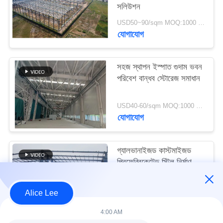
সলিউশন
মামলা
USD50~90/sqm MOQ:1000 বর্গমিটার
যোগাযোগ
সাইট
ম্যাপ
সহজ স্থাপন ইস্পাত গুদাম ভবন
পরিবেশ বান্ধব স্টোরেজ সমাধান
গোপনীয়তা
নীতি
USD40-60/sqm MOQ:1000 বর্গমিটার
যোগাযোগ
গ্যালভানাইজড কাস্টমাইজড
প্রিফেব্রিকেটেড স্টিল নির্মাণ
কাঠামো বিল্ডিং সরবরাহ ও
ডেলিভারি
USD30-50 per sqm MOQ:1000 বর্গমিটার
Alice Lee
যোগাযোগ
4:00 AM