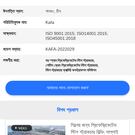
কারখানা
উৎপত্তি স্থল:
শানডং, চীন
পরিদর্শন
পরিচিতিমুলক নাম:
Kafa
সাক্ষ্যদান:
ISO 9001:2015; ISO14001:2015;
ISO45001:2018
গুণমান
মডেল নম্বার:
KAFA-2022029
নিয়ন্ত্রণ
লক্ষণীয় করা:
,
বড় স্প্যান প্রিফেব্রিকেটেড স্টিল স্ট্রাকচার
,
পোর্টাল ফ্রেম প্রিফেব্রিকেটেড স্টিল স্ট্রাকচার
আমাদের
স্টিল স্ট্রাকচার ফ্যাক্টরি কনস্ট্রাকশন সলিউশন
সাথে
আমাদের সাথে যোগাযোগ করুন!
যোগাযোগ
করুন
বিশদ প্রকাশ
খবর
শিল্পের জন্য প্রিফেব্রিকেটেড
স্টিল স্ট্রাকচার বিল্ডিং সাপ্লাই