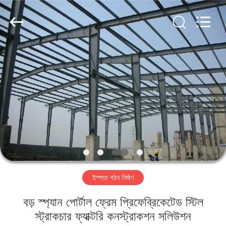
Qingdao
KaFa
Fabrication
Co.,
Ltd..
All
Rights
Reserved.
বাড়ি
পণ্য
ভিডিও
ভিআর
শো
ইস্পাত গঠন নির্মাণ
আমাদের
বড় স্প্যান পোর্টাল ফ্রেম প্রিফেব্রিকেটেড স্টিল
সম্পর্কে
স্ট্রাকচার ফ্যাক্টরি কনস্ট্রাকশন সলিউশন