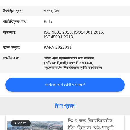
কারখানা
উৎপত্তি স্থল:
শানডং, চীন
পরিদর্শন
পরিচিতিমুলক নাম:
Kafa
সাক্ষ্যদান:
ISO 9001:2015; ISO14001:2015;
ISO45001:2018
গুণমান
মডেল নম্বার:
KAFA-2022031
নিয়ন্ত্রণ
লক্ষণীয় করা:
,
পোর্টাল ফ্রেম প্রিফেব্রিকেটেড স্টিল স্ট্রাকচার
,
ইন্ডাস্ট্রিয়াল প্রিফেব্রিকেটেড স্টিল স্ট্রাকচার
আমাদের
প্রিফেব্রিকেটেড স্টিল স্ট্রাকচার ফ্যাক্টরি কনস্ট্রাকশন
সাথে
আমাদের সাথে যোগাযোগ করুন!
যোগাযোগ
করুন
বিশদ প্রকাশ
খবর
শিল্পের জন্য প্রিফেব্রিকেটেড
স্টিল স্ট্রাকচার বিল্ডিং সাপ্লাই