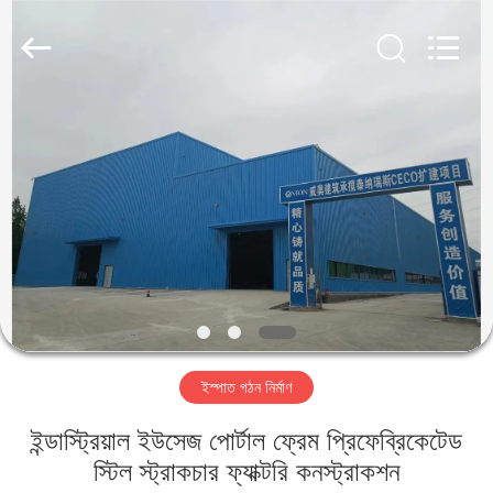
Qingdao
KaFa
Fabrication
Co.,
Ltd..
All
Rights
Reserved.
বাড়ি
পণ্য
ভিডিও
ভিআর
শো
ইস্পাত গঠন নির্মাণ
আমাদের
ইন্ডাস্ট্রিয়াল ইউসেজ পোর্টাল ফ্রেম প্রিফেব্রিকেটেড
সম্পর্কে
স্টিল স্ট্রাকচার ফ্যাক্টরি কনস্ট্রাকশন