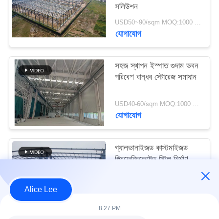
সলিউশন
মামলা
USD50~90/sqm MOQ:1000 বর্গমিটার
যোগাযোগ
সাইট
ম্যাপ
সহজ স্থাপন ইস্পাত গুদাম ভবন
পরিবেশ বান্ধব স্টোরেজ সমাধান
গোপনীয়তা
নীতি
USD40-60/sqm MOQ:1000 বর্গমিটার
যোগাযোগ
গ্যালভানাইজড কাস্টমাইজড
প্রিফেব্রিকেটেড স্টিল নির্মাণ
কাঠামো বিল্ডিং সরবরাহ ও
ডেলিভারি
USD30-50 per sqm MOQ:1000 বর্গমিটার
Alice Lee
যোগাযোগ
8:27 PM