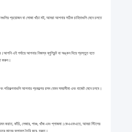
উপাদানগুলির প্রয়োজন বা সোজা খাঁচা মই, আমরা আপনার সঠিক চাহিদাগুলি মেনে চলতে
।আপনি এই পর্যায়ে আপনার নিজস্ব ব্লুপ্রিন্ট বা অঙ্কন দিয়ে প্রস্তুত হতে
না করুন।
এবং পরিকল্পনাগুলি আপনার প্রকল্পের রসদ যেমন সময়সীমা এবং বাজেট মেনে চলবে।
ে, যেমন করাত, কাঁচি, লেজার, পাঞ্চ, খাঁজ এবং প্লাজমা।কেএএফএতে, আমরা স্টিলের
উচ্চতর মানের ফলাফল তৈরি করে, দ্রুত।