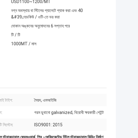
USD1100~1200/MT
নগ্ন অবস্থায় বা স্টিলের প্যালেটে প্যাক করা এবং 40
&#39;হেডকিউ / ওটি-তে ভর করা
দোকান অঙ্কনের অনুমোদনের 6 সপ্তাহ পরে
টি / টি
1000MT / মাস
ই টাইপ:
সৈয়দ, এমআইজি
ষা:
গরম ডুবানো galvanized, বিরোধী ক্ষয়কারী পেইন্ট
ি সিস্টেম:
ISO9001: 2015
িল স্ট্রাকচারাল ফ্রেমওয়ার্ক
,
প্রি -ফেব্রিকেটেড স্টিল স্ট্রাকচারাল বিল্ডিং নির্মাণ