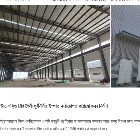
উচ্চ শক্তি শিল্প শৈলী পূর্বনির্মিত ইস্পাত কাঠামোগত কাঠামো ভবন নির্মাণ
স্ট্রাকচারাল স্টিল ফেব্রিকেশন একটি বহুমুখী প্রক্রিয়া যা সফলভাবে সম্পন্ন করার জন্য বিশেষ জ্ঞান, দক্
তৈরির জন্য একটি ভালো মেটাল ফেব্রিকেটর একটি নির্দিষ্ট প্রক্রিয়া অনুসরণ করে: