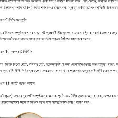
সম্ভব হলে আমরা আপনার প্রকল্পের একটি সম্পূর্ণ সমাবেশ সম্পন্ন করব।কিছু ক্ষেত্রে, আংশিক সমাবেশ প
উপস্থিত এবং কার্যকরী।এই পর্যায়ে পরিবর্তনগুলি বিরল এবং শুধুমাত্র তখনই ঘটে যখন পূর্ববর্তী ধাপে ভুল 
ধাপ 9: শিপিং প্রস্তুতি
একটি সফল সম্পূর্ণ সমাবেশের পরে, দলটি প্রকল্পটি বিচ্ছিন্ন করবে এবং সমাপ্তি বা সরাসরি চালানের জন
উপাদানগুলিকে এমনভাবে প্যাক করা যা সাইটে প্রকল্প নির্মাণকে সহজ করে তোলে।
ধাপ 10: কম্পোনেন্ট ফিনিশিং
আপনি যদি বিশেষ পেইন্ট, পাউডার কোট, স্যান্ডব্লাস্টিং বা অন্য কোন ফিনিশ করার জন্য অনুরোধ করেন,
জন্য একটি নির্দিষ্ট ফিনিস প্রয়োজন।কেএএফএ-তে, আমাদের কাজ করার জন্য একটি পেইন্ট রুম এবং অত
ধাপ 11: সাইটে প্রকল্প জাহাজ
এই মুহুর্তে, আপনার প্রকল্পটি সম্পূর্ণ!আমরা আপনার পূর্বে সম্মত শিপিং ব্যবস্থা অনুসরণ করব, আপনার 
প্রকল্প সময়মতো আসে তা নিশ্চিত করার জন্য আমরা ট্র্যাকিং বিবরণ প্রদান করব।