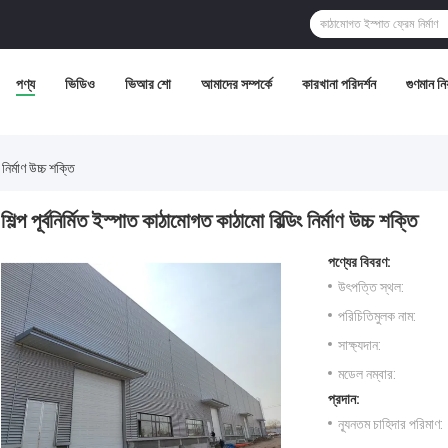
পণ্য
ভিডিও
ভিআর শো
আমাদের সম্পর্কে
কারখানা পরিদর্শন
গুণমান নিয়
 নির্মাণ উচ্চ শক্তি
শিল্প পূর্বনির্মিত ইস্পাত কাঠামোগত কাঠামো বিল্ডিং নির্মাণ উচ্চ শক্তি
পণ্যের বিবরণ:
উৎপত্তি স্থল:
পরিচিতিমুলক নাম:
সাক্ষ্যদান:
মডেল নম্বার:
প্রদান:
ন্যূনতম চাহিদার পরিমাণ: