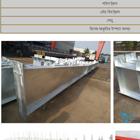
পাইপ ট্রাস
এইচ বিম ট্রাস
সেতু
বিশেষ আকৃতির ইস্পাত সদস্য