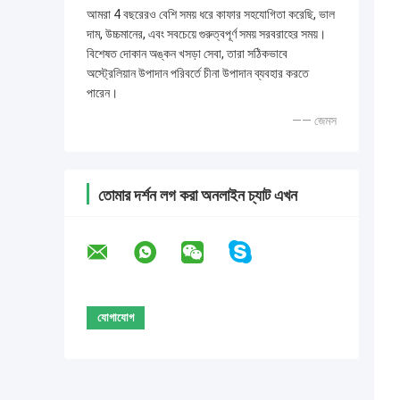
আমরা 4 বছরেরও বেশি সময় ধরে কাফার সহযোগিতা করেছি, ভাল
দাম, উচ্চমানের, এবং সবচেয়ে গুরুত্বপূর্ণ সময় সরবরাহের সময়।
বিশেষত দোকান অঙ্কন খসড়া সেবা, তারা সঠিকভাবে
অস্ট্রেলিয়ান উপাদান পরিবর্তে চীনা উপাদান ব্যবহার করতে
পারেন।
—— জেমস
তোমার দর্শন লগ করা অনলাইন চ্যাট এখন