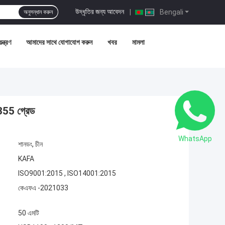
উদ্ধৃতির জন্য আবেদন
|
Bengali
অনুসন্ধান করুন
ন্ত্রণ
আমাদের সাথে যোগাযোগ করুন
খবর
মামলা
Q355 গ্রেড
WhatsApp
শানডং, চীন
KAFA
ISO9001:2015 , ISO14001:2015
কেএফএ -2021033
50 এমটি