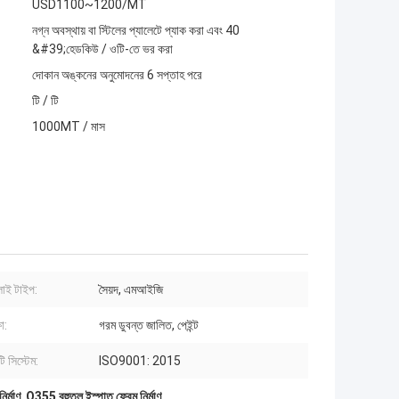
USD1100~1200/MT
নগ্ন অবস্থায় বা স্টিলের প্যালেটে প্যাক করা এবং 40
&#39;হেডকিউ / ওটি-তে ভর করা
দোকান অঙ্কনের অনুমোদনের 6 সপ্তাহ পরে
টি / টি
1000MT / মাস
ই টাইপ:
সৈয়দ, এমআইজি
ষা:
গরম ডুবন্ত জালিত, পেইন্ট
ি সিস্টেম:
ISO9001: 2015
ির্মাণ
,
Q355 বহুতল ইস্পাত ফ্রেম নির্মাণ