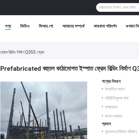
পণ্য
ভিডিও
ভিআর শো
আমাদের সম্পর্কে
কারখানা পরিদর্শন
গুণমান নিয়
ম বিল্ডিং নির্মাণ Q355 গ্রেড
Prefabricated বহুতল কাঠামোগত ইস্পাত ফ্রেম বিল্ডিং নির্মাণ 
পণ্যের বিবরণ:
উৎপত্তি স্থল:
পরিচিতিমুলক নাম:
সাক্ষ্যদান:
মডেল নম্বার:
প্রদান:
ন্যূনতম চাহিদার পরিমাণ: