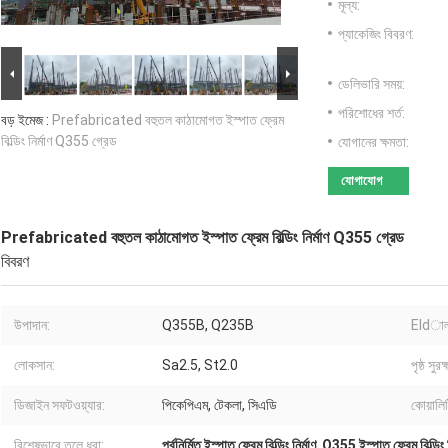
মূল্য:
প্যাকেজিং বিবরণ:
ডেলিভারি সময়:
পরিশোধের শর্ত:
বড় ইমেজ :
Prefabricated বহুতল কাঠামোগত ইস্পাত ফ্রেম
বিল্ডিং নির্মাণ Q355 গ্রেড
যোগানের ক্ষমতা:
যোগাযোগ
Prefabricated বহুতল কাঠামোগত ইস্পাত ফ্রেম বিল্ডিং নির্মাণ Q355 গ্রেড
বিবরণ
উপাদান:
Q355B, Q235B
Eldালা
লোকসান:
Sa2.5, St2.0
পৃষ্ঠ সুরক্
ডিজাইন সফটওয়্যার:
পিকেপিএম, টেকলা, সিএডি
কোয়ালিট
বিশেষভাবে তুলে ধরা:
পূর্বনির্মিত ইস্পাত ফ্রেম বিল্ডিং নির্মাণ
,
Q355 ইস্পাত ফ্রেম বিল্ডিং ন