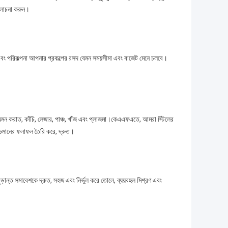
ালোচনা করুন।
এবং পরিকল্পনা আপনার প্রকল্পের রসদ যেমন সময়সীমা এবং বাজেট মেনে চলবে।
ে, যেমন করাত, কাঁচি, লেজার, পাঞ্চ, খাঁজ এবং প্লাজমা।কেএএফএতে, আমরা স্টিলের
উচ্চমানের ফলাফল তৈরি করে, দ্রুত।
ন্ত সমাবেশকে দ্রুত, সহজ এবং নির্ভুল করে তোলে, ব্যয়বহুল মিশ্রণ এবং