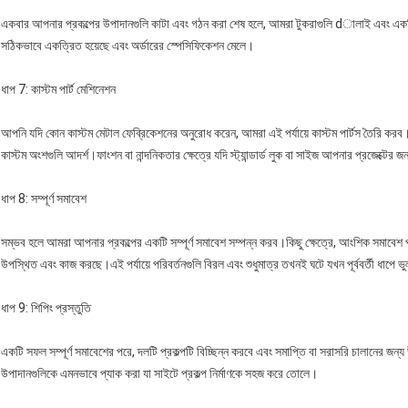
একবার আপনার প্রকল্পের উপাদানগুলি কাটা এবং গঠন করা শেষ হলে, আমরা টুকরাগুলি dালাই এবং একত্রি
সঠিকভাবে একত্রিত হয়েছে এবং অর্ডারের স্পেসিফিকেশন মেলে।
ধাপ 7: কাস্টম পার্ট মেশিনেশন
আপনি যদি কোন কাস্টম মেটাল ফেব্রিকেশনের অনুরোধ করেন, আমরা এই পর্যায়ে কাস্টম পার্টস তৈরি করব।এ
কাস্টম অংশগুলি আদর্শ।ফাংশন বা নান্দনিকতার ক্ষেত্রে যদি স্ট্যান্ডার্ড লুক বা সাইজ আপনার প্রজেক্টের
ধাপ 8: সম্পূর্ণ সমাবেশ
সম্ভব হলে আমরা আপনার প্রকল্পের একটি সম্পূর্ণ সমাবেশ সম্পন্ন করব।কিছু ক্ষেত্রে, আংশিক সমাবেশ প
উপস্থিত এবং কাজ করছে।এই পর্যায়ে পরিবর্তনগুলি বিরল এবং শুধুমাত্র তখনই ঘটে যখন পূর্ববর্তী ধাপে ভ
ধাপ 9: শিপিং প্রস্তুতি
একটি সফল সম্পূর্ণ সমাবেশের পরে, দলটি প্রকল্পটি বিচ্ছিন্ন করবে এবং সমাপ্তি বা সরাসরি চালানের জন
উপাদানগুলিকে এমনভাবে প্যাক করা যা সাইটে প্রকল্প নির্মাণকে সহজ করে তোলে।