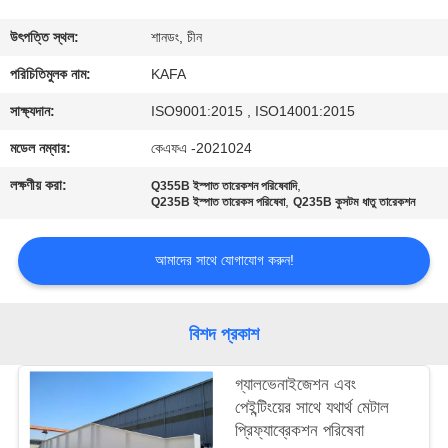
কারখানা
উৎপত্তি স্থল:
শানডং, চীন
পরিদর্শন
পরিচিতিমুলক নাম:
KAFA
সাক্ষ্যদান:
ISO9001:2015 , ISO14001:2015
গুণমান
মডেল নম্বার:
কেএফএ -2021024
নিয়ন্ত্রণ
লক্ষণীয় করা:
,
Q355B ইস্পাত তারেকশন পরিষেবাদি
,
Q235B ইস্পাত তারেকস পরিষেবা
Q235B কুসটম ধাতু তারেকশন
আমাদের
আমাদের সাথে যোগাযোগ করুন!
সাথে
যোগাযোগ
বিশদ প্রকাশ
করুন
গ্যালভেনাইজেশন এবং
খবর
পেইন্টিংয়ের সাথে যথার্থ মেটাল
প্রিফ্যাব্রেকশন পরিষেবা