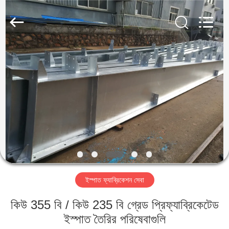
Qingdao
KaFa
Fabrication
Co.,
Ltd..
All
Rights
Reserved.
বাড়ি
পণ্য
ভিডিও
ভিআর
শো
ইস্পাত ফ্যাব্রিকেশন সেবা
আমাদের
কিউ 355 বি / কিউ 235 বি গ্রেড প্রিফ্যাব্রিকেটেড
সম্পর্কে
ইস্পাত তৈরির পরিষেবাগুলি