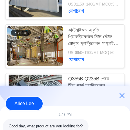
মামলা
USD1150~1400/MT MOQ:50 এমটি
যোগাযোগ
সাইট
কাস্টমাইজড আকৃতি
ম্যাপ
প্রিফেব্রিকেটেড স্টিল মেটাল
মেম্বার ফ্যাব্রিকেশন সাপ্লাই
সার্ভিস
গোপনীয়তা
USD950~1100/MT MOQ:50 mt
যোগাযোগ
নীতি
Q355B Q235B গ্রেড
স্টিলওয়ার্ক ফ্যাব্রিকেশন
পরিষেবাগুলি ভাল ঝালাই
কাস্টমাইজড
USD1060~1300/MT MOQ:50 mt
Alice Lee
যোগাযোগ
2:47 PM
Good day, what product are you looking for?