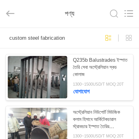
Qingdao
KaFa
Fabrication
পণ্য
Co.,
Ltd..
All
Rights
Reserved.
বাড়ি
custom steel fabrication
পণ্য
Q235b Balustrades ইস্পাত
তৈরি সেবা অস্ট্রেলিয়ান স্কচ
ভিডিও
কোলাজ
1300~1500USD/T MOQ:20T
ভিআর
যোগাযোগ
শো
অস্ট্রেলিয়ান নিউপোর্ট মিউজিক
কলাম হিসাবে আর্কিটেকচারাল
আমাদের
স্ট্রাকচার ইস্পাত তৈরির
সম্পর্কে
পরিষেবাগুলি
1300~1500USD/T MOQ:20T