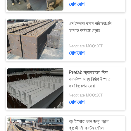
যোগাযোগ
কারখানা
পরিদর্শন
ওম ইস্পাত বানান পরিষেবাগুলি
ইস্পাত কাঠামো ফ্রেড
গুণমান
Negotiate MOQ:20T
নিয়ন্ত্রণ
যোগাযোগ
আমাদের
Prefab স্ট্রাকচারাল স্টিল
সাথে
ওয়ার্কশপ জন্য নির্মাণ ইস্পাত
ফ্যাব্রিকেশন সেবা
যোগাযোগ
Negotiate MOQ:20T
করুন
যোগাযোগ
খবর
বড় ইস্পাত ভবন জন্য প্রাক
প্রকৌশলী কাস্টম মেটাল