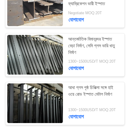
ফ্যাব্রিকেশন ভারী ইস্পাত
মামলা
Negotiate MOQ:20T
যোগাযোগ
সাইট
ম্যাপ
আন্তর্জাতিক বিমানবন্দর ইস্পাত
বেড়া নির্মাণ, সেমি গ্লস ভারি ধাতু
গোপনীয়তা
নির্মাণ
নীতি
1300~1500USD/T MOQ:20T
যোগাযোগ
আধা গ্লস পৃষ্ঠ চিকিত্সা সঙ্গে হাই
ওয়ে রোড ইস্পাত মেটাল নির্মাণ
1300~1500USD/T MOQ:20T
যোগাযোগ