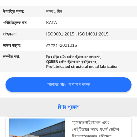
কারখানা
উৎপত্তি স্থল:
শানডং, চীন
পরিদর্শন
পরিচিতিমুলক নাম:
KAFA
সাক্ষ্যদান:
ISO9001:2015 , ISO14001:2015
গুণমান
মডেল নম্বার:
কেএফএ -2021015
নিয়ন্ত্রণ
লক্ষণীয় করা:
,
প্রিফ্যাব্রিকেটেড মেটাল স্ট্রাকচারাল তারেকশন
,
Q355B মেটাল স্ট্রাকচারাল ফ্যাব্রিকেশন
Prefabricated structural metal fabrication
আমাদের
সাথে
আমাদের সাথে যোগাযোগ করুন!
যোগাযোগ
করুন
বিশদ প্রকাশ
খবর
গ্যালভেনাইজেশন এবং
পেইন্টিংয়ের সাথে যথার্থ মেটাল
প্রিফ্যাব্রেকশন পরিষেবা