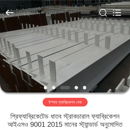
Qingdao
KaFa
Fabrication
Co.,
Ltd..
All
Rights
Reserved.
বাড়ি
পণ্য
ভিডিও
ভিআর
শো
ইস্পাত ফ্যাব্রিকেশন সেবা
আমাদের
প্রিফ্যাব্রিকেটেড ধাতব স্ট্রাকচারাল ফ্যাব্রিকেশন
সম্পর্কে
আইএসও 9001 2015 মানের স্ট্যান্ডার্ড অনুমোদিত