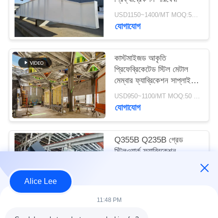
মামলা
USD1150~1400/MT MOQ:50 এমটি
যোগাযোগ
সাইট
ম্যাপ
কাস্টমাইজড আকৃতি
প্রিফেব্রিকেটেড স্টিল মেটাল
মেম্বার ফ্যাব্রিকেশন সাপ্লাই
গোপনীয়তা
সার্ভিস
USD950~1100/MT MOQ:50 mt
নীতি
যোগাযোগ
Q355B Q235B গ্রেড
স্টিলওয়ার্ক ফ্যাব্রিকেশন
পরিষেবাগুলি ভাল ঝালাই
কাস্টমাইজড
USD1060~1300/MT MOQ:50 mt
Alice Lee
যোগাযোগ
11:48 PM