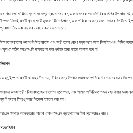
এর মানে হল যে বিল্ডিং স্থাপনের জন্য শ্রমের খরচ কম, এবং এমন কোনও অতিরিক্ত বিল্ডিং উপাদান নেই যা
ইস্পাত নিজেই একটি খুব সাশ্রয়ী মূল্যের বিল্ডিং উপাদান, এবং পরিবেশের জন্য ভাল।কাঠের বিপরীতে, ইস্
পুনরায় গলিত এবং বারবার ব্যবহার করা যেতে পারে।
ইস্পাত কাঠামোর গুদামগুলি উচ্চ বাতাস এবং ভারী তুষার বোঝা সহ্য করার জন্য ডিজাইন এবং নির্মিত হয়েছে।ব
থাকুন যে সঠিক সরঞ্জামগুলি ব্যবহার না করা পর্যন্ত তারা সহজে আলাদা হবে না!
নিরাপদ
যেহেতু ইস্পাত একটি অ-দাহ্য উপাদান, বিক্রির জন্য ইস্পাত গুদাম ভবনগুলি কাঠের ভবনের চেয়ে নিরাপদ
গুদামের অভ্যন্তরীণ বিষয়বস্তু জ্বলনযোগ্য হতে পারে, এবং আমরা অতিরিক্ত ওজন বহন করার জন্য একটি প্র
ব্যাপী ফায়ার স্প্রিঙ্কলার সিস্টেম ইনস্টল করা যায়।
আগুনে ইস্পাত অভেদ্যতার কারণে, কোম্পানিগুলি প্রায়শই কম বীমা প্রিমিয়ামও পায়।
সহজ নির্মাণ