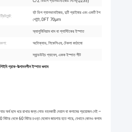
C/Z বিভাগ গ্যালভানাইজড স্টিল(Q235)
হট ডিপ গ্যালভানাইজড, দুটি প্রাইমার এবং একটি টপ
্রিটমেন্ট:
পেইন্ট, DFT 70μm
অ্যালুমিনিয়াম খাদ বা প্লাস্টিকের ইস্পাত
নকশা:
অটোক্যাড, পিকেপিএম, টেকলা কাঠামো
স্যান্ডউইচ প্যানেল, একক ইস্পাত শীট
পিইবি প্রাক-উত্পাদনশীল ইস্পাত গুদাম
ব, যার অর্থ ছাদ ধরে রাখার জন্য লোড বহনকারী দেয়াল বা কলামের প্রয়োজন নেই –
 20 মিটার থেকে 60 মিটার চওড়া যেকোন জায়গায় হতে পারে, যেখানে কোনও কলাম