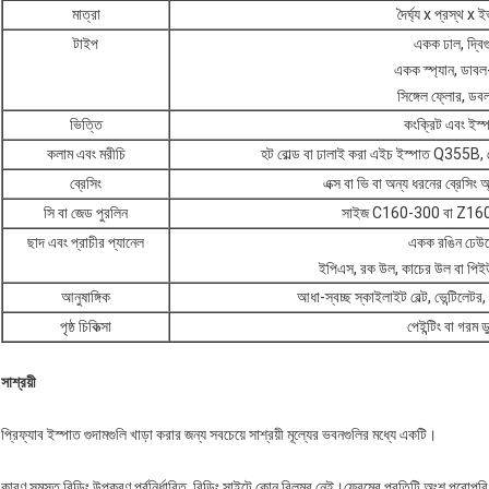
মাত্রা
দৈর্ঘ্য x প্রস্থ x 
টাইপ
একক ঢাল, দ্বিগু
একক স্প্যান, ডাবল-স্
সিঙ্গেল ফ্লোর, ডবল
ভিত্তি
কংক্রিট এবং ইস্প
কলাম এবং মরীচি
হট রোল্ড বা ঢালাই করা এইচ ইস্পাত Q355B, 
ব্রেসিং
এক্স বা ভি বা অন্য ধরনের ব্রেসিং অ্
সি বা জেড পুরলিন
সাইজ C160-300 বা Z160-
ছাদ এবং প্রাচীর প্যানেল
একক রঙিন ঢেউত
ইপিএস, রক উল, কাচের উল বা পিইউ
আনুষাঙ্গিক
আধা-স্বচ্ছ স্কাইলাইট বেল্ট, ভেন্টিলেটর,
পৃষ্ঠ চিকিত্সা
পেইন্টিং বা গর
সাশ্রয়ী
প্রিফ্যাব ইস্পাত গুদামগুলি খাড়া করার জন্য সবচেয়ে সাশ্রয়ী মূল্যের ভবনগুলির মধ্যে একটি।
কারণ সমস্ত বিল্ডিং উপকরণ পূর্বনির্ধারিত, বিল্ডিং সাইটে কোন বিলম্ব নেই।ফ্রেমের প্রতিটি অংশ পুরোপ