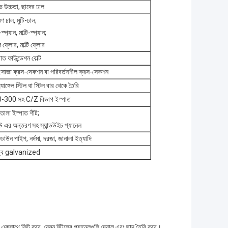
ইভ উচ্চতা, ছাদের ঢাল
ণ ঢাল, মুটি-ঢাল;
প্যান, মাল্টি-স্প্যান;
 ফ্লোর, মাল্টি ফ্লোর
াত ফাউন্ডেশন বোল্ট
সোজা ক্রস-সেকশন বা পরিবর্তনশীল ক্রস-সেকশন
যাঙ্গেল স্টিল বা স্টিল বার থেকে তৈরি
300 সহ C/Z বিভাগ ইস্পাত
োলা ইস্পাত শীট;
 এর অন্তরণ সহ স্যান্ডউইচ প্যানেল
 ডাউন পাইপ, নর্দমা, দরজা, জানালা ইত্যাদি
ম ডুব galvanized
ুরি একসাথে ফিট করে, যেমন স্টিলের প্যানেলগুলি দেয়াল এবং ছাদ তৈরি করে।