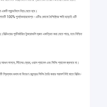
 একটি ল্যান্ডফিলে নিয়ে যেতে হবে।
পাতটি 100% পুনর্ব্যবহারযোগ্য - এটির কোনো বৈশিষ্ট্যের ক্ষতি ছাড়াই এটি
িল্ডিংয়ের পূর্বনির্ধারিত টুকরোগুলি দ্রুত একত্রিত করা যেতে পারে, তবে নিশ্চিত
।আগুন লাগলে, স্টিলের ফ্রেম, ওয়াল প্যানেল এবং সিলিং প্যানেল জ্বলবে না।
িফ্যাব গুদাম বা বিতরণ কেন্দ্রের সিলিং তৈরি করার পরামর্শ দিই যাতে বিল্ডিং-