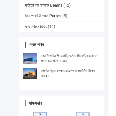
কাঠামোগত ইস্পাত Beams
(12)
জৈব পদার্থ ইস্পাত Purlins
(8)
কার শোরুম বিল্ডিং
(11)
শ্রেষ্ঠ পণ্য
ভাল ডিজাইন প্রিফ্যাব্রিকেটেড স্টিল স্ট্রাকচারাল
গুদাম এক-স্টপ সমাধান
পোর্টাল ফ্রেম ইস্পাত কাঠামো গুদাম বিল্ডিং নির্মাণ
অঙ্কন
সাক্ষ্যদান