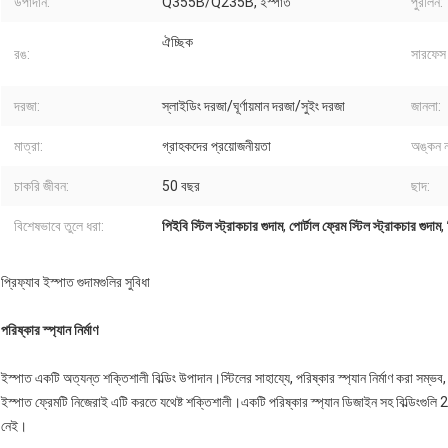
উপাদান:
Q355B/Q235B, ইস্পাত
পুরলিন:
ঐচ্ছিক
রঙ:
সারফেস ট
দরজা:
স্লাইডিং দরজা/ঘূর্ণায়মান দরজা/সুইং দরজা
জানলা:
মাত্রা:
গ্রাহকদের প্রয়োজনীয়তা
অঙ্কন 
চাকরি জীবন:
50 বছর
ছাদ:
বিশেষভাবে তুলে ধরা:
পিইবি স্টিল স্ট্রাকচার গুদাম
,
পোর্টাল ফ্রেম স্টিল স্ট্রাকচার গুদাম
,
প্রিফ্যাব ইস্পাত গুদামগুলির সুবিধা
পরিষ্কার স্প্যান নির্মাণ
ইস্পাত একটি অত্যন্ত শক্তিশালী বিল্ডিং উপাদান।স্টিলের সাহায্যে, পরিষ্কার স্প্যান নির্মাণ করা সম্ভ
ইস্পাত ফ্রেমটি নিজেরাই এটি করতে যথেষ্ট শক্তিশালী।একটি পরিষ্কার স্প্যান ডিজাইন সহ বিল্ডিংগুলি
নেই।