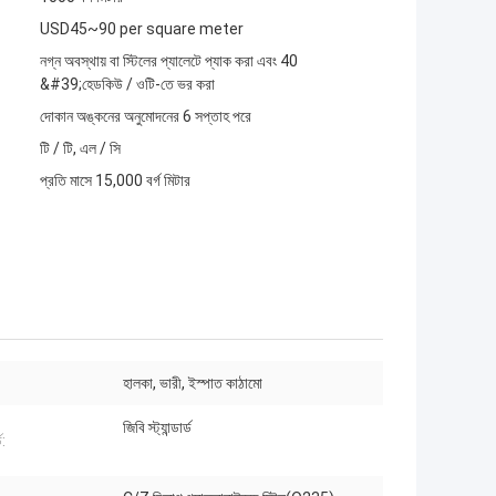
USD45~90 per square meter
নগ্ন অবস্থায় বা স্টিলের প্যালেটে প্যাক করা এবং 40
&#39;হেডকিউ / ওটি-তে ভর করা
দোকান অঙ্কনের অনুমোদনের 6 সপ্তাহ পরে
টি / টি, এল / সি
প্রতি মাসে 15,000 বর্গ মিটার
হালকা, ভারী, ইস্পাত কাঠামো
জিবি স্ট্যান্ডার্ড
ড: