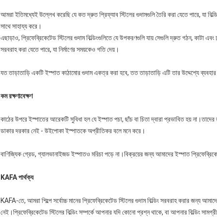
আমরা ইতিমধ্যেই উল্লেখ করেছি যে কত দ্রুত প্রিফ্যাব স্টিলের গুদামগুলি তৈরি করা যেতে পারে, যা বিল্ডিংক
সাথে সাহায্য করে।
এছাড়াও, প্রিফেব্রিকেটেড স্টিলের গুদাম বিল্ডিংগুলিতে যে উপকরণগুলি যায় সেগুলি দ্রুত গঠন, কাটা এবং 
সরবরাহ করা যেতে পারে, যা নির্মাণের সময়কেও গতি দেয়।
যত তাড়াতাড়ি একটি ইস্পাত কাঠামোর গুদাম একত্র করা হবে, তত তাড়াতাড়ি এটি তার উদ্দেশ্যে ব্যবহা
কম রক্ষণাবেক্ষণ
কাঠের উপরে ইস্পাতের আরেকটি সুবিধা হল যে ইস্পাত পচা, ছাঁচ বা চিতা দ্বারা প্রভাবিত হয় না।তাদের জ
ডাকার দরকার নেই - উইপোকা ইস্পাতকে অপ্রীতিকর বলে মনে করে।
বাণিজ্যিক গ্রেড, গ্যালভানাইজড ইস্পাতও মরিচা পড়ে না।বিক্রয়ের জন্য আমাদের ইস্পাত প্রিফেব্রিকেটেড
KAFA পার্থক্য
KAFA-তে, আমরা শিল্পে সর্বোচ্চ মানের প্রিফেব্রিকেটেড স্টিলের গুদাম বিল্ডিং সরবরাহ করার জন্য আ
নেই।প্রিফেব্রিকেটেড স্টিলের বিল্ডিং সম্পর্কে আপনার যদি কোনো প্রশ্ন থাকে, বা আপনার বিল্ডিং সামগ