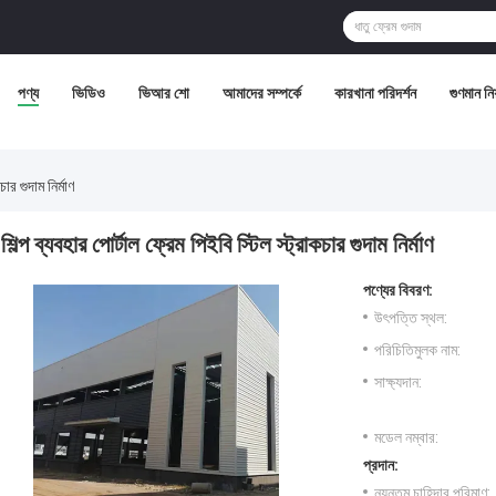
পণ্য
ভিডিও
ভিআর শো
আমাদের সম্পর্কে
কারখানা পরিদর্শন
গুণমান নিয়
চার গুদাম নির্মাণ
শিল্প ব্যবহার পোর্টাল ফ্রেম পিইবি স্টিল স্ট্রাকচার গুদাম নির্মাণ
পণ্যের বিবরণ:
উৎপত্তি স্থল:
পরিচিতিমুলক নাম:
সাক্ষ্যদান:
মডেল নম্বার:
প্রদান:
ন্যূনতম চাহিদার পরিমাণ: