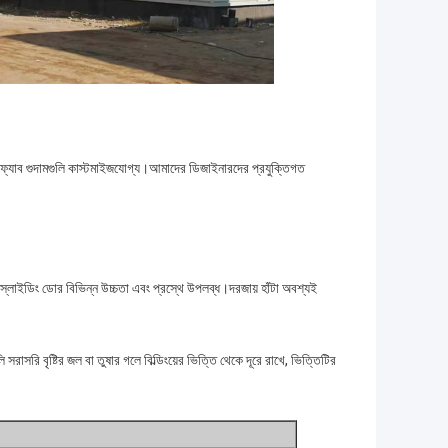
িফ্যাব গুদামগুলি কাস্টমাইজযোগ্য।আমাদের ডিজাইনারদের প্রযুক্তিগত
স্লাইডিং ডোর বিভিন্ন উচ্চতা এবং প্রস্থে উপলব্ধ।দরজায় হাঁটা অবশ্যই
 বৃষ্টির জল বা তুষার গলে বিল্ডিংয়ের ভিত্তি থেকে দূরে রাখে, ভিত্তিটির