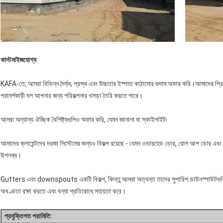
কাস্টমাইজযোগ্য
KAFA-তে, আমরা বিভিন্ন দৈর্ঘ্য, প্রস্থ এবং উচ্চতার ইস্পাত কাঠামোর গুদাম অফার করি।আমাদের প্র
পরামর্শকারী দল আপনার জন্য পরিকল্পনার খসড়া তৈরি করতে পারে।
আমরা অন্যান্য ঐচ্ছিক বৈশিষ্ট্যগুলিও অফার করি, যেমন জানালা বা স্কাইলাইট৷
আমাদের ক্লায়েন্টদের দরজা সিস্টেমের জন্যও বিকল্প রয়েছে - যেমন ওভারহেড ডোর, রোল আপ ডোর এবং 
উপলব্ধ।
Gutters এবং downspouts একটি বিকল্প, কিন্তু আমরা অত্যন্ত তাদের সুপারিশ.ডাউনস্পাউটগুলি সরাসরি
অখণ্ডতা রক্ষা করতে এবং বন্যা প্রতিরোধে সহায়তা করে।
প্রযুক্তিগত পরামিতি: