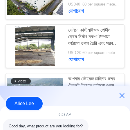
মামলা
USD40~60 per square meter MOQ:1000 sqm
যোগাযোগ
সাইট
বেনিনে কাস্টমাইজড পোর্টাল
ম্যাপ
ফ্রেম নির্মাণ নকশা ইস্পাত
কাঠামো গুদাম তৈরি এবং সরবরাহ
করুন
গোপনীয়তা
USD 20-60 per square meter MOQ:1000 বর্গ মিটার
যোগাযোগ
নীতি
আপনার স্টোরেজ চাহিদার জন্য
টেকসই ইস্পাত কাঠামো গুদাম
সহ উচ্চ ভূমিকম্প প্রতিরোধ এবং
দ্রুত নির্মাণ
USD40~60 per square meter MOQ:1000 বর্গ মিটার
Alice Lee
যোগাযোগ
6:58 AM
Good day, what product are you looking for?