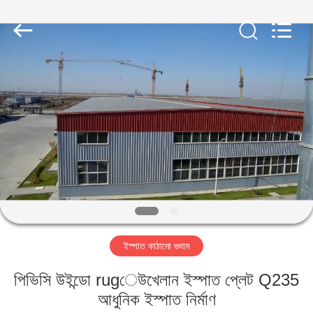
Qingdao
KaFa
Fabrication
Co.,
Ltd..
All
Rights
Reserved.
বাড়ি
পণ্য
ভিডিও
ভিআর
শো
ইস্পাত কাঠামো গুদাম
আমাদের
পিভিসি উইন্ডো rugেউখেলান ইস্পাত প্লেট Q235
সম্পর্কে
আধুনিক ইস্পাত নির্মাণ