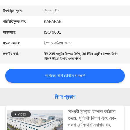
কারখানা
উৎপত্তি স্থল:
চিংদাও, চীন
পরিদর্শন
পরিচিতিমুলক নাম:
KAFAFAB
সাক্ষ্যদান:
ISO 9001
গুণমান
মডেল নম্বার:
ইস্পাত কাঠামো গুদাম
নিয়ন্ত্রণ
লক্ষণীয় করা:
,
,
কিউ 235 আধুনিক ইস্পাত নির্মাণ
36 মিটার আধুনিক ইস্পাত নির্মাণ
পিভিসি উইন্ডো ইস্পাত গুদাম নির্মাণ
আমাদের
আমাদের সাথে যোগাযোগ করুন!
সাথে
যোগাযোগ
বিশদ প্রকাশ
করুন
সাশ্রয়ী মূল্যের ইস্পাত কাঠামো
খবর
গুদাম, সুনির্দিষ্ট নির্মাণ এবং এক-
দরজা ডেলিভারি সমাধান সহ