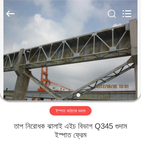
Qingdao
KaFa
Fabrication
Co.,
Ltd..
All
Rights
Reserved.
বাড়ি
পণ্য
ভিডিও
ভিআর
শো
ইস্পাত কাঠামো গুদাম
আমাদের
তাপ নিরোধক ঝালাই এইচ বিভাগ Q345 গুদাম
সম্পর্কে
ইস্পাত ফ্রেম