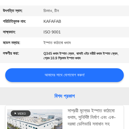
কারখানা
উৎপত্তি স্থল:
চিংদাও, চীন
পরিদর্শন
পরিচিতিমুলক নাম:
KAFAFAB
সাক্ষ্যদান:
ISO 9001
গুণমান
মডেল নম্বার:
ইস্পাত কাঠামো গুদাম
নিয়ন্ত্রণ
লক্ষণীয় করা:
,
,
Q345 গুদাম ইস্পাত ফ্রেম
ঝালাই এইচ মরীচি গুদাম ইস্পাত ফ্রেম
গ্রেড 10.9 প্রিফাব ইস্পাত গুদাম
আমাদের
আমাদের সাথে যোগাযোগ করুন!
সাথে
যোগাযোগ
বিশদ প্রকাশ
করুন
সাশ্রয়ী মূল্যের ইস্পাত কাঠামো
খবর
গুদাম, সুনির্দিষ্ট নির্মাণ এবং এক-
দরজা ডেলিভারি সমাধান সহ