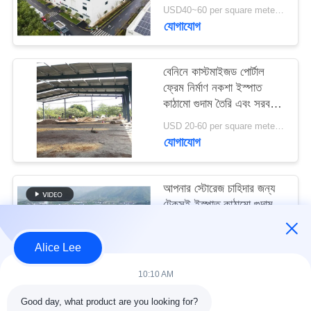
মামলা
USD40~60 per square meter MOQ:1000 sqm
যোগাযোগ
সাইট
বেনিনে কাস্টমাইজড পোর্টাল
ম্যাপ
ফ্রেম নির্মাণ নকশা ইস্পাত
কাঠামো গুদাম তৈরি এবং সরবরাহ
করুন
গোপনীয়তা
USD 20-60 per square meter MOQ:1000 বর্গ মিটার
যোগাযোগ
নীতি
আপনার স্টোরেজ চাহিদার জন্য
টেকসই ইস্পাত কাঠামো গুদাম
সহ উচ্চ ভূমিকম্প প্রতিরোধ এবং
দ্রুত নির্মাণ
USD40~60 per square meter MOQ:1000 বর্গ মিটার
Alice Lee
যোগাযোগ
10:10 AM
Good day, what product are you looking for?