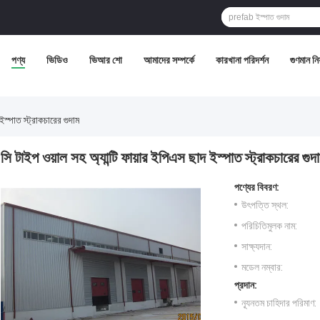
পণ্য
ভিডিও
ভিআর শো
আমাদের সম্পর্কে
কারখানা পরিদর্শন
গুণমান নিয়
ইস্পাত স্ট্রাকচারের গুদাম
সি টাইপ ওয়াল সহ অ্যান্টি ফায়ার ইপিএস ছাদ ইস্পাত স্ট্রাকচারের গুদ
পণ্যের বিবরণ:
উৎপত্তি স্থল:
পরিচিতিমুলক নাম:
সাক্ষ্যদান:
মডেল নম্বার:
প্রদান:
ন্যূনতম চাহিদার পরিমাণ: