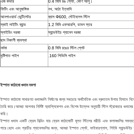
এজ কভার
0.4 মিমি রঙ প্লেট, কোণ আলু।
ফিটিং এবং আনুষাঙ্গিক
নখ, আঠা ইত্যাদি
আনপাওয়ার্ড ভেন্টিলেটর
ব্যাস Φ600, স্টেইনলেস স্টিল
স্কাই লাইটিং ব্যান্ড
1.2 মিমি এফআরপি, ডাবল স্তর
স্লাইডিং দরজা
স্যান্ডউইচ প্যানেল দরজা
ছাদ নিকাশী ব্যবস্থা
নর্দমা
0.8 মিমি রঙের স্টিল প্লেট
বৃষ্টিপাত পাইপ
.160 পিভিসি পাইপ
ইস্পাত কাঠামো গুদাম নকশা
ইস্পাত কাঠামো সাধারণত গুদামগুলি নির্মাণের জন্য সবচেয়ে অর্থনৈতিক এবং দ্রুততম উপায় হিসাবে বি
তৈরি করে।আমরা আপনার নির্দিষ্ট অ্যাপ্লিকেশন এবং বিশেষ উল্লেখ অনুযায়ী স্টিল স্ট্রাকচার গুদা
করি।
ইস্পাত গুদাম একটি ফ্রেম বিল্ডিং যার ফ্রেম কাঠামোটি মূলত স্টিলের মরীচি এবং কলামগুলির সমন্ব
পারে।ছাদ এবং প্রাচীর প্যানেলগুলির জন্য, আমরা ইস্পাত প্লেট, ফাইবারগ্লাস, পিইউ স্যান্ডউইচ