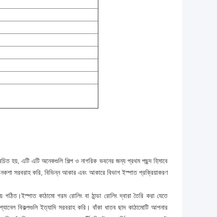
বেচিত হয়, এটি এটি অনেকগুলি শিল্প ও নাগরিক ভবনের জন্য প্রথম পছন্দ হিসাবে
মের নকশা সরবরাহ করি, বিভিন্ন আকার এবং আকারে বিভাগ ইস্পাত প্রক্রিয়াকরণ
য়ে গঠিত।ইস্পাত কাঠামো গরম রোলিং বা ঠান্ডা রোলিং দ্বারা তৈরি করা যেতে
 প্যানেল বিকল্পগুলি ইত্যাদি সরবরাহ করি। বাঁকা ধাতব ছাদ কাঠামোটি আপনার