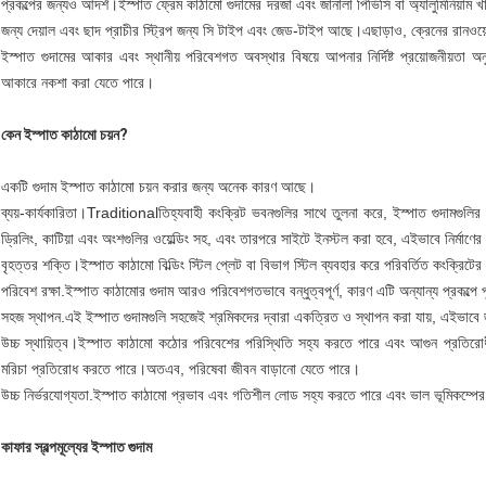
প্রকল্পের জন্যও আদর্শ।ইস্পাত ফ্রেম কাঠামো গুদামের দরজা এবং জানালা পিভিসি বা অ্যালুমিনিয়াম খা
জন্য দেয়াল এবং ছাদ প্রাচীর স্ট্রিপ জন্য সি টাইপ এবং জেড-টাইপ আছে।এছাড়াও, ক্রেনের রানওয়ে
ইস্পাত গুদামের আকার এবং স্থানীয় পরিবেশগত অবস্থার বিষয়ে আপনার নির্দিষ্ট প্রয়োজনীয়তা
আকারে নকশা করা যেতে পারে।
কেন ইস্পাত কাঠামো চয়ন?
একটি গুদাম ইস্পাত কাঠামো চয়ন করার জন্য অনেক কারণ আছে।
ব্যয়-কার্যকারিতা।Traditionalতিহ্যবাহী কংক্রিট ভবনগুলির সাথে তুলনা করে, ইস্পাত গুদামগুলির ন
ড্রিলিং, কাটিয়া এবং অংশগুলির ওয়েল্ডিং সহ, এবং তারপরে সাইটে ইনস্টল করা হবে, এইভাবে নির্মাণের
বৃহত্তর শক্তি।ইস্পাত কাঠামো বিল্ডিং স্টিল প্লেট বা বিভাগ স্টিল ব্যবহার করে পরিবর্তিত কংক্রিটে
পরিবেশ রক্ষা.ইস্পাত কাঠামোর গুদাম আরও পরিবেশগতভাবে বন্ধুত্বপূর্ণ, কারণ এটি অন্যান্য প্রকল্পে পুনর
সহজ স্থাপন.এই ইস্পাত গুদামগুলি সহজেই শ্রমিকদের দ্বারা একত্রিত ও স্থাপন করা যায়, এইভাবে জ
উচ্চ স্থায়িত্ব।ইস্পাত কাঠামো কঠোর পরিবেশের পরিস্থিতি সহ্য করতে পারে এবং আগুন প্রতিরোধী
মরিচা প্রতিরোধ করতে পারে।অতএব, পরিষেবা জীবন বাড়ানো যেতে পারে।
উচ্চ নির্ভরযোগ্যতা.ইস্পাত কাঠামো প্রভাব এবং গতিশীল লোড সহ্য করতে পারে এবং ভাল ভূমিকম্পের
কাফার স্বল্পমূল্যের ইস্পাত গুদাম