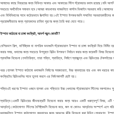
আমাদের কাছে বিক্রয়ের জন্য বিভিন্ন আকার এবং আকারের স্টিল স্ট্রাকচার গুদাম রয়েছে।যদি আপ
সবচেয়ে অর্থনৈতিক সমাধান হবে।আমরা কারখানার দামগুলিতে কাস্টম ডিজাইন সরবরাহ করি।আমাদের স্ট
এবং বিধিবিধানের সাথে কঠোরভাবে উত্পাদিত হয়।এই ইস্পাত উপকরণগুলি সম্মানিত সরবরাহকারীদের কাছ থে
প্রয়োজনীয়তার জন্য গ্রাহকদের চাহিদা পূরণের জন্য তৈরি করা যেতে পারে।
ইস্পাত কাঠামো বা চাঙ্গা কংক্রিট, আদর্শ পছন্দ কোনটি?
বেশিরভাগ শিল্প, বাণিজ্যিক বা নাগরিক ভবনগুলি স্ট্রাকচারাল ইস্পাত বা চাঙ্গা কংক্রিট দিয়ে নির্মি
করার সময়, গুদামের জন্য সবচেয়ে উপযুক্ত বিল্ডিং উপকরণ নির্বাচন করার জন্য কয়েকটি বিষয় বিবে
প্রাথমিক বিবেচনা।তদতিরিক্ত, তারা শক্তি, স্থায়িত্ব, নির্মাণে স্বাচ্ছন্দ্য এবং বিল্ডিংয়ের টেকসইয়
খরচ।হালকা ইস্পাত কাঠামো গুদামগুলি নির্মাণের সহজতরতা, উচ্চ ব্যবহারের হার এবং কম খরচের কারণে অন
কংক্রিটের বিল্ডিংগুলির সাথে তুলনা করলে এর নির্মাণকালটি ছোট হয়।
শক্তিএই ধরণের ইস্পাত ওজনে হালকা এবং শক্তিতে উচ্চ।গুদামের স্ট্রাকচারাল স্টিলের নকশাকেও সু
স্থায়িত্ব।একটি বিল্ডিংয়ের জীবনচক্রটি বিবেচনা করার জন্য আরও একটি গুরুত্বপূর্ণ বিষয়, এটি
আর্দ্রতা)।কাঠামোগত স্টিলের বৈশিষ্ট্যগুলি বিবেচনা করে, জল বা কোনও আর্দ্রতার সংস্পর্শে এল
গুদামগুলিতে ইস্পাত কাঠামোগত ব্যবহারের জন্য আগুনের ঝুঁকি বিবেচনা করা উচিত।সাধারণত, ইস্প