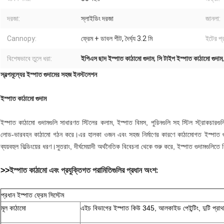
দরজা:
স্লাইডিং দরজা
জানলা:
Cannopy:
ফ্রেম + ডাবল শীট, দৈর্ঘ্য 3.2 মি
ইটের প্র
বিশেষভাবে তুলে ধরা:
ইপিএস ছাদ ইস্পাত কাঠামো গুদাম
,
সি টাইপ ইস্পাত কাঠামো গুদাম
স্বল্পমূল্যের ইস্পাত গুদামের সহজ ইনস্টলেশন
ইস্পাত কাঠামো গুদাম
ইস্পাত কাঠামো গুদামগুলি সাধারণত স্টিলের কলাম, ইস্পাত বিমস, পুরিনগুলি সহ স্টিল স্ট্রাকচারগ
লোড-ভারবহন কাঠামো গঠন করে।এর হালকা ওজন এবং সহজ নির্মাণের কারণে কাঠামোগত ইস্পাত গুদামগ
ব্যয়বহুল বিল্ডিংয়ের ধরণ।সুতরাং, দীর্ঘমেয়াদী অর্থনৈতিক বিবেচনা থেকে শুরু করে, ইস্পাত গুদামগুলিত
ইস্পাত কাঠামো এবং প্রযুক্তিগত পরামিতিগুলির প্রধান অংশ:
>>
প্রধান ইস্পাত ফ্রেম সিস্টেম
মূল কাঠামো
এইচ বিভাগের ইস্পাত কিউ 345, আলকাইড পেইন্টিং, দুটি প্রাথমিক