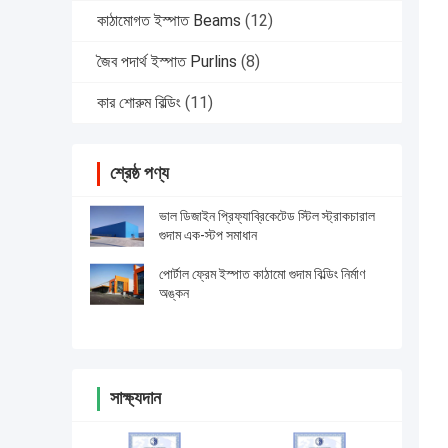
কাঠামোগত ইস্পাত Beams
(12)
জৈব পদার্থ ইস্পাত Purlins
(8)
কার শোরুম বিল্ডিং
(11)
শ্রেষ্ঠ পণ্য
ভাল ডিজাইন প্রিফ্যাব্রিকেটেড স্টিল স্ট্রাকচারাল
গুদাম এক-স্টপ সমাধান
পোর্টাল ফ্রেম ইস্পাত কাঠামো গুদাম বিল্ডিং নির্মাণ
অঙ্কন
সাক্ষ্যদান