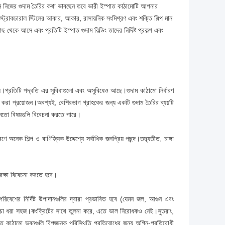
নি নিজের গুদাম তৈরির কথা ভাবছেন তবে ভারী ইস্পাত কাঠামোটি আপনার
্রাকচারাল স্টিলের আকার, আকার, রাসায়নিক সংমিশ্রণ এবং শক্তি শিল্প মান
কে আসে এবং প্রতিটি ইস্পাত গুদাম বিল্ডিং তাদের নির্দিষ্ট প্রকল্প এবং
ত হয়।প্রতিটি পদ্ধতি এর সুবিধাগুলো এবং অসুবিধেও আছে।গুদাম কাঠামো নির্ধারণ
চনা করা প্রয়োজন।অবশ্যই, বেশিরভাগ গ্রাহকের জন্য একটি গুদাম তৈরির ব্যয়টি
ের মতো বিষয়গুলি বিবেচনা করতে পারে।
েক শিল্প ও বাণিজ্যিক উদ্দেশ্যে সর্বাধিক জনপ্রিয় পছন্দ।তদ্ব্যতীত, চাঙ্গা
রক্ষা বিবেচনা করতে হবে।
 পরিবেশের নির্দিষ্ট উপাদানগুলির দ্বারা প্রভাবিত হবে (যেমন জল, আগুন এবং
ে মরিচা ধরা সহজ।কংক্রিটের সাথে তুলনা করে, এতে ভাল নিরোধকও নেই।সুতরাং,
াত কাঠামো ভবনগুলি বিপজ্জনক পরিস্থিতি প্রতিরোধের জন্য অগ্নি-প্রতিরোধী