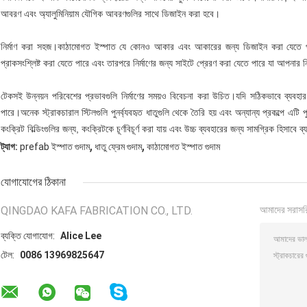
আবরণ এবং অ্যালুমিনিয়াম যৌগিক আবরণগুলির সাথে ডিজাইন করা হবে।
নির্মাণ করা সহজ।কাঠামোগত ইস্পাত যে কোনও আকার এবং আকারের জন্য ডিজাইন করা যেতে পারে
প্রাকসংশ্লিষ্ট করা যেতে পারে এবং তারপরে নির্মাণের জন্য সাইটে প্রেরণ করা যেতে পারে যা আপনার ন
টেকসই উন্নয়ন পরিবেশের প্রভাবগুলি নির্মাণের সময়ও বিবেচনা করা উচিত।যদি সঠিকভাবে ব্যবহার
পারে।অনেক স্ট্রাকচারাল স্টিলগুলি পুনর্ব্যবহৃত ধাতুগুলি থেকে তৈরি হয় এবং অন্যান্য প্রকল্পে এট
কংক্রিট বিল্ডিংগুলির জন্য, কংক্রিটকে চূর্ণবিচূর্ণ করা যায় এবং উচ্চ ব্যবহারের জন্য সামগ্রিক হিসাবে ব
,
,
ট্যাগ:
prefab ইস্পাত গুদাম
ধাতু ফ্রেম গুদাম
কাঠামোগত ইস্পাত গুদাম
যোগাযোগের ঠিকানা
QINGDAO KAFA FABRICATION CO., LTD.
আমাদের সরাসর
ব্যক্তি যোগাযোগ:
Alice Lee
টেল:
0086 13969825647