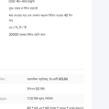
USD 45~60/sqm
ন্যুড প্যাক বা স্টিল প্যালেট
জমা দেওয়ার পরে এবং দোকান অঙ্কন নিশ্চিত হওয়ার 40 দিন
পরে
এল / সি, টি / টি
20000 স্কয়ার মিটার প্রতি মাসে
কিত্সা:
অ্যালকিড প্রাইমার, ডিএফটি 80UM
ইপিএস 50 মিমি
ipe:
110 মিমি ব্যাস, পিভিসি
80 * 60 এম * 80 (দৈর্ঘ্য * প্রস্থ * পূর্বের উচ্চতা)