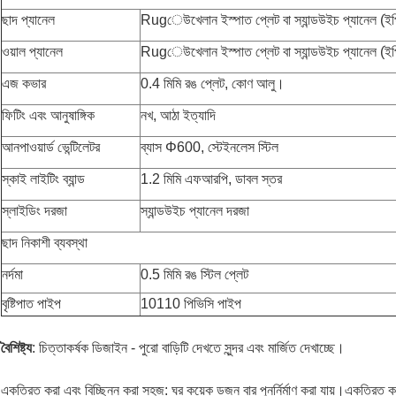
ছাদ প্যানেল
Rugেউখেলান ইস্পাত প্লেট বা স্যান্ডউইচ প্যানেল (ইপ
ওয়াল প্যানেল
Rugেউখেলান ইস্পাত প্লেট বা স্যান্ডউইচ প্যানেল (ইপ
এজ কভার
0.4 মিমি রঙ প্লেট, কোণ আলু।
ফিটিং এবং আনুষাঙ্গিক
নখ, আঠা ইত্যাদি
আনপাওয়ার্ড ভেন্টিলেটর
ব্যাস Φ600, স্টেইনলেস স্টিল
স্কাই লাইটিং ব্যান্ড
1.2 মিমি এফআরপি, ডাবল স্তর
স্লাইডিং দরজা
স্যান্ডউইচ প্যানেল দরজা
ছাদ নিকাশী ব্যবস্থা
নর্দমা
0.5 মিমি রঙ স্টিল প্লেট
বৃষ্টিপাত পাইপ
10110 পিভিসি পাইপ
বৈশিষ্ট্য
: চিত্তাকর্ষক ডিজাইন - পুরো বাড়িটি দেখতে সুন্দর এবং মার্জিত দেখাচ্ছে।
একত্রিত করা এবং বিচ্ছিন্ন করা সহজ: ঘর কয়েক ডজন বার পুনর্নির্মাণ করা যায়।একত্রিত কর