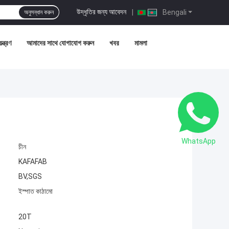
উদ্ধৃতির জন্য আবেদন
|
Bengali
অনুসন্ধান করুন
ন্ত্রণ
আমাদের সাথে যোগাযোগ করুন
খবর
মামলা
WhatsApp
চীন
KAFAFAB
BV,SGS
ইস্পাত কাঠামো
20T