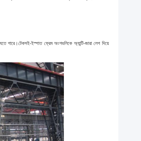
া যেতে পারে।টেকসই-ইস্পাত ফ্রেম অংশগুলিকে অ্যান্টি-জারা লেপ দিয়ে