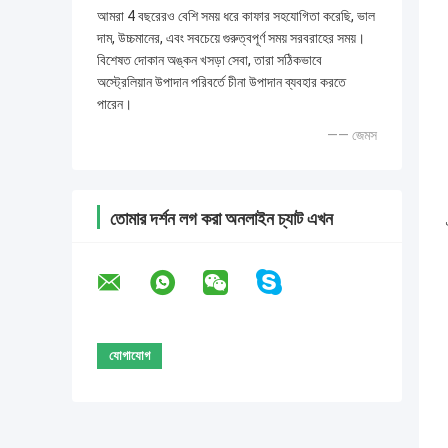
আমরা 4 বছরেরও বেশি সময় ধরে কাফার সহযোগিতা করেছি, ভাল
দাম, উচ্চমানের, এবং সবচেয়ে গুরুত্বপূর্ণ সময় সরবরাহের সময়।
বিশেষত দোকান অঙ্কন খসড়া সেবা, তারা সঠিকভাবে
অস্ট্রেলিয়ান উপাদান পরিবর্তে চীনা উপাদান ব্যবহার করতে
পারেন।
—— জেমস
তোমার দর্শন লগ করা অনলাইন চ্যাট এখন