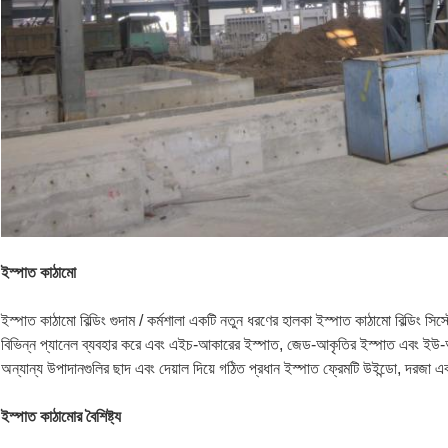
ইস্পাত কাঠামো
ইস্পাত কাঠামো বিল্ডিং গুদাম / কর্মশালা একটি নতুন ধরণের হালকা ইস্পাত কাঠামো বিল্ডিং সিস
বিভিন্ন প্যানেল ব্যবহার করে এবং এইচ-আকারের ইস্পাত, জেড-আকৃতির ইস্পাত এবং ইউ-আ
অন্যান্য উপাদানগুলির ছাদ এবং দেয়াল দিয়ে গঠিত প্রধান ইস্পাত ফ্রেমটি উইন্ডো, দরজা এ
ইস্পাত কাঠামোর বৈশিষ্ট্য