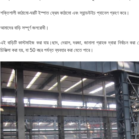
শক্তিশালী কাঠামো-ঘরটি ইস্পাত ফ্রেম কাঠামো এবং স্যান্ডউইচ প্যানেল গ্রহণ করে।
আমাদের বাড়ি সম্পূর্ণ জলরোধী।
এই বাড়িটি কাস্টমাইজ করা যায়।ছাদ, দেয়াল, দরজা, জানালা গ্রাহক দ্বারা নির্বাচন কর
চিকিত্সা করা হয়, যা 50 বছর পর্যন্ত ব্যবহার করা যেতে পারে।