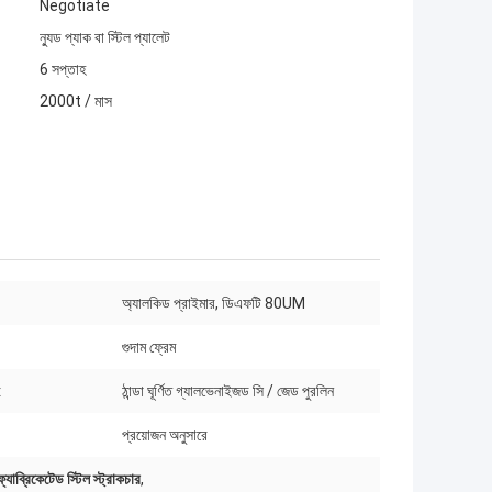
Negotiate
ন্যুড প্যাক বা স্টিল প্যালেট
6 সপ্তাহ
2000t / মাস
অ্যালকিড প্রাইমার, ডিএফটি 80UM
গুদাম ফ্রেম
:
ঠান্ডা ঘূর্ণিত গ্যালভেনাইজড সি / জেড পুরলিন
প্রয়োজন অনুসারে
্যাব্রিকেটেড স্টিল স্ট্রাকচার
,