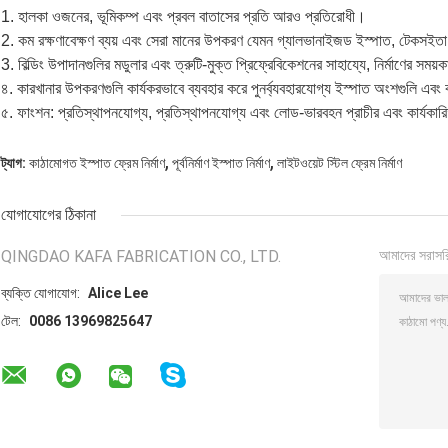
1. হালকা ওজনের, ভূমিকম্প এবং প্রবল বাতাসের প্রতি আরও প্রতিরোধী।
2. কম রক্ষণাবেক্ষণ ব্যয় এবং সেরা মানের উপকরণ যেমন গ্যালভানাইজড ইস্পাত, টেকসইতা
3. বিল্ডিং উপাদানগুলির মডুলার এবং ত্রুটি-মুক্ত প্রিফ্রেবিকেশনের সাহায্যে, নির্মাণের সময
৪. কারখানার উপকরণগুলি কার্যকরভাবে ব্যবহার করে পুনর্ব্যবহারযোগ্য ইস্পাত অংশগুলি এবং ব
৫. ফাংশন: প্রতিস্থাপনযোগ্য, প্রতিস্থাপনযোগ্য এবং লোড-ভারবহন প্রাচীর এবং কার্যকারিত
,
,
ট্যাগ:
কাঠামোগত ইস্পাত ফ্রেম নির্মাণ
পূর্বনির্মাণ ইস্পাত নির্মাণ
লাইটওয়েট স্টিল ফ্রেম নির্মাণ
যোগাযোগের ঠিকানা
QINGDAO KAFA FABRICATION CO., LTD.
আমাদের সরাসর
ব্যক্তি যোগাযোগ:
Alice Lee
টেল:
0086 13969825647