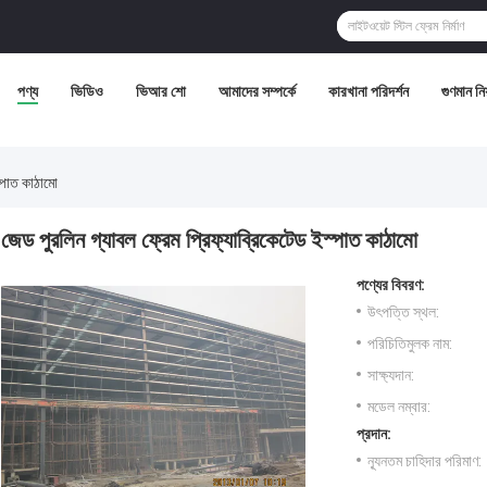
পণ্য
ভিডিও
ভিআর শো
আমাদের সম্পর্কে
কারখানা পরিদর্শন
গুণমান নিয়
স্পাত কাঠামো
জেড পুরলিন গ্যাবল ফ্রেম প্রিফ্যাব্রিকেটেড ইস্পাত কাঠামো
পণ্যের বিবরণ:
উৎপত্তি স্থল:
পরিচিতিমুলক নাম:
সাক্ষ্যদান:
মডেল নম্বার:
প্রদান:
ন্যূনতম চাহিদার পরিমাণ: