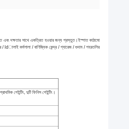
 দ্রুত এবং দক্ষতার সাথে একত্রিত হওয়ার জন্য প্রস্তুত।ইস্পাত কাঠামো
ার / ldালাই কর্মশালা / বাণিজ্যিক কেন্দ্র / গ্যারেজ / গুদাম / শহরতলির
াথমিক পেইন্টিং, দুটি ফিনিস পেইন্টিং।