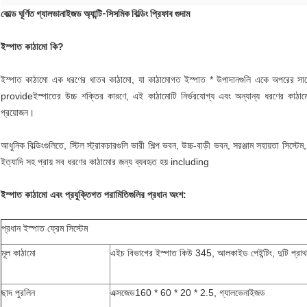
কোল্ড ঘূর্ণিত গ্যালভানাইজড অ্যান্টি-সিসমিক বিল্ডিং প্রিফাব গুদাম
ইস্পাত কাঠামো কি?
ইস্পাত কাঠামো এক ধরণের ধাতব কাঠামো, যা কাঠামোগত ইস্পাত * উপাদানগুলি একে অপরের সাথ
provideইস্পাতের উচ্চ শক্তির কারণে, এই কাঠামোটি নির্ভরযোগ্য এবং অন্যান্য ধরণের কাঠাম
প্রয়োজন।
আধুনিক বিল্ডিংগুলিতে, স্টিল স্ট্রাকচারগুলি ভারী শিল্প ভবন, উচ্চ-বাড়ী ভবন, সরঞ্জাম সহায়তা সিস্টেম
ইত্যাদি সহ প্রায় সব ধরণের কাঠামোর জন্য ব্যবহৃত হয় including
ইস্পাত কাঠামো এবং প্রযুক্তিগত পরামিতিগুলির প্রধান অংশ:
প্রধান ইস্পাত ফ্রেম সিস্টেম
মূল কাঠামো
এইচ বিভাগের ইস্পাত কিউ 345, আলকাইড পেইন্টিং, দুটি প্রাথমিক
ছাদ পুরলিন
এক্সজেড160 * 60 * 20 * 2.5, গ্যালভেনাইজড