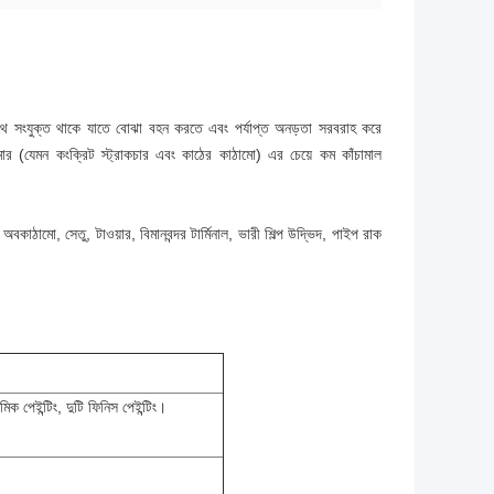
ে সংযুক্ত থাকে যাতে বোঝা বহন করতে এবং পর্যাপ্ত অনড়তা সরবরাহ করে
োর (যেমন কংক্রিট স্ট্রাকচার এবং কাঠের কাঠামো) এর চেয়ে কম কাঁচামাল
, অবকাঠামো, সেতু, টাওয়ার, বিমানবন্দর টার্মিনাল, ভারী শিল্প উদ্ভিদ, পাইপ রাক
 পেইন্টিং, দুটি ফিনিস পেইন্টিং।