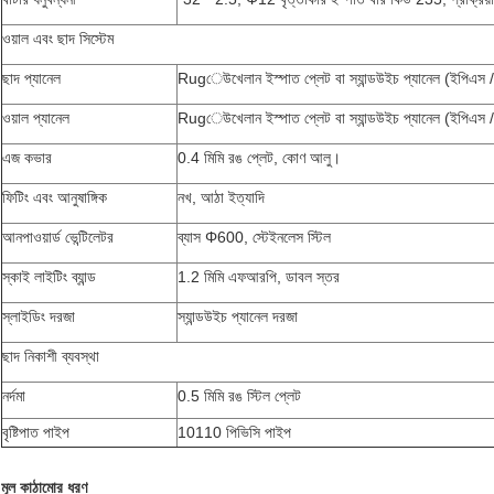
ওয়াল এবং ছাদ সিস্টেম
ছাদ প্যানেল
Rugেউখেলান ইস্পাত প্লেট বা স্যান্ডউইচ প্যানেল (ইপিএস /
ওয়াল প্যানেল
Rugেউখেলান ইস্পাত প্লেট বা স্যান্ডউইচ প্যানেল (ইপিএস /
এজ কভার
0.4 মিমি রঙ প্লেট, কোণ আলু।
ফিটিং এবং আনুষাঙ্গিক
নখ, আঠা ইত্যাদি
আনপাওয়ার্ড ভেন্টিলেটর
ব্যাস Φ600, স্টেইনলেস স্টিল
স্কাই লাইটিং ব্যান্ড
1.2 মিমি এফআরপি, ডাবল স্তর
স্লাইডিং দরজা
স্যান্ডউইচ প্যানেল দরজা
ছাদ নিকাশী ব্যবস্থা
নর্দমা
0.5 মিমি রঙ স্টিল প্লেট
বৃষ্টিপাত পাইপ
10110 পিভিসি পাইপ
মূল কাঠামোর ধরণ