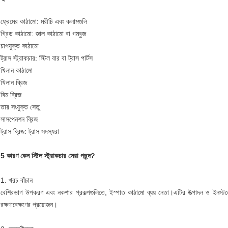
ফ্রেমের কাঠামো: মরীচি এবং কলামগুলি
গ্রিড কাঠামো: জাল কাঠামো বা গম্বুজ
চাপযুক্ত কাঠামো
ট্রাস স্ট্রাকচার: স্টিল বার বা ট্রাস পার্টস
খিলান কাঠামো
খিলান ব্রিজ
বিম ব্রিজ
তার সংযুক্ত সেতু
সাসপেনশন ব্রিজ
ট্রাস ব্রিজ: ট্রাস সদস্যরা
5 কারণ কেন স্টিল স্ট্রাকচার সেরা পছন্দ?
1. খরচ বাঁচান
বেশিরভাগ উপকরণ এবং নকশার প্রকল্পগুলিতে, ইস্পাত কাঠামো ব্যয় নেতা।এটির উত্পাদন ও ইনস্টলেশ
রক্ষণাবেক্ষণের প্রয়োজন।