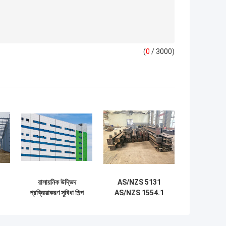
(
0
/ 3000)
রাসায়নিক উদ্ভিদ
AS/NZS 5131
প্রক্রিয়াকরণ সুবিধা শিল্প
AS/NZS 1554.1
বায়ুচলাচল নল কাঠামো
স্ট্রাকচারাল
ইস্পাত কাঠামো জারা
অ্যাপ্লিকেশানের জন্য
প্রতিরোধী
অস্ট্রেলিয়ান স্ট্যান্ডার্ড