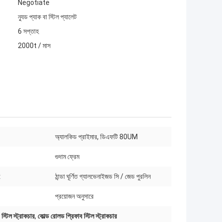
Negotiate
ন্যুড প্যাক বা স্টিল প্যালেট
6 সপ্তাহ
2000t / মাস
অ্যালকিড প্রাইমার, ডিএফটি 80UM
গুদাম ফ্রেম
:
ঠান্ডা ঘূর্ণিত গ্যালভেনাইজড সি / জেড পুরলিন
প্রয়োজন অনুসারে
্টিল স্ট্রাকচার
,
কোল্ড রোলড প্রিফাব স্টিল স্ট্রাকচার