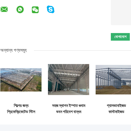
অন্যান্য পণ্যসমূহ
শিল্পের জন্য
সহজ স্থাপন ইস্পাত গুদাম
গ্যালভানাইজড
প্রিফেব্রিকেটেড স্টিল
ভবন পরিবেশ বান্ধব
কাস্টমাইজড
স্ট্রাকচার বিল্ডিং সাপ্লাই
স্টোরেজ সমাধান
প্রিফেব্রিকেটেড স্টিল
সলিউশন
নির্মাণ কাঠামো বিল্ডিং
সরবরাহ ও ডেলিভারি