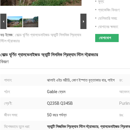
মূল্য:
প্যাকেজিং বিবরণ:
ডেলিভারি সময়:
যোগানের ক্ষমতা:
বড় ইমেজ :
কোল্ড ঘূর্ণিত গ্যালভেনাইজড অ্যান্টি সিসমিক প্রিফ্যাব
যোগাযোগ
স্টিল স্ট্রাকচার
কোল্ড ঘূর্ণিত গ্যালভেনাইজড অ্যান্টি সিসমিক প্রিফ্যাব স্টিল স্ট্রাকচার
বিবরণ
পাদান:
ঝালাই এইচ মরীচি, কোণ ইস্পাত বৃত্তাকার বার, পাইপ
রং:
গঠন:
Gable ফ্রেম
আবেদন:
শ্রেণী:
Q235B Q345B
Purlin
জীবন সময়:
50 বছর পর্যন্ত
রঙ:
বিশেষভাবে তুলে ধরা:
অ্যান্টি সিজমিক প্রিফ্যাব স্টিল স্ট্রাকচার
,
গ্যালভেনাইজড প্রিফাব স