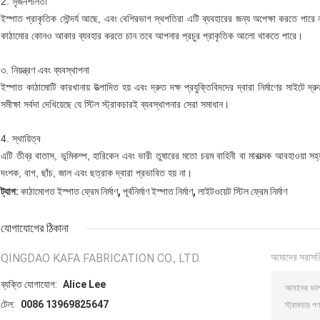
2. সৃজনশীলতা
ইস্পাত প্রাকৃতিক সৌন্দর্য আছে, এবং বেশিরভাগ স্থপতিরা এটি ব্যবহারের জন্য অপেক্ষা করতে পারে 
কাঠামোর কোনও আকার ব্যবহার করতে চান তবে আপনার প্রচুর প্রাকৃতিক আলো থাকতে পারে।
৩. নিয়ন্ত্রণ এবং ব্যবস্থাপনা
ইস্পাত কাঠামোটি কারখানায় উত্পাদিত হয় এবং দ্রুত দক্ষ প্রযুক্তিবিদদের দ্বারা নির্মাণের সাইটে দ্
সমীক্ষা সর্বদা দেখিয়েছে যে স্টিল স্ট্রাকচারই ব্যবস্থাপনার সেরা সমাধান।
4. স্থায়িত্ব
এটি তীব্র বাতাস, ভূমিকম্প, হারিকেন এবং ভারী তুষারের মতো চরম বাহিনী বা মারাত্মক আবহাওয়া স
দংশক, বাগ, ছাঁচ, জাল এবং ছত্রাক দ্বারা প্রভাবিত হয় না।
,
,
ট্যাগ:
কাঠামোগত ইস্পাত ফ্রেম নির্মাণ
পূর্বনির্মাণ ইস্পাত নির্মাণ
লাইটওয়েট স্টিল ফ্রেম নির্মাণ
যোগাযোগের ঠিকানা
QINGDAO KAFA FABRICATION CO., LTD.
আমাদের সরাসর
ব্যক্তি যোগাযোগ:
Alice Lee
টেল:
0086 13969825647