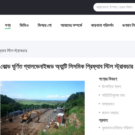
পণ্য
ভিডিও
ভিআর শো
আমাদের সম্পর্কে
কারখানা পরিদর্শন
গুণমান নিয়
্যাব স্টিল স্ট্রাকচার
কোল্ড ঘূর্ণিত গ্যালভেনাইজড অ্যান্টি সিসমিক প্রিফ্যাব স্টিল স্ট্রাকচার
পণ্যের বিবরণ:
উৎপত্তি স্থল:
পরিচিতিমুলক নাম:
সাক্ষ্যদান:
মডেল নম্বার:
প্রদান:
ন্যূনতম চাহিদার পরিমাণ: