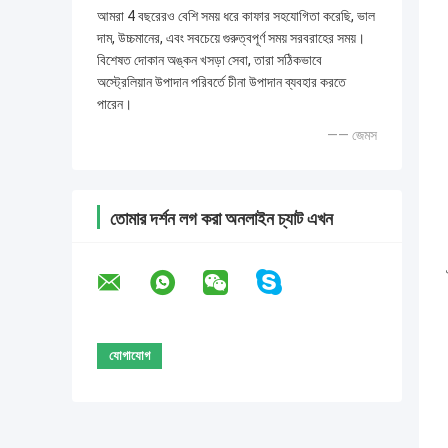
আমরা 4 বছরেরও বেশি সময় ধরে কাফার সহযোগিতা করেছি, ভাল
দাম, উচ্চমানের, এবং সবচেয়ে গুরুত্বপূর্ণ সময় সরবরাহের সময়।
বিশেষত দোকান অঙ্কন খসড়া সেবা, তারা সঠিকভাবে
অস্ট্রেলিয়ান উপাদান পরিবর্তে চীনা উপাদান ব্যবহার করতে
পারেন।
—— জেমস
তোমার দর্শন লগ করা অনলাইন চ্যাট এখন