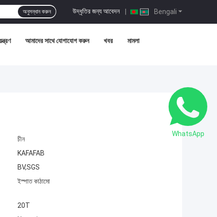
উদ্ধৃতির জন্য আবেদন
|
Bengali
অনুসন্ধান করুন
ন্ত্রণ
আমাদের সাথে যোগাযোগ করুন
খবর
মামলা
WhatsApp
চীন
KAFAFAB
BV,SGS
ইস্পাত কাঠামো
20T