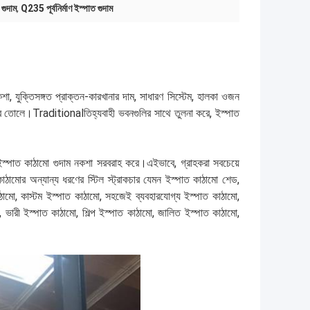
 গুদাম
,
Q235 পূর্বনির্মাণ ইস্পাত গুদাম
শা, যুক্তিসঙ্গত প্রাক্তন-কারখানার দাম, সাধারণ সিস্টেম, হালকা ওজন
করে তোলে।Traditionalতিহ্যবাহী ভবনগুলির সাথে তুলনা করে, ইস্পাত
ইস্পাত কাঠামো গুদাম নকশা সরবরাহ করে।এইভাবে, গ্রাহকরা সবচেয়ে
ঠামোর অন্যান্য ধরণের স্টিল স্ট্রাকচার যেমন ইস্পাত কাঠামো শেড,
াঠামো, কাস্টম ইস্পাত কাঠামো, সহজেই ব্যবহারযোগ্য ইস্পাত কাঠামো,
ভারী ইস্পাত কাঠামো, শিল্প ইস্পাত কাঠামো, জালিত ইস্পাত কাঠামো,