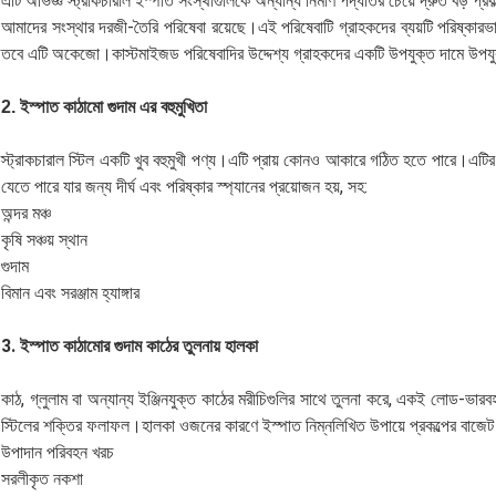
এটি অভিজ্ঞ স্ট্রাকচারাল ইস্পাত সংস্থাগুলিকে অন্যান্য নির্মাণ পদ্ধতির চেয়ে দ্রুত বড় প্রকল
আমাদের সংস্থার দরজী-তৈরি পরিষেবা রয়েছে।এই পরিষেবাটি গ্রাহকদের ব্যয়টি পরিষ্কারভ
তবে এটি অকেজো।কাস্টমাইজড পরিষেবাদির উদ্দেশ্য গ্রাহকদের একটি উপযুক্ত দামে উপযু
2. ইস্পাত কাঠামো গুদাম এর বহুমুখিতা
স্ট্রাকচারাল স্টিল একটি খুব বহুমুখী পণ্য।এটি প্রায় কোনও আকারে গঠিত হতে পারে।এটির উ
যেতে পারে যার জন্য দীর্ঘ এবং পরিষ্কার স্প্যানের প্রয়োজন হয়, সহ:
অন্দর মঞ্চ
কৃষি সঞ্চয় স্থান
গুদাম
বিমান এবং সরঞ্জাম হ্যাঙ্গার
3. ইস্পাত কাঠামোর গুদাম কাঠের তুলনায় হালকা
কাঠ, গ্লুলাম বা অন্যান্য ইঞ্জিনযুক্ত কাঠের মরীচিগুলির সাথে তুলনা করে, একই লোড
স্টিলের শক্তির ফলাফল।হালকা ওজনের কারণে ইস্পাত নিম্নলিখিত উপায়ে প্রকল্পের বাজেট 
উপাদান পরিবহন খরচ
সরলীকৃত নকশা