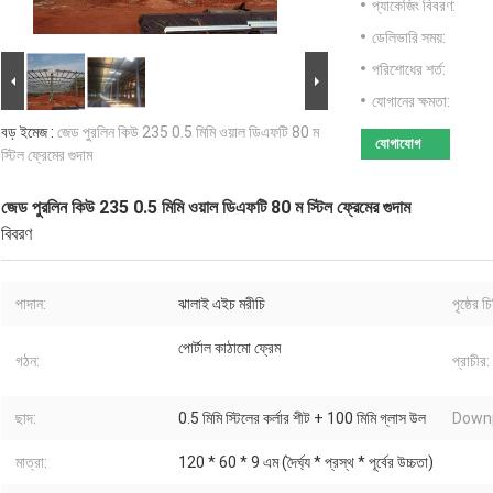
প্যাকেজিং বিবরণ:
ডেলিভারি সময়:
পরিশোধের শর্ত:
যোগানের ক্ষমতা:
বড় ইমেজ :
জেড পুরলিন কিউ 235 0.5 মিমি ওয়াল ডিএফটি 80 ম
যোগাযোগ
স্টিল ফ্রেমের গুদাম
জেড পুরলিন কিউ 235 0.5 মিমি ওয়াল ডিএফটি 80 ম স্টিল ফ্রেমের গুদাম
বিবরণ
পাদান:
ঝালাই এইচ মরীচি
পৃষ্ঠের চি
পোর্টাল কাঠামো ফ্রেম
গঠন:
প্রাচীর:
ছাদ:
0.5 মিমি স্টিলের কর্লার শীট + 100 মিমি গ্লাস উল
Downp
মাত্রা:
120 * 60 * 9 এম (দৈর্ঘ্য * প্রস্থ * পূর্বের উচ্চতা)