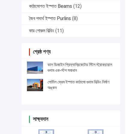
কাঠামোগত ইস্পাত Beams
(12)
জৈব পদার্থ ইস্পাত Purlins
(8)
কার শোরুম বিল্ডিং
(11)
শ্রেষ্ঠ পণ্য
ভাল ডিজাইন প্রিফ্যাব্রিকেটেড স্টিল স্ট্রাকচারাল
গুদাম এক-স্টপ সমাধান
পোর্টাল ফ্রেম ইস্পাত কাঠামো গুদাম বিল্ডিং নির্মাণ
অঙ্কন
সাক্ষ্যদান